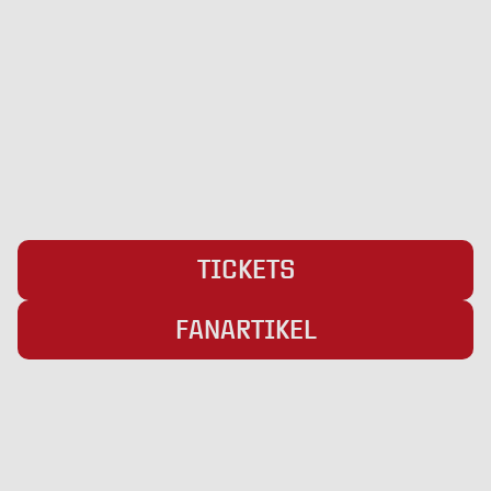
Pattburger Bogen 25
24955 Harrislee
Telefon:
+49 (0) 461 / 50 03 55 16
Fax: +49 (0) 461 78418
E-Mail:
info@weiche-liga.de
TICKETS
FANARTIKEL
Übersicht
Infos
Neuigkeiten
Impressum
Kader
Datenschutz
Saison 26/27
Kontakt