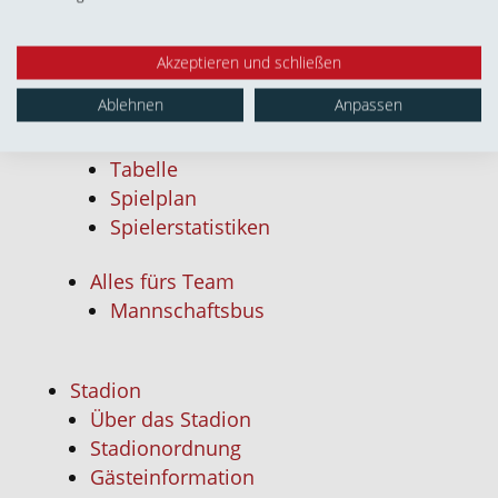
Über die Mannschaft
Kader
Akzeptieren und schließen
Ablehnen
Anpassen
Saison 26/27
Über die Saison
Tabelle
Spielplan
Spielerstatistiken
Alles fürs Team
Mannschaftsbus
Stadion
Über das Stadion
Stadionordnung
Gästeinformation