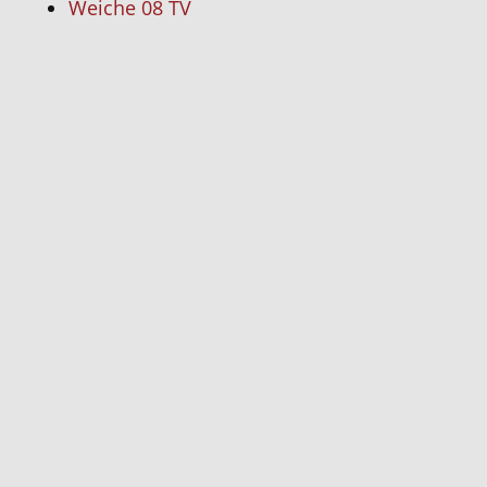
Weiche 08 TV
Startseit
News
Neuigk
Spielin
Stadio
Steilpa
Profis
Manns
Über
die
Mann
Kade
Saison
26/27