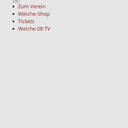
Zum Verein
Weiche-Shop
Tickets
Weiche 08 TV
Startseit
News
Neuigk
Spielin
Stadio
Steilpa
Profis
Manns
Über
die
Mann