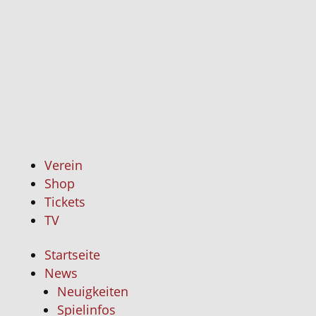
Fans
Fanbet
08
Forum
Fankur
Fanclu
Kontakt
Verein
Shop
Tickets
TV
Startseite
News
Neuigkeiten
Spielinfos