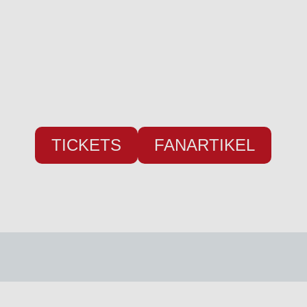
24955 Harrislee
Telefon:
+49 (0) 461 / 50 03 55 16
Fax: +49 (0) 461 78418
E-Mail:
info@weiche-liga.de
TICKETS
FANARTIKEL