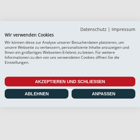
Datenschutz
|
Impressum
Wir verwenden Cookies
Wir können diese zur Analyse unserer Besucherdaten platzieren, um
unsere Webseite zu verbessern, personalisierte Inhalte anzuzeigen und
Ihnen ein großartiges Webseiten-Erlebnis zu bieten. Für weitere
Informationen zu den von uns verwendeten Cookies öffnen Sie die
Einstellungen.
SC Weiche Flensburg 08 Liga GmbH & Co. KG
AKZEPTIEREN UND SCHLIESSEN
ABLEHNEN
ANPASSEN
Pattburger Bogen 25
24955 Harrislee
Telefon:
+49 (0) 461 / 50 03 55 16
Fax: +49 (0) 461 78418
E-Mail:
info@weiche-liga.de