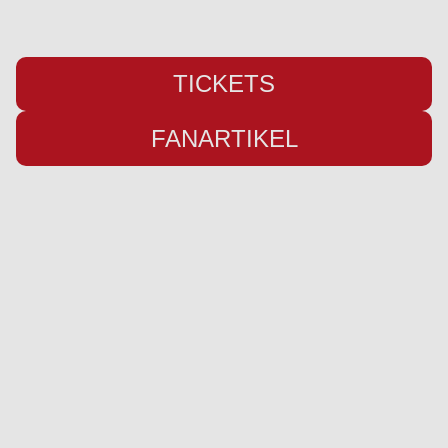
TICKETS
FANARTIKEL
Übersicht
Infos
Neuigkeiten
Impressum
Kader
Datenschutz
Saison 26/27
Kontakt
Stadion
Preise
Sponsor werden
Fanbetreuung
Ausrüster
Social Media