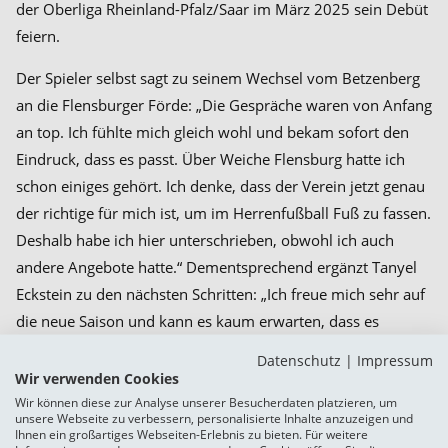
der Oberliga Rheinland-Pfalz/Saar im März 2025 sein Debüt
feiern.
Der Spieler selbst sagt zu seinem Wechsel vom Betzenberg
an die Flensburger Förde: „Die Gespräche waren von Anfang
an top. Ich fühlte mich gleich wohl und bekam sofort den
Eindruck, dass es passt. Über Weiche Flensburg hatte ich
schon einiges gehört. Ich denke, dass der Verein jetzt genau
der richtige für mich ist, um im Herrenfußball Fuß zu fassen.
Deshalb habe ich hier unterschrieben, obwohl ich auch
andere Angebote hatte.“ Dementsprechend ergänzt Tanyel
Eckstein zu den nächsten Schritten: „Ich freue mich sehr auf
die neue Saison und kann es kaum erwarten, dass es
losgehen wird. Bei Weiche möchte ich viele Erfahrungen
Datenschutz
|
Impressum
sammeln und mich weiterentwickeln.“
Wir verwenden Cookies
Wir können diese zur Analyse unserer Besucherdaten platzieren, um
Der SC Weiche Flensburg 08 freut sich sehr, dass sich mit
unsere Webseite zu verbessern, personalisierte Inhalte anzuzeigen und
Ihnen ein großartiges Webseiten-Erlebnis zu bieten. Für weitere
Tanyel Eckstein ein weiteres Talent entschieden hat, die