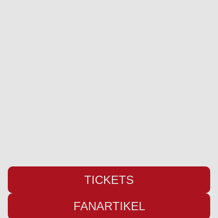
SC Weiche Flensburg 08 Liga GmbH & Co. KG
Pattburger Bogen 25
24955 Harrislee
Telefon:
+49 (0) 461 / 50 03 55 16
Fax: +49 (0) 461 78418
E-Mail:
info@weiche-liga.de
TICKETS
FANARTIKEL