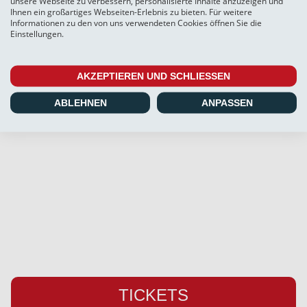
unsere Webseite zu verbessern, personalisierte Inhalte anzuzeigen und
Ihnen ein großartiges Webseiten-Erlebnis zu bieten. Für weitere
Informationen zu den von uns verwendeten Cookies öffnen Sie die
Einstellungen.
AKZEPTIEREN UND SCHLIESSEN
SC Weiche Flensburg 08 Liga GmbH & Co. KG
ABLEHNEN
ANPASSEN
Pattburger Bogen 25
24955 Harrislee
Telefon:
+49 (0) 461 / 50 03 55 16
Fax: +49 (0) 461 78418
E-Mail:
info@weiche-liga.de
TICKETS