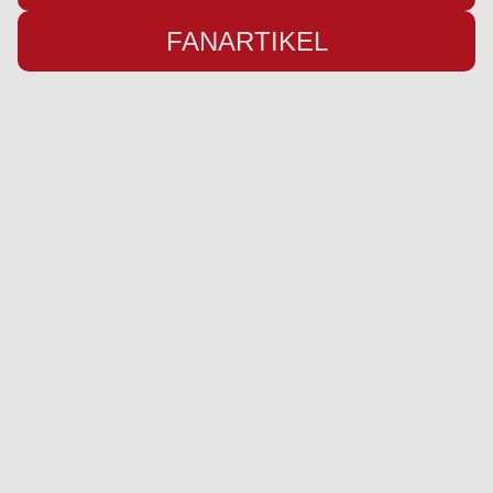
FANARTIKEL
Übersicht
Infos
Neuigkeiten
Impressum
Kader
Datenschutz
Saison 26/27
Kontakt
Stadion
Preise
Sponsor werden
Fanbetreuung
Ausrüster
Social Media
Instagram
YouTube
Facebook