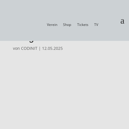
a
Stadionzeitung 24/25 –
Verein
Shop
Tickets
TV
Ausgabe 17
von
CODINIT
|
12.05.2025