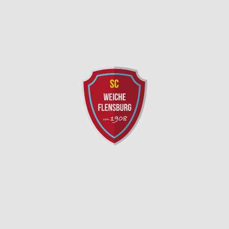
SC Weiche Flensburg 08 Liga GmbH & Co. KG
Pattburger Bogen 25
24955 Harrislee
Telefon:
+49 (0) 461 / 50 03 55 16