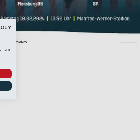
essum
on uns