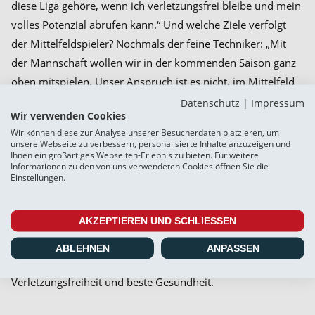
diese Liga gehöre, wenn ich verletzungsfrei bleibe und mein
volles Potenzial abrufen kann.“ Und welche Ziele verfolgt
der Mittelfeldspieler? Nochmals der feine Techniker: „Mit
der Mannschaft wollen wir in der kommenden Saison ganz
oben mitspielen. Unser Anspruch ist es nicht, im Mittelfeld
mitzuschwimmen, sondern uns unter den Top Fünf der
Datenschutz
|
Impressum
Wir verwenden Cookies
Regionalliga Nord zu etablieren. Individuell liegt mein Fokus
Wir können diese zur Analyse unserer Besucherdaten platzieren, um
darauf, gesund zu bleiben und wieder an mein altes
unsere Webseite zu verbessern, personalisierte Inhalte anzuzeigen und
Ihnen ein großartiges Webseiten-Erlebnis zu bieten. Für weitere
Leistungsniveau anzuknüpfen. Wenn mir das gelingt, bin ich
Informationen zu den von uns verwendeten Cookies öffnen Sie die
überzeugt, der Mannschaft auf und neben dem Platz helfen
Einstellungen.
zu können.“
AKZEPTIEREN UND SCHLIESSEN
Der SC Weiche Flensburg 08 freut sich sehr, dass wir mit
Alexander Laukart in die neue Saison gehen können. Wir
ABLEHNEN
ANPASSEN
wünschen ihm für die Zukunft alles Gute, insbesondere
Verletzungsfreiheit und beste Gesundheit.