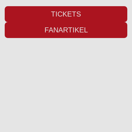
TICKETS
FANARTIKEL
Übersicht
Infos
Neuigkeiten
Impressum
Kader
Datenschutz
Saison 26/27
Kontakt
Stadion
Preise
Sponsor werden
Fanbetreuung
Ausrüster
Social Media
Instagram