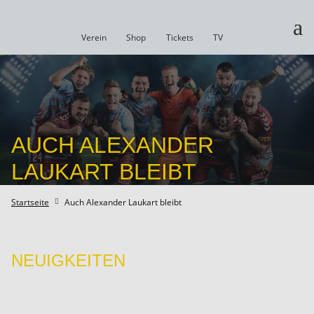
a
Verein
Shop
Tickets
TV
AUCH ALEXANDER
LAUKART BLEIBT
Startseite
Auch Alexander Laukart bleibt

NEUIGKEITEN