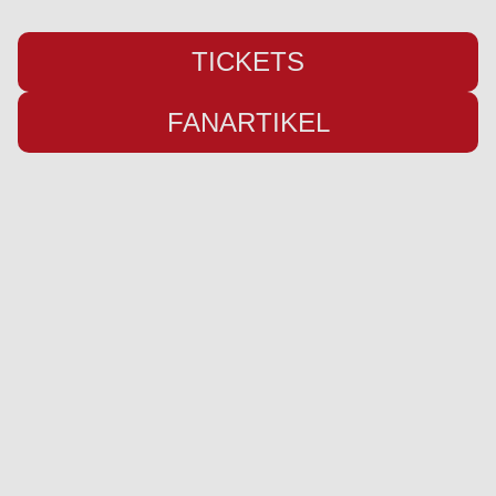
TICKETS
FANARTIKEL
Übersicht
Infos
Neuigkeiten
Impressum
Kader
Datenschutz
Saison 26/27
Kontakt
Stadion
Preise
Sponsor werden
Fanbetreuung
Ausrüster
Social Media