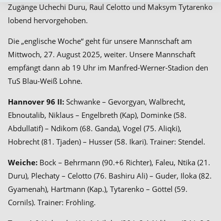
Zugänge Uchechi Duru, Raul Celotto und Maksym Tytarenko
lobend hervorgehoben.
Die „englische Woche“ geht für unsere Mannschaft
am
Mittwoch, 27. August 2025
, weiter. Unsere Mannschaft
empfängt dann
ab 19 Uhr
im Manfred-Werner-Stadion den
TuS Blau-Weiß Lohne.
Hannover 96 II:
Schwanke – Gevorgyan, Walbrecht,
Ebnoutalib, Niklaus – Engelbreth (Kap), Dominke (58.
Abdullatif) – Ndikom (68. Ganda), Vogel (75. Aliqki),
Hobrecht (81. Tjaden) – Husser (58. Ikari). Trainer: Stendel.
Weiche:
Bock – Behrmann (90.+6 Richter), Faleu, Ntika (21.
Duru), Plechaty – Celotto (76. Bashiru Ali) – Guder, Iloka (82.
Gyamenah), Hartmann (Kap.), Tytarenko – Göttel (59.
Cornils). Trainer: Fröhling.