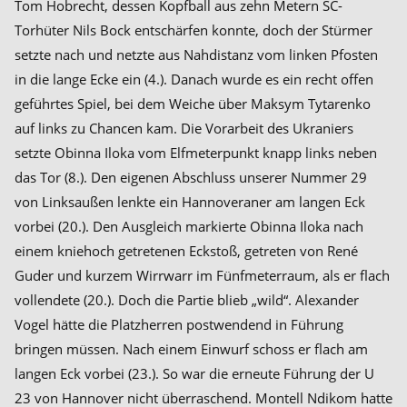
Tom Hobrecht, dessen Kopfball aus zehn Metern SC-
Torhüter Nils Bock entschärfen konnte, doch der Stürmer
setzte nach und netzte aus Nahdistanz vom linken Pfosten
in die lange Ecke ein (4.). Danach wurde es ein recht offen
geführtes Spiel, bei dem Weiche über Maksym Tytarenko
auf links zu Chancen kam. Die Vorarbeit des Ukraniers
setzte Obinna Iloka vom Elfmeterpunkt knapp links neben
das Tor (8.). Den eigenen Abschluss unserer Nummer 29
von Linksaußen lenkte ein Hannoveraner am langen Eck
vorbei (20.). Den Ausgleich markierte Obinna Iloka nach
einem kniehoch getretenen Eckstoß, getreten von René
Guder und kurzem Wirrwarr im Fünfmeterraum, als er flach
vollendete (20.). Doch die Partie blieb „wild“. Alexander
Vogel hätte die Platzherren postwendend in Führung
bringen müssen. Nach einem Einwurf schoss er flach am
langen Eck vorbei (23.). So war die erneute Führung der U
23 von Hannover nicht überraschend. Montell Ndikom hatte