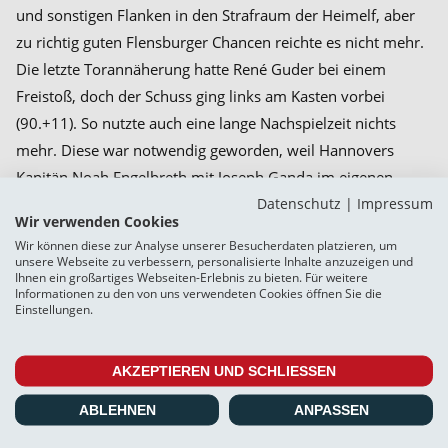
und sonstigen Flanken in den Strafraum der Heimelf, aber
zu richtig guten Flensburger Chancen reichte es nicht mehr.
Die letzte Torannäherung hatte René Guder bei einem
Freistoß, doch der Schuss ging links am Kasten vorbei
(90.+11). So nutzte auch eine lange Nachspielzeit nichts
mehr. Diese war notwendig geworden, weil Hannovers
Kapitän Noah Engelbreth mit Joseph Ganda im eigenen
Datenschutz
|
Impressum
Strafraum mit den Köpfen zusammengerasselt waren und
Wir verwenden Cookies
von den Physiotherapeuten beider Mannschaften Kopf-
Wir können diese zur Analyse unserer Besucherdaten platzieren, um
Turbane verpasst bekamen (90.). So hinterließ Weiche auch
unsere Webseite zu verbessern, personalisierte Inhalte anzuzeigen und
Ihnen ein großartiges Webseiten-Erlebnis zu bieten. Für weitere
in diesem Bereich den Eindruck guter Gäste.
Informationen zu den von uns verwendeten Cookies öffnen Sie die
Einstellungen.
Beim Drittliga-Absteiger fielen der offensive
Rechtsverteidiger Mark Gevorgyan, der zentrale
AKZEPTIEREN UND SCHLIESSEN
Mittelfeldakteur Alexander Vogel und die beiden
Außenstürmer Montell Ndikom (rechts) und Tom Hobrecht
ABLEHNEN
ANPASSEN
(links) besonders auf. Aus unserer Mannschaft seien die