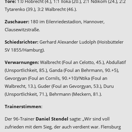
Tore:
1:0 Hobrecht (4.), 1:1 Iloka (20.), 2:1 Ndikom (24.), 2:2
Tytarenko (39.), 3:2 Walbrecht (46.).
Zuschauer:
180 im Eilenriedestadion, Hannover,
Clausewitzstraße.
Schiedsrichter:
Gerhard Alexander Ludolph (Hoisbütteler
SV 1855
/Hamburg).
Verwarnungen:
Walbrecht (Foul an Celotto, 45.), Abdullatif
(Unsportlichkeit, 85.), Ganda (Foul an Behrmann, 90.+5),
Gevorgyan (Foul an Cornils, 90.+10)/Ntika (Foul an
Walbrecht, 13.), Guder (Foul an Gevorgyan, 53.), Duru
(Unsportlichkeit, 71.), Behrmann (Meckern, 81.).
Trainerstimmen
:
Der 96-Trainer
Daniel Stendel
sagte: „Wir sind voll
zufrieden mit dem Sieg, der auch verdient war. Flensburg