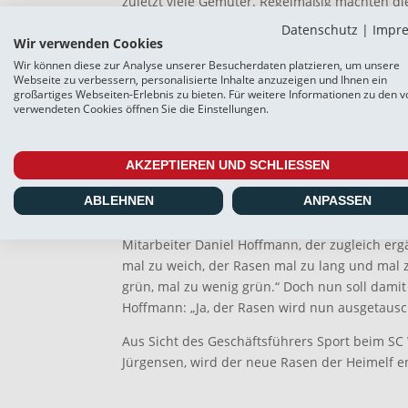
zuletzt viele Gemüter. Regelmäßig machten di
Pressekonferenzen nach einer Liga-Partie ei
Datenschutz
|
Impr
Spiel. Der Platz sei schwer bespielbar gewese
Wir verwenden Cookies
Heimauftritten des SC Weiche Flensburg 08 of
Wir können diese zur Analyse unserer Besucherdaten platzieren, um unsere
Webseite zu verbessern, personalisierte Inhalte anzuzeigen und Ihnen ein
Benjamin Eta wie vom jeweiligen Gäste-Verant
großartiges Webseiten-Erlebnis zu bieten. Für weitere Informationen zu den v
vorbei sein. Der Rasen – wenn man ihn so nen
verwendeten Cookies öffnen Sie die Einstellungen.
Heimspielstätte des Nord-Regionalligisten sol
berichtet am heutigen Samstag zumindest ein fi
AKZEPTIEREN UND SCHLIESSEN
Auf der Geschäftsstelle des SC Weiche hatte
Werner-Stadions schon lange ins Visier genomm
ABLEHNEN
ANPASSEN
Reklamationen über den Zustand der Spielfläch
Mitarbeiter Daniel Hoffmann, der zugleich ergän
mal zu weich, der Rasen mal zu lang und mal 
grün, mal zu wenig grün.“ Doch nun soll damit
Hoffmann: „Ja, der Rasen wird nun ausgetausc
Aus Sicht des Geschäftsführers Sport beim SC 
Jürgensen, wird der neue Rasen der Heimelf 