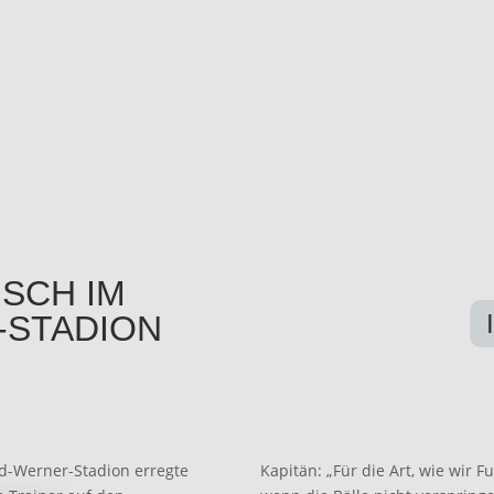
SCH IM
-STADION
d-Werner-Stadion erregte
Kapitän: „Für die Art, wie wir Fu