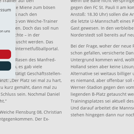
e Trainer auf den
wenn die Bälle nicht verspring
ne gequälte Miene zum bösen
gegen den FC St. Pauli II am 
essum
n, hieß es nach den
Anstoß: 18.30 Uhr) sollen die
t unisono von Weiche-Trainer
die letzte U-Mannschaft eines P
wortlichen. Doch das soll nun
Gast gewesen. In den verbleib
on uns
nen möchte – in der
Norderstedt soll bereits auf ne
l ausgetauscht werden. Das
Bei der Frage, woher der neue
ktives Internetfußballportal.
schon gefallen, versicherte D
 man den Rasen des Manfred-
Untergrund kommen wird, wollt
en. „Ja, es gab viele
Holland seien aber keine Lösung
e“, bestätigt Geschäftsstellen-
Alternative sei weitaus billiger
zt: „Der Platz sei mal zu hart,
es niemand, aber offenbar sol
zu kurz gemäht, dann mal zu
Werner-Stadion gegen den vom 
 Schluss sein. Nochmal Daniel
liegenden B-Platz getauscht we
ht.“
Trainingsplatzes sei aktuell d
Und darauf arbeitet die Mannsc
Weiche Flensburg 08, Christian
stehen hingegen dann nur noch
entgegenkommen. Der Ex-