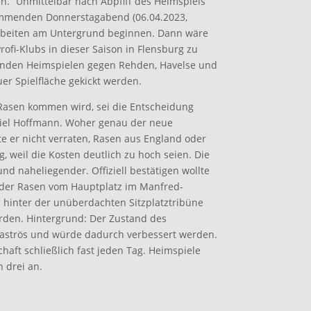
en.“ Unmittelbar nach Abpfiff des Heimspiels
kommenden Donnerstagabend (06.04.2023,
 Arbeiten am Untergrund beginnen. Dann wäre
rofi-Klubs in dieser Saison in Flensburg zu
enden Heimspielen gegen Rehden, Havelse und
uer Spielfläche gekickt werden.
 Rasen kommen wird, sei die Entscheidung
aniel Hoffmann. Woher genau der neue
e er nicht verraten, Rasen aus England oder
, weil die Kosten deutlich zu hoch seien. Die
 und naheliegender. Offiziell bestätigen wollte
l der Rasen vom Hauptplatz im Manfred-
hinter der unüberdachten Sitzplatztribüne
rden. Hintergrund: Der Zustand des
esaströs und würde dadurch verbessert werden.
haft schließlich fast jeden Tag. Heimspiele
 drei an.