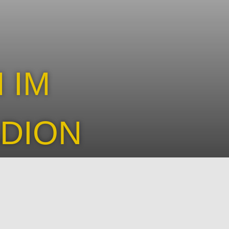
 IM
DION