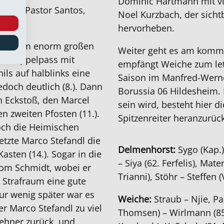
Dominic Hartmann mit vi
Ilidio Pastor Santos,
Noel Kurzbach, der sichtb
hervorheben.
 auf dem enorm großen
Weiter geht es am komm
em Doppelpass mit
empfängt Weiche zum let
ils auf halblinks eine
Saison im Manfred-Werne
edoch deutlich (8.). Dann
Borussia 06 Hildesheim. 
n Eckstoß, den Marcel
sein wird, besteht hier 
en zweiten Pfosten (11.).
Spitzenreiter heranzurüc
Doch die Heimischen
setzte Marco Stefandl die
Delmenhorst:
Sygo (Kap.)
sten (14.). Sogar in die
– Siya (62. Ferfelis), Mate
Tom Schmidt, wobei er
Trianni), Stöhr – Steffen (
 Strafraum eine gute
Nur wenig später war es
Weiche:
Straub – Njie, Pa
er Marco Stefandl zu viel
Thomsen) – Wirlmann (85
zehner zurück, und