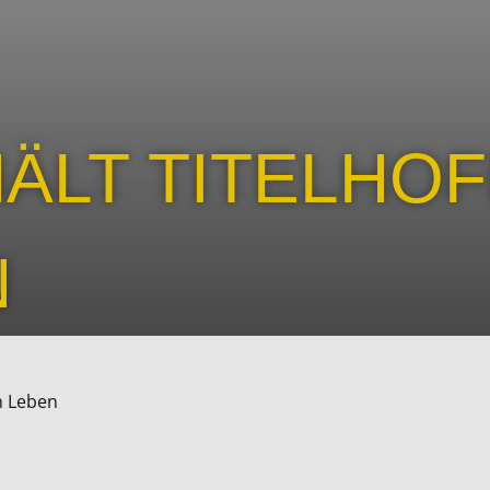
HÄLT TITELHO
N
m Leben