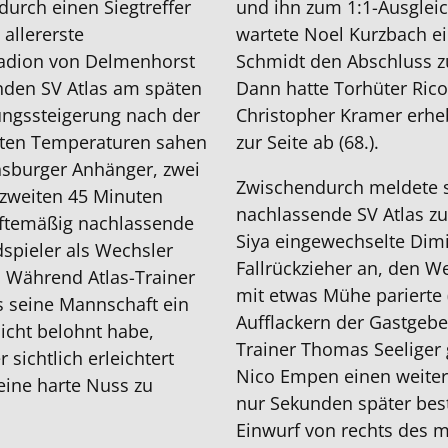
durch einen Siegtreffer
und ihn zum 1:1-Ausgleich
allererste
wartete Noel Kurzbach ei
tadion von Delmenhorst
Schmidt den Abschluss z
den SV Atlas am späten
Dann hatte Torhüter Ric
ungssteigerung nach der
Christopher Kramer erhe
aften Temperaturen sahen
zur Seite ab (68.).
nsburger Anhänger, zwei
Zwischendurch meldete s
 zweiten 45 Minuten
nachlassende SV Atlas zu 
äftemäßig nachlassende
Siya eingewechselte Dimi
dspieler als Wechsler
Fallrückzieher an, den 
. Während Atlas-Trainer
mit etwas Mühe parierte 
s seine Mannschaft ein
Aufflackern der Gastgeber
nicht belohnt habe,
Trainer Thomas Seeliger g
sichtlich erleichtert
Nico Empen einen weiter
 eine harte Nuss zu
nur Sekunden später best
Einwurf von rechts des mi