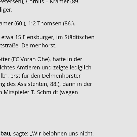
Petersen), Cornils – Kramer (89.
liger.
ramer (60.), 1:2 Thomsen (86.).
 etwa 15 Flensburger, im Städtischen
tstraße, Delmenhorst.
tter (FC Voran Ohe), hatte in der
leichtes Amtieren und zeigte lediglich
b“: erst für den Delmenhorster
g des Assistenten, 88.), dann in der
n Mitspieler T. Schmidt (wegen
ebau,
sagte: „Wir belohnen uns nicht.