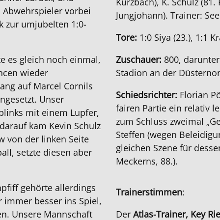
Kurzbach), K. Schulz (81. 
m Abwehrspieler vorbei
Jungjohann). Trainer: See
k zur umjubelten 1:0-
Tore:
1:0 Siya (23.), 1:1 K
te es gleich noch einmal,
Zuschauer:
800, darunter
ncen wieder
Stadion an der Düsternor
lang auf Marcel Cornils
Schiedsrichter:
Florian Pö
ngesetzt. Unser
fairen Partie ein relativ 
lblinks mit einem Lupfer,
zum Schluss zweimal „Gel
z darauf kam Kevin Schulz
Steffen (wegen Beleidigun
 von der linken Seite
gleichen Szene für desse
all, setzte diesen aber
Meckerns, 88.).
pfiff gehörte allerdings
Trainerstimmen
:
r immer besser ins Spiel,
ten. Unsere Mannschaft
Der
Atlas-Trainer, Key Ri