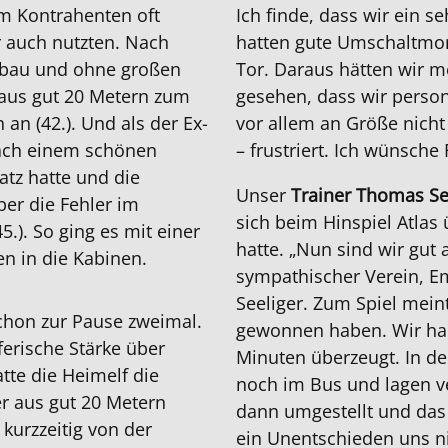
em Kontrahenten oft
Ich finde, dass wir ein s
er auch nutzten. Nach
hatten gute Umschaltmo
ufbau und ohne großen
Tor. Daraus hätten wir 
aus gut 20 Metern zum
gesehen, dass wir person
 an (42.). Und als der Ex-
vor allem an Größe nicht
 nach einem schönen
– frustriert. Ich wünsche
atz hatte und die
Unser
Trainer Thomas Se
er die Fehler im
sich beim Hinspiel Atlas
.). So ging es mit einer
hatte. „Nun sind wir gut
en in die Kabinen.
sympathischer Verein, E
Seeliger. Zum Spiel meint
chon zur Pause zweimal.
gewonnen haben. Wir hab
erische Stärke über
Minuten überzeugt. In de
atte die Heimelf die
noch im Bus und lagen ve
r aus gut 20 Metern
dann umgestellt und das 
 kurzzeitig von der
ein Unentschieden uns ni