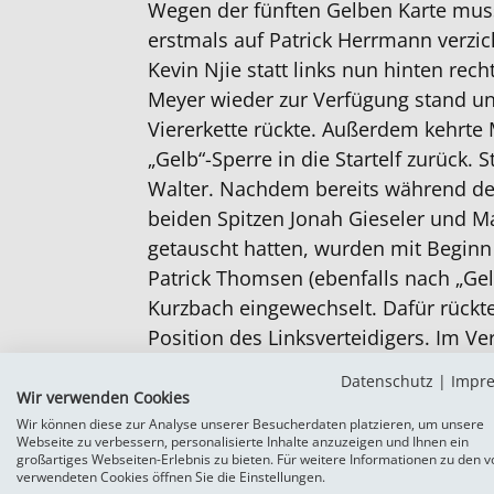
Wegen der fünften Gelben Karte mus
erstmals auf Patrick Herrmann verzich
Kevin Njie statt links nun hinten rec
Meyer wieder zur Verfügung stand und
Viererkette rückte. Außerdem kehrte 
„Gelb“-Sperre in die Startelf zurück. 
Walter. Nachdem bereits während der
beiden Spitzen Jonah Gieseler und Ma
getauscht hatten, wurden mit Beginn 
Patrick Thomsen (ebenfalls nach „Ge
Kurzbach eingewechselt. Dafür rückte
Position des Linksverteidigers. Im Ve
kamen dann noch Malte Petersen, N
Datenschutz
|
Impr
Jungjohann in die Partie. Im Spielt
Wir verwenden Cookies
Torhüter Casper Mols sowie Nahne P
Wir können diese zur Analyse unserer Besucherdaten platzieren, um unsere
Webseite zu verbessern, personalisierte Inhalte anzuzeigen und Ihnen ein
Schleemann. Nicht im Aufgebot für di
großartiges Webseiten-Erlebnis zu bieten. Für weitere Informationen zu den v
verwendeten Cookies öffnen Sie die Einstellungen.
Delme waren neben dem „Gelb“-gesp