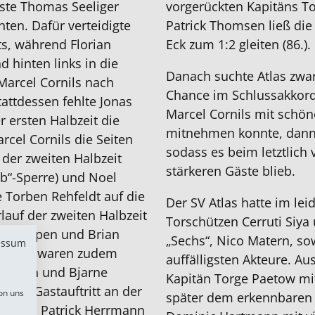
ste Thomas Seeliger
vorgerückten Kapitäns T
ten. Dafür verteidigte
Patrick Thomsen ließ die 
hts, während Florian
Eck zum 1:2 gleiten (86.).
 hinten links in die
Danach suchte Atlas zwar
Marcel Cornils nach
Chance im Schlussakkord
Stattdessen fehlte Jonas
Marcel Cornils mit schön
 ersten Halbzeit die
mitnehmen konnte, dann a
rcel Cornils die Seiten
sodass es beim letztlich 
der zweiten Halbzeit
stärkeren Gäste blieb.
lb“-Sperre) und Noel
 Torben Rehfeldt auf die
Der SV Atlas hatte im lei
rlauf der zweiten Halbzeit
Torschützen Cerruti Siy
ico Empen und Brian
„Sechs“, Nico Matern, sow
essum
agskader waren zudem
auffälligsten Akteure. A
aulsen und Bjarne
Kapitän Torge Paetow mit
esen Gastauftritt an der
on uns
später dem erkennbaren W
errten Patrick Herrmann