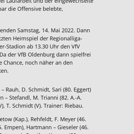
el Laufarbeit und der eingewechselte
ar die Offensive belebte,
enden Samstag, 14. Mai 2022. Dann
zten Heimspiel der Regionalliga-
r-Stadion ab 13.30 Uhr den VfV
Da der VfB Oldenburg dann spielfrei
die Chance, noch näher an den
ken.
 – Rauh, D. Schmidt, Sari (80. Eggert)
rn – Stefandl, M. Trianni (82. A.-A.
V), T. Schmidt (V). Trainer: Riebau.
etow (Kap.), Rehfeldt, F. Meyer (46.
. Empen), Hartmann – Gieseler (46.