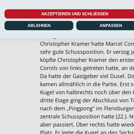
auch Torhüter Florian Kirschke sowie 
Yves Mfumu und Jonas Walter.
AKZEPTIEREN UND SCHLIESSEN
ABLEHNEN
ANPASSEN
Die ersten nennenswerten Aktionen
Platz gehörten Weiche. Nach schön
Christopher Kramer hatte Marcel Corn
sehr gute Schussposition. Er verzog j
köpfte Christopher Kramer den erste
Cornils von links getreten hatte, an d
Da hatte der Gastgeber viel Dusel. 
kamen allmählich in die Partie. Erst 
Kugel von halbrechts noch über den Ka
dritte Etage ging der Abschluss von 
nach dem „Pingpong“ im Flensburger
zentrale Schussposition hatte (22.). 
aber passiert. Über rechts hatte wied
Platz. Er legte die Kugel an den Sech