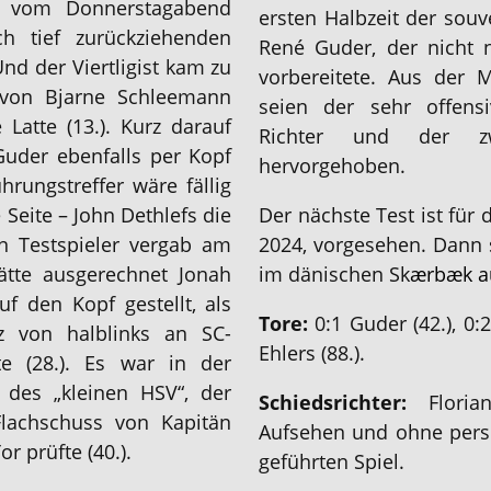
p vom Donnerstagabend
ersten Halbzeit der sou
h tief zurückziehenden
René Guder, der nicht n
nd der Viertligist kam zu
vorbereitete. Aus der 
 von Bjarne Schleemann
seien der sehr offensi
Latte (13.). Kurz darauf
Richter und der zw
Guder ebenfalls per Kopf
hervorgehoben.
hrungstreffer wäre fällig
 Seite – John Dethlefs die
Der nächste Test ist fü
n Testspieler vergab am
2024, vorgesehen. Dann 
hätte ausgerechnet Jonah
im dänischen Sk
ærbæk au
uf den Kopf gestellt, als
Tore:
0:1 Guder (42.), 0:2
z von halblinks an SC-
Ehlers (88.).
te (28.). Es war in der
 des „kleinen HSV“, der
Schiedsrichter:
Florian
lachschuss von Kapitän
Aufsehen und ohne persö
r prüfte (40.).
geführten Spiel.