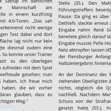
k Satrup im dänischen
Stelle (35.). Den Mak
e Mannschaft am
Führungstreffers beseiti
le in einem kurzfristig
Pause. Da ging es über 
mit 4:0-Toren. „Das sah
Dethlefs steckte erneut 
anerkennend nicht wenige
Eingabe nahm René Gu
igen Test dabei und dort
bereitete gleich darauf d
fläche lag nicht nur kein
Eingabe musste Pelle Ho
gte diesmal zudem eine
Netz abtropfen lassen (45
 So konnte unser Trainer
der Flensburger Anfan
Fazit zu den überlegen
Halbzeitergebnis hinterl
n zufrieden mit dem Spiel
pielfreude gesehen; man
An der Dominanz des Re
ß haben. Ich freue mich
stehenden Oberligisten 
 haben, die wir vorher
nichts, obgleich die Q
aran glauben, dass es
nachließ. Nachdem Marc
ichtigen Weg.“
Schuss von der Strafr
gesetzt hatte (55.), 