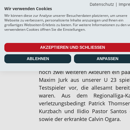
Die Partie war erst kurzfristig am 
Datenschutz
|
Impr
Wir verwenden Cookies
nachdem sich sowohl beim Heider SV
Wir können diese zur Analyse unserer Besucherdaten platzieren, um unsere
ursprünglichen Pläne für Testspiel
Webseite zu verbessern, personalisierte Inhalte anzuzeigen und Ihnen ein
Während die Dithmarscher den ge
großartiges Webseiten-Erlebnis zu bieten. Für weitere Informationen zu den v
verwendeten Cookies öffnen Sie die Einstellungen.
Wochen von Weiche zurückgekehrten 
aber ein eher überschaubare
Wechselspielern parat hatten, kame
AKZEPTIEREN UND SCHLIESSEN
insgesamt 24 Akteure zum Einsatz. W
ABLEHNEN
ANPASSEN
das Personal komplett und gab eine 
noch zwei weiteren Akteuren ein pa
Maxim Jurk aus unserer U 23 spiel
Testspieler vor, die allesamt bere
waren. Aus dem Regionalliga-Ka
verletzungsbedingt Patrick Thomsen
Kurzbach und Ilidio Pastor Santos (
sowie der erkrankte Calvin Ogara.