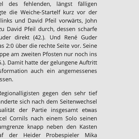
el des fehlenden, längst fälligen
gte die Weiche-Startelf kurz vor der
links und David Pfeil vorwärts, John
zu David Pfeil durch, dessen scharfe
der direkt (42.). Und René Guder
as 2:0 über die rechte Seite vor. Seine
ppe am zweiten Pfosten nur noch ins
.). Damit hatte der gelungene Auftritt
gsformation auch ein angemessenes
assen.
gionalligisten gegen den sehr tief
änderte sich nach dem Seitenwechsel
ualität der Partie insgesamt etwas
el Cornils nach einem Solo seinen
aumgrenze knapp neben den Kasten
traf der Heider Probespieler Mika