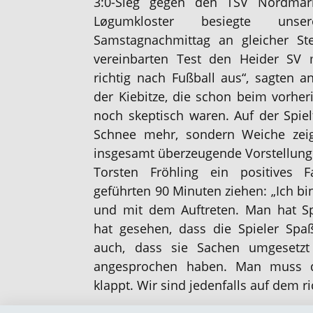
3:0-Sieg gegen den TSV Nordmar
Løgumkloster
besiegte unser
Samstagnachmittag an gleicher Stel
vereinbarten Test den Heider SV 
richtig nach Fußball aus“, sagten 
der Kiebitze, die schon beim vorher
noch skeptisch waren. Auf der Spiel
Schnee mehr, sondern Weiche zei
insgesamt überzeugende Vorstellung.
Torsten Fröhling ein positives 
geführten 90 Minuten ziehen: „Ich bi
und mit dem Auftreten. Man hat S
hat gesehen, dass die Spieler Spa
auch, dass sie Sachen umgesetzt
angesprochen haben. Man muss d
klappt. Wir sind jedenfalls auf dem r