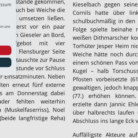
Vortag zustande gekommen,
Kieselbach gegen sein
essum
 als auch bei Weiche die
Cornils hatte über lin
e nicht umsetzen ließen.
schulbuchmäßig in den R
rade erst vor ein paar
on uns
Folge spielte beinahe 
Jonah Gieseler an Bord,
weißen Dithmarscher kon
s Aufgebot mit vier
Torhüter Jesper Heim nic
n auf Flensburger Seite
Weiche hätte noch durch
eiche tauschte zur Pause
einem schönen Pass von 
Viertelstunde vor Schluss
Kugel – halb Torschus
ar Einsatzminuten. Neben
Pfosten vorbeisetzte (6
ten erneut fünf externe
gewaltigen, jedoch knap
its am Donnerstag dabei
(77.) erhöhen können
der fehlten weiterhin
erzielte dann Jannic Eh
 (Muskelfaserriss), Noel
über halbrechts laufen
beide langfristige Reha)
Abschluss ins lange Eck v
Auffälligste Akteure a