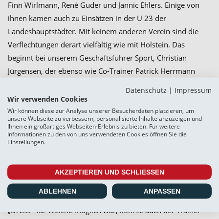
Finn Wirlmann, René Guder und Jannic Ehlers. Einige von
ihnen kamen auch zu Einsätzen in der U 23 der
Landeshauptstädter. Mit keinem anderen Verein sind die
Verflechtungen derart vielfältig wie mit Holstein. Das
beginnt bei unserem Geschäftsführer Sport, Christian
Jürgensen, der ebenso wie Co-Trainer Patrick Herrmann
oder der Trainer unserer U 23, Tim Wulff, eine intensive und
Datenschutz
|
Impressum
erfolgreiche Vergangenheit bei Holstein hatte. Und ihnen
Wir verwenden Cookies
allen wird es wohlmöglich so gehen wie Torben Marten, der
Wir können diese zur Analyse unserer Besucherdaten platzieren, um
unsere Webseite zu verbessern, personalisierte Inhalte anzuzeigen und
im Interview für unser Stadionmagazin „Steilpass“ sagte:
Ihnen ein großartiges Webseiten-Erlebnis zu bieten. Für weitere
Informationen zu den von uns verwendeten Cookies öffnen Sie die
„Gegen Holstein zu spielen, ist immer etwas Besonderes.“
Einstellungen.
Das torlose Remis in Drochtersen am vergangenen Samstag
wurde von unserer Mannschaft eher als Punktgewinn
AKZEPTIEREN UND SCHLIESSEN
aufgenommen, gilt doch die SV D/A durchaus als Mitfavorit
ABLEHNEN
ANPASSEN
auf den Meistertitel. Dass in der Schlussphase sogar ein
„Dreier“ für Weiche möglich war, konnte auch der Trainer