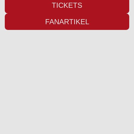
TICKETS
FANARTIKEL
Übersicht
Infos
Neuigkeiten
Impressum
Kader
Datenschutz
Saison 26/27
Kontakt
Stadion
Preise
Sponsor werden
Fanbetreuung
Ausrüster
Social Media
Instagram
YouTube