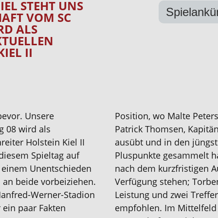
IEL STEHT UNS
Spielankü
AFT VOM SC
RD ALS
KTUELLEN
IEL II
 bevor. Unsere
Position, wo Malte Peter
 08 wird als
Patrick Thomsen, Kapitä
eiter Holstein Kiel II
ausübt und in den jüngste
diesem Spieltag auf
Pluspunkte gesammelt ha
ei einem Unentschieden
nach dem kurzfristigen Au
 an beide vorbeiziehen.
Verfügung stehen; Torben
Manfred-Werner-Stadion
Leistung und zwei Treffe
 ein paar Fakten
empfohlen. Im Mittelfeld 