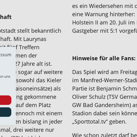
es ein Wiedersehen mit 
eine Warnung hinterher:
haft
Holstein II am 20. Juli 
stadt stellt bekanntlich
Gastgeber mit 5:1 vorgef
haft. Mit Laurynas
it fünf Treffern
essum
 Ausnahmen der
Hinweise für alle Fans
its“ 27 Jahre alt ist.
Störche sogar auf weitere
Das Spiel wird am Freita
on uns
nen, da sowohl das Kieler
im Manfred-Werner-Stadio
lt, 7 Saisoneinsätze) als
Partie ist Benjamin Schm
 Erfahrung gekommene
Oliver Schulz (TSV Germa
 immer auf dem Platz
GW Bad Gandersheim) assis
beitet dennoch mit einem
Stadion dabei sein könne
r waren bislang in jeder
„Sporttotal.tv“ geben.
inmal, drei weitere nur
Wie schon zuletzt darf b