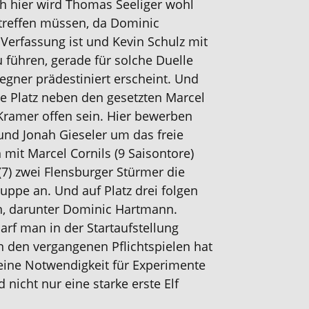
h hier wird Thomas Seeliger wohl
 treffen müssen, da Dominic
Verfassung ist und Kevin Schulz mit
u führen, gerade für solche Duelle
egner prädestiniert erscheint. Und
tte Platz neben den gesetzten Marcel
Kramer offen sein. Hier bewerben
 und Jonah Gieseler um das freie
 mit Marcel Cornils (9 Saisontore)
7) zwei Flensburger Stürmer die
uppe an. Und auf Platz drei folgen
rn, darunter Dominic Hartmann.
rf man in der Startaufstellung
 In den vergangenen Pflichtspielen hat
keine Notwendigkeit für Experimente
d nicht nur eine starke erste Elf