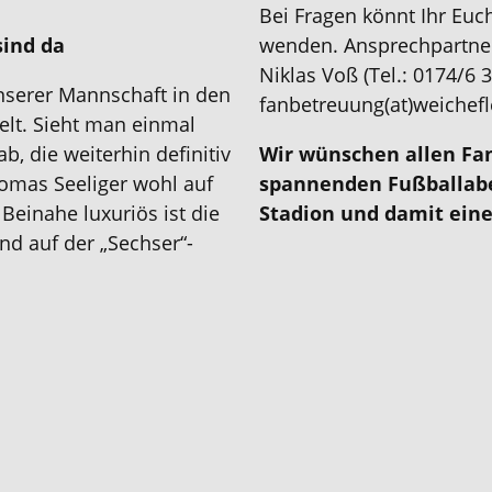
Bei Fragen könnt Ihr Eu
sind da
wenden. Ansprechpartner
Niklas Voß (Tel.: 0174/6 3
unserer Mannschaft in den
fanbetreuung(at)weichefl
lt. Sieht man einmal
, die weiterhin definitiv
Wir wünschen allen Fa
homas Seeliger wohl auf
spannenden Fußballabe
Beinahe luxuriös ist die
Stadion und damit ein
nd auf der „Sechser“-