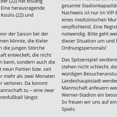
ker (22) hat bislang
gesamte Stadionkapazitä
. Eine herausragende
Nachweis ist nur im VIP-
Koulis (22) und
eines medizinischen Mun
verpflichtend. Eine Regis
 vor der Saison bei der
notwendig. Bitte geht w
men könnte, die Kieler
dieser Situation um und 
h die jungen Störche
Ordnungspersonals!
ft entwickelt, die nicht
Das Spitzenspiel verdient
en kann, sondern auch die
stehen nicht schlecht, d
t neun Partien bzw. seit
würdigen Besucheranstu
or mehr als zwei Monaten
Landeshauptstadt werden 
hr verloren. Da kommt
Mannschaft anfeuern wer
annschaft zu – eine zwar
Werner-Stadion ein beso
rrenfußball längst
So freuen wir uns auf e
Spiels.