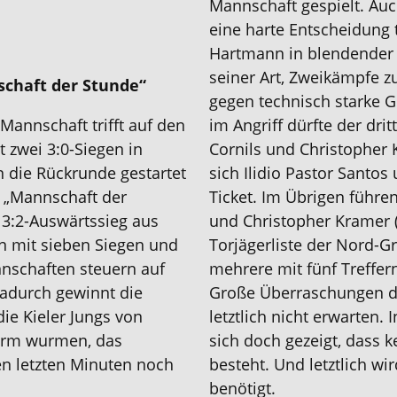
Mannschaft gespielt. Auc
eine harte Entscheidung
Hartmann in blendender 
seiner Art, Zweikämpfe z
schaft der Stunde“
gegen technisch starke G
Mannschaft trifft auf den
im Angriff dürfte der dri
it zwei 3:0-Siegen in
Cornils und Christopher 
n die Rückrunde gestartet
sich Ilidio Pastor Santos
e „Mannschaft der
Ticket. Im Übrigen führen
n 3:2-Auswärtssieg aus
und Christopher Kramer (
in mit sieben Siegen und
Torjägerliste der Nord-Gr
nschaften steuern auf
mehrere mit fünf Treffe
Dadurch gewinnt die
Große Überraschungen da
die Kieler Jungs von
letztlich nicht erwarten.
norm wurmen, das
sich doch gezeigt, dass 
en letzten Minuten noch
besteht. Und letztlich wir
benötigt.