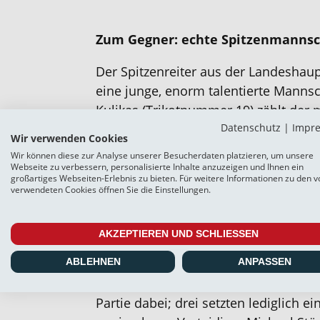
Zum Gegner: echte Spitzenmannsc
Der Spitzenreiter aus der Landeshaupt
eine junge, enorm talentierte Mannsc
Kulikas (Trikotnummer 19) zählt der m
Datenschutz
|
Impr
erfolgreichste Torjäger zwar zu den
Wir verwenden Cookies
Routiniers, da der Deutsch-Russe „bere
Wir können diese zur Analyse unserer Besucherdaten platzieren, um unsere
Aber mittlerweile scheinen die Jung-
Webseite zu verbessern, personalisierte Inhalte anzuzeigen und Ihnen ein
großartiges Webseiten-Erlebnis zu bieten. Für weitere Informationen zu den v
ältere „Eckpfeiler“ verzichten zu kön
verwendeten Cookies öffnen Sie die Einstellungen.
„Urgestein“ Tim Siedschlag (34 Jahre a
auch der aus Braunschweig mit viel
AKZEPTIEREN UND SCHLIESSEN
Manuel Schwenk (29, 9) längst nicht
stehen. Trainer Sebastian Gunkel ar
ABLEHNEN
ANPASSEN
festen Stamm. Immerhin sechs Spiele
Partie dabei; drei setzten lediglich e