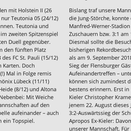
en mit Holstein II (26
Bislang traf unsere Manns
 nur Teutonia 05 (24/12)
die Jung-Störche, konnte
önnen. Teutonia und
Manfred-Werner-Stadion 
im zweiten Spitzenspiel
Zuschauern bzw. 3:1 am 
ten Duell gegenüber.
Diesmal sollte die Besuc
m den fünften Platz
bisherigen Rekordbesuch
es FC St. Pauli (15/12)
als am 9. September 2018
n Karten. Doch
Sieg der Flensburger Gäs
(!) Mal in Folge remis
Aufeinandertreffen – unte
Phönix Lübeck (11/11)
können sich zumindest di
eide (8/12) und Altona
bestens erinnern. Erst in
 Nebenbei: Mit Weiche
Kieler Christopher Kramer
Mannschaften auf den
jenem 22. August dieses
belle aufeinander – auch
3:2-Auswärtssieg der Sch
m ein Topspiel.
Apropos Ex-Kieler: Davo
unserer Mannschaft. Für 