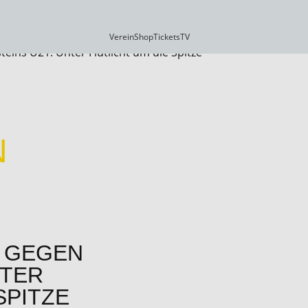
Verein
Shop
Tickets
TV
eins U21: Unter Flutlicht um die Spitze
N
L GEGEN
NTER
SPITZE