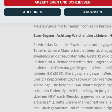
AKZEPTIEREN UND SCHLIESSEN
(bringt bereits 17 Punkte aus den acht Duelle
Vertretern in die Meisterrunde ein), Verfolger
ABLEHNEN
ANPASSEN
die drei Mitstreiter SV Atlas Delmenhorst (11),
und Hannover 96 II (5) jetzt in aller Ruhe auf
Meisterrunde mit für jeden noch zehn Partien 
Zum Gegner: Achtung Weiche, den „kleinen H
Es wird das Duell des Zweiten von unten gege
Tabelle. Unsere Mannschaft ist beim abstiegs
zweifellos in der Favoritenrolle. Gestärkt wird
in den fünf Aufeinandertreffen der jüngeren V
endeten mit Flensburger Siegen. Im Pokal hieß
daheim 5:0 (2019). Die Ligaspiele gewann Wei
und 3:1 (September 2021) sowie in der Fremde
Allerdings: Die beiden 1:0-Auswärtssiege hin
seidenen Faden. Speziell beim Sieg im jüngste
„kleinen HSV“ nach Flensburg gewechselte Jon
erzielte (71.), hatte unsere Mannschaft vor al
das Glück gepachtet und mit einem stark aufge