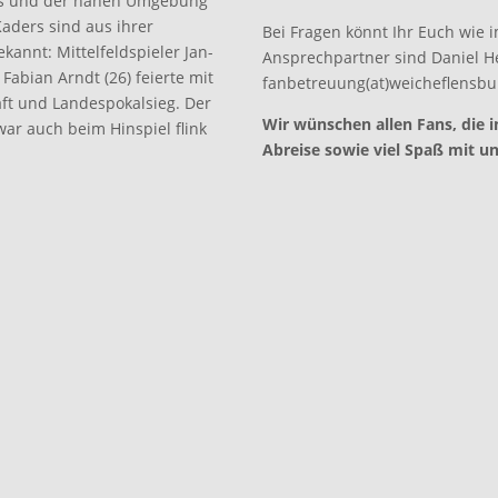
ins und der nahen Umgebung
Kaders sind aus ihrer
Bei Fragen könnt Ihr Euch wie
kannt: Mittelfeldspieler Jan-
Ansprechpartner sind Daniel He
 Fabian Arndt (26) feierte mit
fanbetreuung(at)weicheflensbu
ft und Landespokalsieg. Der
Wir wünschen allen Fans, die 
war auch beim Hinspiel flink
Abreise sowie viel Spaß mit u