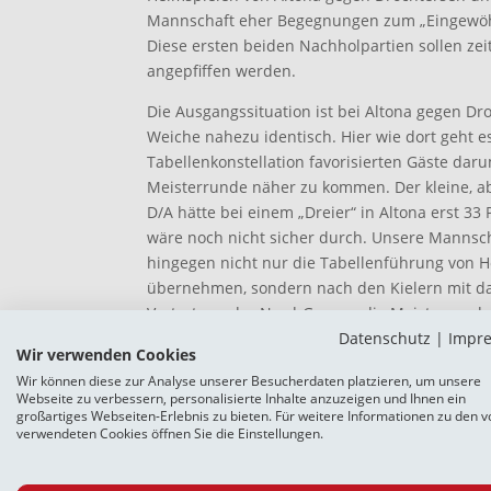
Mannschaft eher Begegnungen zum „Eingewö
Diese ersten beiden Nachholpartien sollen ze
angepfiffen werden.
Die Ausgangssituation ist bei Altona gegen D
Weiche nahezu identisch. Hier wie dort geht e
Tabellenkonstellation favorisierten Gäste dar
Meisterrunde näher zu kommen. Der kleine, ab
D/A hätte bei einem „Dreier“ in Altona erst 3
wäre noch nicht sicher durch. Unsere Mannsch
hingegen nicht nur die Tabellenführung von Hol
übernehmen, sondern nach den Kielern mit da
Vertretung der Nord-Gruppe die Meisterrunde
Datenschutz
|
Impr
Planungssicherheit zählt in Corona-bedingt fra
Wir verwenden Cookies
besonders.
Wir können diese zur Analyse unserer Besucherdaten platzieren, um unsere
Webseite zu verbessern, personalisierte Inhalte anzuzeigen und Ihnen ein
Nach den beiden Wochenenden mit Nachholsp
großartiges Webseiten-Erlebnis zu bieten. Für weitere Informationen zu den v
komplette Spieltage auf dem Programm, die g
verwendeten Cookies öffnen Sie die Einstellungen.
werden. Die kleinere Süd-Staffel hat hingege
Spieltagen bereits beendet. Hier können sich 