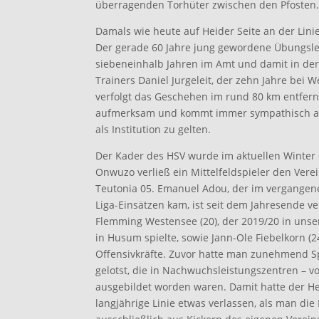
überragenden Torhüter zwischen den Pfosten
Damals wie heute auf Heider Seite an der Linie
Der gerade 60 Jahre jung gewordene Übungslei
siebeneinhalb Jahren im Amt und damit in der
Trainers Daniel Jurgeleit, der zehn Jahre bei 
verfolgt das Geschehen im rund 80 km entfern
aufmerksam und kommt immer sympathisch an.
als Institution zu gelten.
Der Kader des HSV wurde im aktuellen Winter 
Onwuzo verließ ein Mittelfeldspieler den Verei
Teutonia 05. Emanuel Adou, der im vergange
Liga-Einsätzen kam, ist seit dem Jahresende v
Flemming Westensee (20), der 2019/20 in unser
in Husum spielte, sowie Jann-Ole Fiebelkorn (
Offensivkräfte. Zuvor hatte man zunehmend Sp
gelotst, die in Nachwuchsleistungszentren – vo
ausgebildet worden waren. Damit hatte der He
langjährige Linie etwas verlassen, als man die