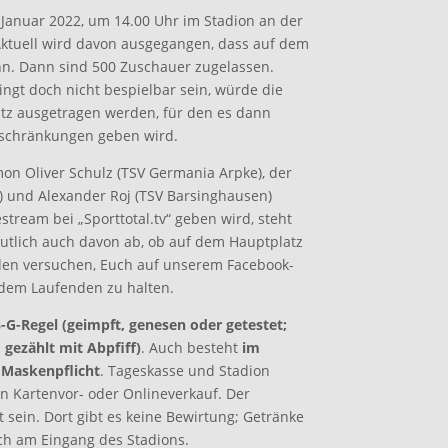
 Januar 2022, um 14.00 Uhr im Stadion an der
Aktuell wird davon ausgegangen, dass auf dem
nn. Dann sind 500 Zuschauer zugelassen.
ingt doch nicht bespielbar sein, würde die
atz ausgetragen werden, für den es dann
eschränkungen geben wird.
imon Oliver Schulz (TSV Germania Arpke), der
d) und Alexander Roj (TSV Barsinghausen)
estream bei „Sporttotal.tv“ geben wird, steht
utlich auch davon ab, ob auf dem Hauptplatz
den versuchen, Euch auf unserem Facebook-
 dem Laufenden zu halten.
-G-Regel (geimpft, genesen oder getestet;
, gezählt mit Abpfiff)
. Auch besteht
im
 Maskenpflicht
. Tageskasse und Stadion
en Kartenvor- oder Onlineverkauf. Der
 sein. Dort gibt es keine Bewirtung; Getränke
ich am Eingang des Stadions.