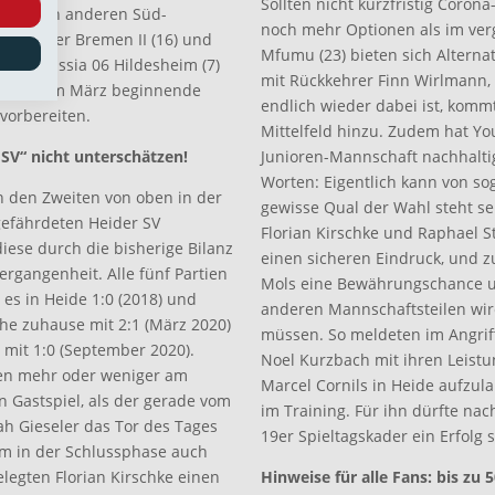
Sollten nicht kurzfristig Coron
n mit den anderen Süd-
noch mehr Optionen als im ve
 SV Werder Bremen II (16) und
Mfumu (23) bieten sich Alternat
 VfV Borussia 06 Hildesheim (7)
mit Rückkehrer Finn Wirlmann,
 die erst im März beginnende
endlich wieder dabei ist, komm
vorbereiten.
Mittelfeld hinzu. Zudem hat Yo
SV“ nicht unterschätzen!
Junioren-Mannschaft nachhalti
Worten: Eigentlich kann von s
n den Zweiten von oben in der
gewisse Qual der Wahl steht se
gefährdeten Heider SV
Florian Kirschke und Raphael S
 diese durch die bisherige Bilanz
einen sicheren Eindruck, und 
ergangenheit. Alle fünf Partien
Mols eine Bewährungschance un
 es in Heide 1:0 (2018) und
anderen Mannschaftsteilen wir
che zuhause mit 2:1 (März 2020)
müssen. So meldeten im Angrif
 mit 1:0 (September 2020).
Noel Kurzbach mit ihren Leist
gen mehr oder weniger am
Marcel Cornils in Heide aufzul
n Gastspiel, als der gerade vom
im Training. Für ihn dürfte nac
ah Gieseler das Tor des Tages
19er Spieltagskader ein Erfolg s
lem in der Schlussphase auch
legten Florian Kirschke einen
Hinweise für alle Fans: bis zu