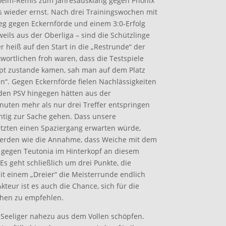
eim-Remis zum Jahresausklang gegen Phönix
s wieder ernst. Nach drei Trainingswochen mit
ieg gegen Eckernförde und einem 3:0-Erfolg
ils aus der Oberliga – sind die Schützlinge
r heiß auf den Start in die „Restrunde“ der
ortlichen froh waren, dass die Testspiele
upt zustande kamen, sah man auf dem Platz
ben“. Gegen Eckernförde fielen Nachlässigkeiten
den PSV hingegen hätten aus der
nuten mehr als nur drei Treffer entspringen
chtig zur Sache gehen. Dass unsere
tzten einen Spaziergang erwarten würde,
erden wie die Annahme, dass Weiche mit dem
gegen Teutonia im Hinterkopf an diesem
s geht schließlich um drei Punkte, die
t einem „Dreier“ die Meisterrunde endlich
kteur ist es auch die Chance, sich für die
hen zu empfehlen.
 Seeliger nahezu aus dem Vollen schöpfen.