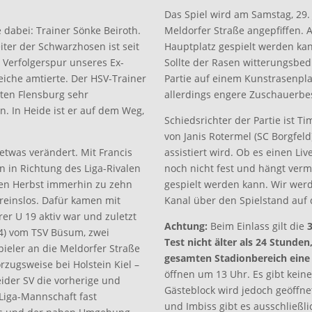
.
Das Spiel wird am Samstag, 29.
 dabei: Trainer Sönke Beiroth.
Meldorfer Straße angepfiffen. 
ter der Schwarzhosen ist seit
Hauptplatz gespielt werden ka
 Verfolgerspur unseres Ex-
Sollte der Rasen witterungsbed
Weiche amtierte. Der HSV-Trainer
Partie auf einem Kunstrasenpl
ten Flensburg sehr
allerdings engere Zuschauerb
 In Heide ist er auf dem Weg,
Schiedsrichter der Partie ist T
von Janis Rotermel (SC Borgfel
etwas verändert. Mit Francis
assistiert wird. Ob es einen Liv
n in Richtung des Liga-Rivalen
noch nicht fest und hängt verm
nen Herbst immerhin zu zehn
gespielt werden kann. Wir wer
ereinslos. Dafür kamen mit
Kanal über den Spielstand auf
er U 19 aktiv war und zuletzt
Achtung:
Beim Einlass gilt die
3
24) vom TSV Büsum, zwei
Test nicht älter als 24 Stunden
ieler an die Meldorfer Straße
gesamten Stadionbereich eine
rzugsweise bei Holstein Kiel –
öffnen um 13 Uhr. Es gibt kein
ider SV die vorherige und
Gästeblock wird jedoch geöffnet
 Liga-Mannschaft fast
und Imbiss gibt es ausschließl