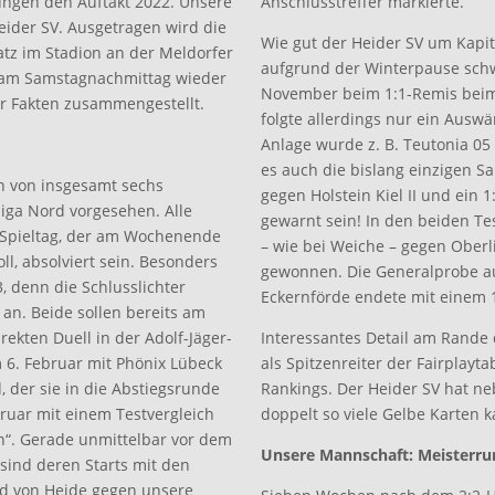
ngen den Auftakt 2022. Unsere
Anschlusstreffer markierte.
ider SV. Ausgetragen wird die
Wie gut der Heider SV um Kapitän
atz im Stadion an der Meldorfer
aufgrund der Winterpause schwe
s am Samstagnachmittag wieder
November beim 1:1-Remis beim F
ar Fakten zusammengestellt.
folgte allerdings nur ein Auswä
Anlage wurde z. B. Teutonia 05
es auch die bislang einzigen Sa
n von insgesamt sechs
gegen Holstein Kiel II und ein 1
iga Nord vorgesehen. Alle
gewarnt sein! In den beiden Te
 Spieltag, der am Wochenende
– wie bei Weiche – gegen Oberl
l, absolviert sein. Besonders
gewonnen. Die Generalprobe a
, denn die Schlusslichter
Eckernförde endete mit einem 
 an. Beide sollen bereits am
ekten Duell in der Adolf-Jäger-
Interessantes Detail am Rande
 6. Februar mit Phönix Lübeck
als Spitzenreiter der Fairplayta
 der sie in die Abstiegsrunde
Rankings. Der Heider SV hat n
ruar mit einem Testvergleich
doppelt so viele Gelbe Karten ka
ben“. Gerade unmittelbar vor dem
Unsere Mannschaft: Meisterru
sind deren Starts mit den
nd von Heide gegen unsere