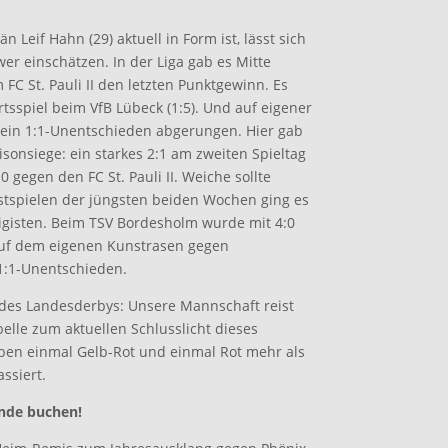
 Leif Hahn (29) aktuell in Form ist, lässt sich
r einschätzen. In der Liga gab es Mitte
C St. Pauli II den letzten Punktgewinn. Es
rtsspiel beim VfB Lübeck (1:5). Und auf eigener
 ein 1:1-Unentschieden abgerungen. Hier gab
isonsiege: ein starkes 2:1 am zweiten Spieltag
:0 gegen den FC St. Pauli II. Weiche sollte
stspielen der jüngsten beiden Wochen ging es
igisten. Beim TSV Bordesholm wurde mit 4:0
uf dem eigenen Kunstrasen gegen
1:1-Unentschieden.
 des Landesderbys: Unsere Mannschaft reist
belle zum aktuellen Schlusslicht dieses
eben einmal Gelb-Rot und einmal Rot mehr als
ssiert.
nde buchen!