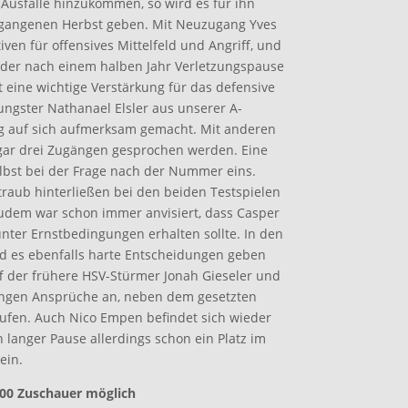
a-Ausfälle hinzukommen, so wird es für ihn
rgangenen Herbst geben. Mit Neuzugang Yves
iven für offensives Mittelfeld und Angriff, und
 der nach einem halben Jahr Verletzungspause
t eine wichtige Verstärkung für das defensive
ungster Nathanael Elsler aus unserer A-
g auf sich aufmerksam gemacht. Mit anderen
ogar drei Zugängen gesprochen werden. Eine
lbst bei der Frage nach der Nummer eins.
traub hinterließen bei den beiden Testspielen
zudem war schon immer anvisiert, dass Casper
ter Ernstbedingungen erhalten sollte. In den
d es ebenfalls harte Entscheidungen geben
f der frühere HSV-Stürmer Jonah Gieseler und
ungen Ansprüche an, neben dem gesetzten
aufen. Auch Nico Empen befindet sich wieder
h langer Pause allerdings schon ein Platz im
ein.
 500 Zuschauer möglich