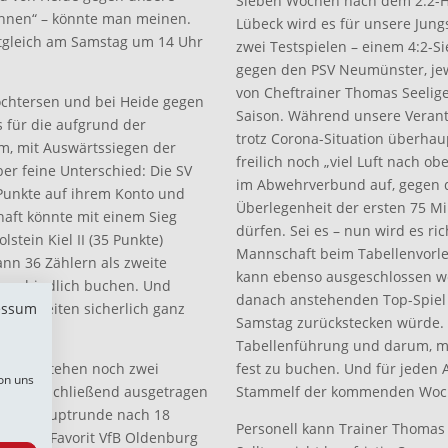
Sieben Wochen nach dem 2:2-H
hnen“ – könnte man meinen.
Lübeck wird es für unsere Jung
itgleich am Samstag um 14 Uhr
zwei Testspielen – einem 4:2-S
gegen den PSV Neumünster, jewe
von Cheftrainer Thomas Seelige
rochtersen und bei Heide gegen
Saison. Während unsere Verantw
s für die aufgrund der
trotz Corona-Situation überha
um, mit Auswärtssiegen der
freilich noch „viel Luft nach o
er feine Unterschied: Die SV
im Abwehrverbund auf, gegen 
3 Punkte auf ihrem Konto und
Überlegenheit der ersten 75 Mi
aft könnte mit einem Sieg
dürfen. Sei es – nun wird es ri
stein Kiel II (35 Punkte)
Mannschaft beim Tabellenvorle
nn 36 Zählern als zweite
kann ebenso ausgeschlossen w
 verbindlich buchen. Und
danach anstehenden Top-Spiel 
essum
gilen Zeiten sicherlich ganz
Samstag zurückstecken würde. E
Tabellenführung und darum, mi
ielen stehen noch zwei
fest zu buchen. Und für jeden A
on uns
leich anschließend ausgetragen
Stammelf der kommenden Woc
n ihre Hauptrunde nach 18
Personell kann Trainer Thomas
der Top-Favorit VfB Oldenburg