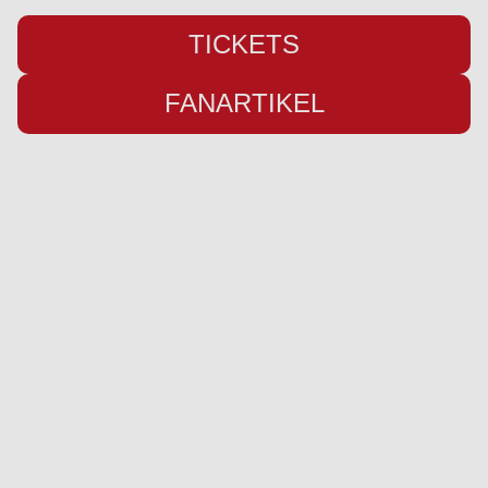
TICKETS
FANARTIKEL
Übersicht
Infos
Neuigkeiten
Impressum
Kader
Datenschutz
Saison 26/27
Kontakt
Stadion
Preise
Sponsor werden
Fanbetreuung
Ausrüster
Social Media
Instagram