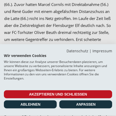
(66.). Zuvor hatten Marcel Cornils mit Direktabnahme (56.)
und René Guder mit einem abgefälschten Distanzschuss an
die Latte (66.) nicht ins Netz getroffen. Im Laufe der Zeit ließ
aber die Zielstrebigkeit der Flensburger Elf deutlich nach. So
war FC-Torhüter Oliver Beuth dreimal rechtzeitig zur Stelle,
um weitere Gegentreffer zu verhindern. Erst scheiterte
Christopher Kramer allein vor dem Kasten (73.), dann
Datenschutz
|
Impressum
Marcel Cornils von halblinks (85.) und schließlich auch Kevin
Wir verwenden Cookies
Schulz per Kopf aus Nahdistanz (90.).
Wir können diese zur Analyse unserer Besucherdaten platzieren, um
unsere Webseite zu verbessern, personalisierte Inhalte anzuzeigen und
Ihnen ein großartiges Webseiten-Erlebnis zu bieten. Für weitere
Aus unserer Mannschaft der ersten Halbzeit lassen sich
Informationen zu den von uns verwendeten Cookies öffnen Sie die
Neuzugang Torben Marten und Brian Jungjohann im
Einstellungen.
Mittelfeld positiv hervorheben. In der dominanteren zweiten
Halbzeit sei Torben Rehfeldt mit einer fehlerfreien Leistung
AKZEPTIEREN UND SCHLIESSEN
und – wie Jonah Gieseler vor der Pause – zwei Treffern
ABLEHNEN
ANPASSEN
genannt.