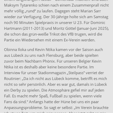
Maksym Tytarenko schien nach einem Zusammenprall nicht
mehr völlig „rund“ zu laufen. Dagegen steht Marian Sarr
wieder zur Verfügung. Der 30-Jährige holte sich am Samstag
noch 90 Minuten Spielpraxis in unserer U 23. Für Dominic
Hartmann (2011-2013) und Moritz Göttel (Januar-Juni 2025),
die schon das grün-weiße Trikot des VfB trugen, wird die
Partie ein Wiedersehen mit einem Ex-Verein werden.
Obinna Iloka und Kevin Ntika kamen vor der Saison auch
aus Lübeck zu uns nach Flensburg, aber beide spielten
zuvor beim Nachbarn Phönix. Für unseren Belgier Kevin
Ntika ist es deshalb aber keine besondere Partie. Im
Interview für unser Stadionmagazin „Steilpass“ verriet der
Routinier: „Da ich nicht aus Lübeck komme, betrifft es mich
nicht so sehr persönlich. Aber es war gut, damals in Lübeck
ein Derby zu spielen. Die Atmosphäre gefiel mir auf jeden
Fall. Es macht mehr Spaß, Fußball zu spielen, wenn viele
Fans da sind.“ Anfangs hatte der Hüne bei uns ein paar
Anpassungsprobleme. So sagt er selbst: „Im Verein brauchte