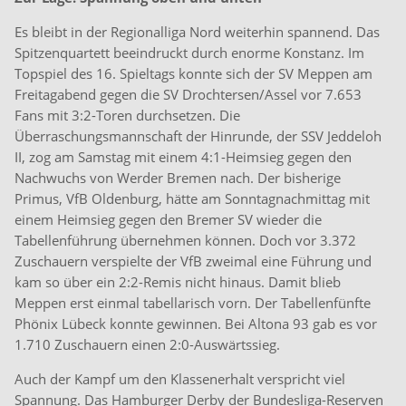
Es bleibt in der Regionalliga Nord weiterhin spannend. Das
Spitzenquartett beeindruckt durch enorme Konstanz. Im
Topspiel des 16. Spieltags konnte sich der SV Meppen am
Freitagabend gegen die SV Drochtersen/Assel vor 7.653
Fans mit 3:2-Toren durchsetzen. Die
Überraschungsmannschaft der Hinrunde, der SSV Jeddeloh
II, zog am Samstag mit einem 4:1-Heimsieg gegen den
Nachwuchs von Werder Bremen nach. Der bisherige
Primus, VfB Oldenburg, hätte am Sonntagnachmittag mit
einem Heimsieg gegen den Bremer SV wieder die
Tabellenführung übernehmen können. Doch vor 3.372
Zuschauern verspielte der VfB zweimal eine Führung und
kam so über ein 2:2-Remis nicht hinaus. Damit blieb
Meppen erst einmal tabellarisch vorn. Der Tabellenfünfte
Phönix Lübeck konnte gewinnen. Bei Altona 93 gab es vor
1.710 Zuschauern einen 2:0-Auswärtssieg.
Auch der Kampf um den Klassenerhalt verspricht viel
Spannung. Das Hamburger Derby der Bundesliga-Reserven