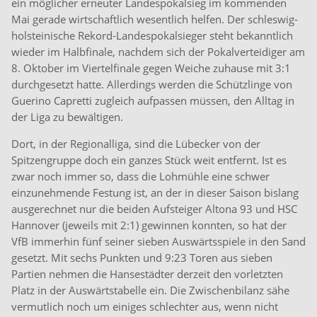
ein möglicher erneuter Landespokalsieg im kommenden
Mai gerade wirtschaftlich wesentlich helfen. Der schleswig-
holsteinische Rekord-Landespokalsieger steht bekanntlich
wieder im Halbfinale, nachdem sich der Pokalverteidiger am
8. Oktober im Viertelfinale gegen Weiche zuhause mit 3:1
durchgesetzt hatte. Allerdings werden die Schützlinge von
Guerino Capretti zugleich aufpassen müssen, den Alltag in
der Liga zu bewältigen.
Dort, in der Regionalliga, sind die Lübecker von der
Spitzengruppe doch ein ganzes Stück weit entfernt. Ist es
zwar noch immer so, dass die Lohmühle eine schwer
einzunehmende Festung ist, an der in dieser Saison bislang
ausgerechnet nur die beiden Aufsteiger Altona 93 und HSC
Hannover (jeweils mit 2:1) gewinnen konnten, so hat der
VfB immerhin fünf seiner sieben Auswärtsspiele in den Sand
gesetzt. Mit sechs Punkten und 9:23 Toren aus sieben
Partien nehmen die Hansestädter derzeit den vorletzten
Platz in der Auswärtstabelle ein. Die Zwischenbilanz sähe
vermutlich noch um einiges schlechter aus, wenn nicht