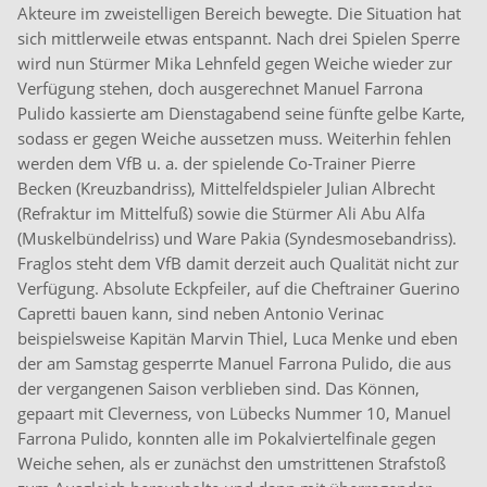
Akteure im zweistelligen Bereich bewegte. Die Situation hat
sich mittlerweile etwas entspannt. Nach drei Spielen Sperre
wird nun Stürmer Mika Lehnfeld gegen Weiche wieder zur
Verfügung stehen, doch ausgerechnet Manuel Farrona
Pulido kassierte am Dienstagabend seine fünfte gelbe Karte,
sodass er gegen Weiche aussetzen muss. Weiterhin fehlen
werden dem VfB u. a. der spielende Co-Trainer Pierre
Becken (Kreuzbandriss), Mittelfeldspieler Julian Albrecht
(Refraktur im Mittelfuß) sowie die Stürmer Ali Abu Alfa
(Muskelbündelriss) und Ware Pakia (Syndesmosebandriss).
Fraglos steht dem VfB damit derzeit auch Qualität nicht zur
Verfügung. Absolute Eckpfeiler, auf die Cheftrainer Guerino
Capretti bauen kann, sind neben Antonio Verinac
beispielsweise Kapitän Marvin Thiel, Luca Menke und eben
der am Samstag gesperrte Manuel Farrona Pulido, die aus
der vergangenen Saison verblieben sind. Das Können,
gepaart mit Cleverness, von Lübecks Nummer 10, Manuel
Farrona Pulido, konnten alle im Pokalviertelfinale gegen
Weiche sehen, als er zunächst den umstrittenen Strafstoß