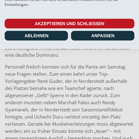
Einstellungen.
Torvorbereitungen). Darüber hinaus konnten einige ihren
Wert für die Mannschaft nachweisen. Mads Albæk, erstmals
seit dem ersten Spieltag wieder auf dem Feld, sorgte für
AKZEPTIEREN UND SCHLIESSEN
Ruhe und Ordnung, Torhüter Nils Bock agierte sehr sicher,
Erjanik Ghubasaryan ersetzte den früh verletzt
ABLEHNEN
ANPASSEN
ausscheidenden Marshall Faleu völlig unaufgeregt mit hoher
Zuverlässigkeit. Hintenheraus hatte Weiche in Norderstedt
eine deutliche Dominanz.
Personell freilich könnten sich für die Partie am Samstag
neue Fragen stellen. Zum einen kehrt unser Top-
Vorlagengeber René Guder, der in Norderstedt außerhalb
des Platzes beinahe wie ein Teamchef agierte, nach
abgesessener „Gelb“-Sperre in den Kader zurück. Zum
anderen mussten neben Marshall Faleu auch Randy
Gyamaneh, der in Norderstedt sein Saisonstartelfdebüt
hinlegte, und Uchechi Duru verletzt vorzeitig den Platz
verlassen. Gerade bei Muskelverletzungen muss abgewartet
werden; ein zu früher Einsatz könnte sich „teuer“ – mit
einem langwidrigen Ausfall – bemerkbar machen. Und auch