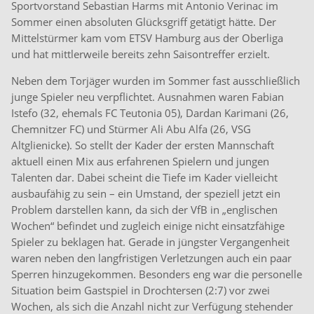
Sportvorstand Sebastian Harms mit Antonio Verinac im
Sommer einen absoluten Glücksgriff getätigt hätte. Der
Mittelstürmer kam vom ETSV Hamburg aus der Oberliga
und hat mittlerweile bereits zehn Saisontreffer erzielt.
Neben dem Torjäger wurden im Sommer fast ausschließlich
junge Spieler neu verpflichtet. Ausnahmen waren Fabian
Istefo (32, ehemals FC Teutonia 05), Dardan Karimani (26,
Chemnitzer FC) und Stürmer Ali Abu Alfa (26, VSG
Altglienicke). So stellt der Kader der ersten Mannschaft
aktuell einen Mix aus erfahrenen Spielern und jungen
Talenten dar. Dabei scheint die Tiefe im Kader vielleicht
ausbaufähig zu sein – ein Umstand, der speziell jetzt ein
Problem darstellen kann, da sich der VfB in „englischen
Wochen“ befindet und zugleich einige nicht einsatzfähige
Spieler zu beklagen hat. Gerade in jüngster Vergangenheit
waren neben den langfristigen Verletzungen auch ein paar
Sperren hinzugekommen. Besonders eng war die personelle
Situation beim Gastspiel in Drochtersen (2:7) vor zwei
Wochen, als sich die Anzahl nicht zur Verfügung stehender