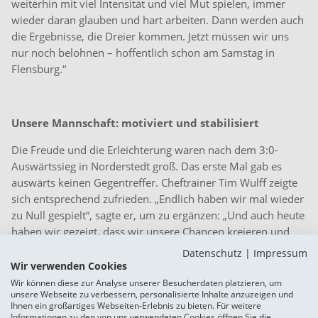
weiterhin mit viel Intensität und viel Mut spielen, immer
wieder daran glauben und hart arbeiten. Dann werden auch
die Ergebnisse, die Dreier kommen. Jetzt müssen wir uns
nur noch belohnen – hoffentlich schon am Samstag in
Flensburg.“
Unsere Mannschaft: motiviert und stabilisiert
Die Freude und die Erleichterung waren nach dem 3:0-
Auswärtssieg in Norderstedt groß. Das erste Mal gab es
auswärts keinen Gegentreffer. Cheftrainer Tim Wulff zeigte
sich entsprechend zufrieden. „Endlich haben wir mal wieder
zu Null gespielt“, sagte er, um zu ergänzen: „Und auch heute
haben wir gezeigt, dass wir unsere Chancen kreieren und
Tore machen.“ Und wie unsere Mannschaft gerade in der
Datenschutz
|
Impressum
letzten halben Stunde auftrat, das zeugte zudem von
Wir verwenden Cookies
Selbstbewusstsein und wiedergewonnener Sicherheit.
Wir können diese zur Analyse unserer Besucherdaten platzieren, um
unsere Webseite zu verbessern, personalisierte Inhalte anzuzeigen und
Spielentscheidend war die „Flügelzange“ mit Marcel Cornils
Ihnen ein großartiges Webseiten-Erlebnis zu bieten. Für weitere
(zwei Tore) und Sandro Plechaty (ein Tor, zwei
Informationen zu den von uns verwendeten Cookies öffnen Sie die