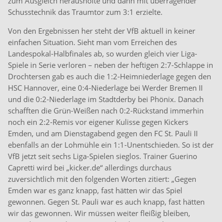
zum Ausgleich herausholte und dann mit überragender
Schusstechnik das Traumtor zum 3:1 erzielte.
Von den Ergebnissen her steht der VfB aktuell in keiner
einfachen Situation. Sieht man vom Erreichen des
Landespokal-Halbfinales ab, so wurden gleich vier Liga-
Spiele in Serie verloren – neben der heftigen 2:7-Schlappe in
Drochtersen gab es auch die 1:2-Heimniederlage gegen den
HSC Hannover, eine 0:4-Niederlage bei Werder Bremen II
und die 0:2-Niederlage im Stadtderby bei Phönix. Danach
schafften die Grün-Weißen nach 0:2-Rückstand immerhin
noch ein 2:2-Remis vor eigener Kulisse gegen Kickers
Emden, und am Dienstagabend gegen den FC St. Pauli II
ebenfalls an der Lohmühle ein 1:1-Unentschieden. So ist der
VfB jetzt seit sechs Liga-Spielen sieglos. Trainer Guerino
Capretti wird bei „kicker.de“ allerdings durchaus
zuversichtlich mit den folgenden Worten zitiert: „Gegen
Emden war es ganz knapp, fast hätten wir das Spiel
gewonnen. Gegen St. Pauli war es auch knapp, fast hätten
wir das gewonnen. Wir müssen weiter fleißig bleiben,