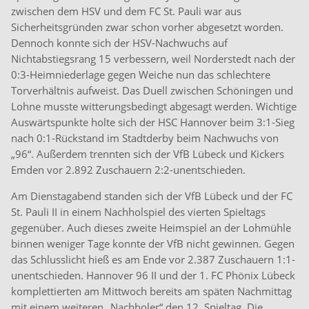
zwischen dem HSV und dem FC St. Pauli war aus
Sicherheitsgründen zwar schon vorher abgesetzt worden.
Dennoch konnte sich der HSV-Nachwuchs auf
Nichtabstiegsrang 15 verbessern, weil Norderstedt nach der
0:3-Heimniederlage gegen Weiche nun das schlechtere
Torverhältnis aufweist. Das Duell zwischen Schöningen und
Lohne musste witterungsbedingt abgesagt werden. Wichtige
Auswärtspunkte holte sich der HSC Hannover beim 3:1-Sieg
nach 0:1-Rückstand im Stadtderby beim Nachwuchs von
„96“. Außerdem trennten sich der VfB Lübeck und Kickers
Emden vor 2.892 Zuschauern 2:2-unentschieden.
Am Dienstagabend standen sich der VfB Lübeck und der FC
St. Pauli II in einem Nachholspiel des vierten Spieltags
gegenüber. Auch dieses zweite Heimspiel an der Lohmühle
binnen weniger Tage konnte der VfB nicht gewinnen. Gegen
das Schlusslicht hieß es am Ende vor 2.387 Zuschauern 1:1-
unentschieden. Hannover 96 II und der 1. FC Phönix Lübeck
komplettierten am Mittwoch bereits am späten Nachmittag
mit einem weiteren „Nachholer“ den 12. Spieltag. Die