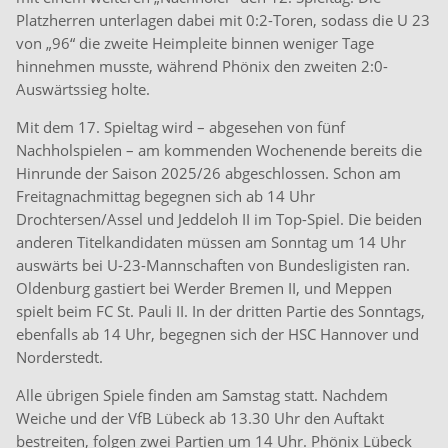
Platzherren unterlagen dabei mit 0:2-Toren, sodass die U 23
von „96“ die zweite Heimpleite binnen weniger Tage
hinnehmen musste, während Phönix den zweiten 2:0-
Auswärtssieg holte.
Mit dem 17. Spieltag wird – abgesehen von fünf
Nachholspielen – am kommenden Wochenende bereits die
Hinrunde der Saison 2025/26 abgeschlossen. Schon am
Freitagnachmittag begegnen sich ab 14 Uhr
Drochtersen/Assel und Jeddeloh II im Top-Spiel. Die beiden
anderen Titelkandidaten müssen am Sonntag um 14 Uhr
auswärts bei U-23-Mannschaften von Bundesligisten ran.
Oldenburg gastiert bei Werder Bremen II, und Meppen
spielt beim FC St. Pauli II. In der dritten Partie des Sonntags,
ebenfalls ab 14 Uhr, begegnen sich der HSC Hannover und
Norderstedt.
Alle übrigen Spiele finden am Samstag statt. Nachdem
Weiche und der VfB Lübeck ab 13.30 Uhr den Auftakt
bestreiten, folgen zwei Partien um 14 Uhr. Phönix Lübeck