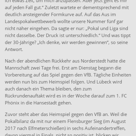
ich etwas Zeit, um mich anzupassen. Aber jetzt geht es mir
auf jeden Fall gut.“ Zuletzt wartete er dementsprechend mit
deutlich ansteigender Formkurve auf. Auf das Aus im
Landespokalwettbewerb wollte unsere Nummer fünf gar
nicht näher eingehen. Da sagte er nur: „Pokal und Liga sind
nicht dasselbe. Der Druck ist unterschiedlich.“ Und was tippt
der 30-Jährige? „Ich denke, wir werden gewinnen“, so seine
Antwort.
Nach der abendlichen Rückkehr aus Norderstedt hatte die
Mannschaft zwei Tage frei. Erst am Dienstag begann die
Vorbereitung auf das Spiel gegen den VfB. Tägliche Einheiten
werden nun bis zum Heimspiel folgen. Und Lübeck wird
auch danach ein Thema bleiben, den zum
Rückrundenauftakt wird es in der Woche darauf zum 1. FC
Phönix in die Hansestadt gehen.
Zuvor steht aber das Heimspiel gegen den VfB an. Weil die
Pokalbilanz da mit nur einem Flensburger Sieg (im August
2017 nach Elfmeterschießen) in sechs Aufeinandertreffen,
davon viermal in Finals, nicht so positiv ist, blicken wir