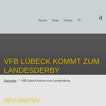
a
Verein
Shop
Tickets
TV
VFB LÜBECK KOMMT ZUM
LANDESDERBY
Startseite
VfB Lübeck kommt zum Landesderby

NEUIGKEITEN