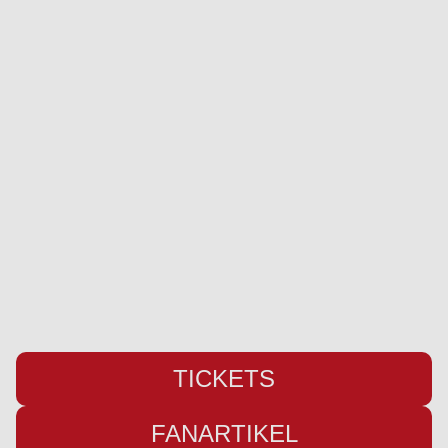
SC Weiche Flensburg 08 Liga GmbH & Co. KG
Pattburger Bogen 25
24955 Harrislee
Telefon:
+49 (0) 461 / 50 03 55 16
Fax: +49 (0) 461 78418
E-Mail:
info@weiche-liga.de
TICKETS
FANARTIKEL