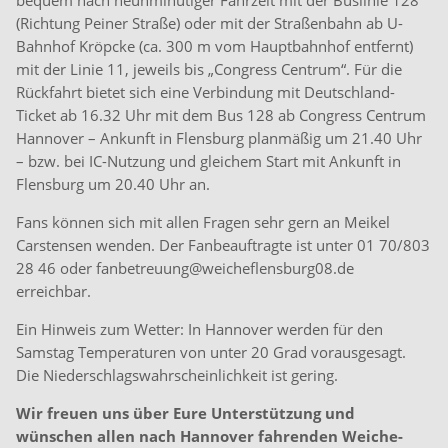
bequem nach neunminütiger Fahrzeit mit der Buslinie 128
(Richtung Peiner Straße) oder mit der Straßenbahn ab U-
Bahnhof Kröpcke (ca. 300 m vom Hauptbahnhof entfernt)
mit der Linie 11, jeweils bis „Congress Centrum“. Für die
Rückfahrt bietet sich eine Verbindung mit Deutschland-
Ticket ab 16.32 Uhr mit dem Bus 128 ab Congress Centrum
Hannover – Ankunft in Flensburg planmäßig um 21.40 Uhr
– bzw. bei IC-Nutzung und gleichem Start mit Ankunft in
Flensburg um 20.40 Uhr an.
Fans können sich mit allen Fragen sehr gern an Meikel
Carstensen wenden. Der Fanbeauftragte ist unter 01 70/803
28 46 oder fanbetreuung@weicheflensburg08.de
erreichbar.
Ein Hinweis zum Wetter: In Hannover werden für den
Samstag Temperaturen von unter 20 Grad vorausgesagt.
Die Niederschlagswahrscheinlichkeit ist gering.
Wir freuen uns über Eure Unterstützung und
wünschen allen nach Hannover fahrenden Weiche-