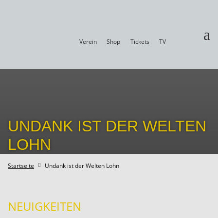
a
Verein
Shop
Tickets
TV
UNDANK IST DER WELTEN
LOHN
Startseite
Undank ist der Welten Lohn

NEUIGKEITEN