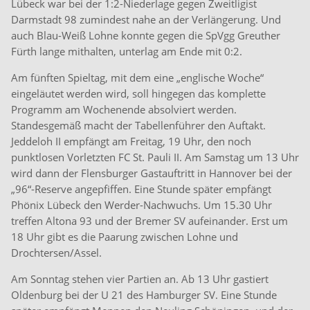
Lübeck war bei der 1:2-Niederlage gegen Zweitligist
Darmstadt 98 zumindest nahe an der Verlängerung. Und
auch Blau-Weiß Lohne konnte gegen die SpVgg Greuther
Fürth lange mithalten, unterlag am Ende mit 0:2.
Am fünften Spieltag, mit dem eine „englische Woche“
eingeläutet werden wird, soll hingegen das komplette
Programm am Wochenende absolviert werden.
Standesgemäß macht der Tabellenführer den Auftakt.
Jeddeloh II empfängt am Freitag, 19 Uhr, den noch
punktlosen Vorletzten FC St. Pauli II. Am Samstag um 13 Uhr
wird dann der Flensburger Gastauftritt in Hannover bei der
„96“-Reserve angepfiffen. Eine Stunde später empfängt
Phönix Lübeck den Werder-Nachwuchs. Um 15.30 Uhr
treffen Altona 93 und der Bremer SV aufeinander. Erst um
18 Uhr gibt es die Paarung zwischen Lohne und
Drochtersen/Assel.
Am Sonntag stehen vier Partien an. Ab 13 Uhr gastiert
Oldenburg bei der U 21 des Hamburger SV. Eine Stunde