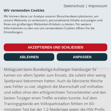
Datenschutz
|
Impressum
Vieles erinnerte an die 2:5 (1:4)-Auftaktniederlage gegen
Wir verwenden Cookies
Phönix Lübeck. Mehr Konstanz forderte der Trainer deshalb
Wir können diese zur Analyse unserer Besucherdaten platzieren, um
von seinen Jungs ein. In der Tat: Sechs der acht bislang
unsere Webseite zu verbessern, personalisierte Inhalte anzuzeigen und
Ihnen ein großartiges Webseiten-Erlebnis zu bieten. Für weitere
gespielten Halbzeiten waren gut oder sehr gut. Da sprangen
Informationen zu den von uns verwendeten Cookies öffnen Sie die
überragende 12:2 Tore heraus. Doch mit den beiden völlig
Einstellungen.
in den Sand gesetzten anderen Halbzeiten wurden gleich
sechs Punkte verspielt. Und: Würden nur die zweiten 45
AKZEPTIEREN UND SCHLIESSEN
Minuten zählen, hätte Weiche mit 8:2 Toren drei Siege und
ein Remis geholt. Fit sind unsere Jungs!
ABLEHNEN
ANPASSEN
Beim kurzfristig anberaumten Geheimtest am Sonntag zur
Mittagszeit beim Bundesliga-Aufsteiger Hamburger SV
kamen vor allem Spieler zum Einsatz, die zuletzt eher wenig
Spielpraxis bekommen hatten. Auch da fabrizierte Weiche
zwei Fehler zu viel, obgleich die Mannschaft voll mithalten
und selbst ohne den erfolgreichsten Torvorbereiter und den
besten Torjäger einen Treffer erzielen konnte. Auf dem
Trainingsgelände am Volksparkstadion fehlten im 60-
minütigen Test bei der 1:2-Niederlage gegen die HSV-Profis