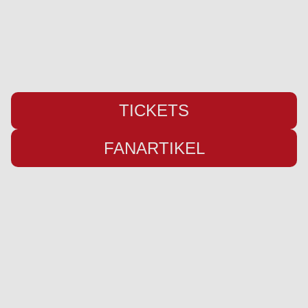
Telefon:
+49 (0) 461 / 50 03 55 16
Fax: +49 (0) 461 78418
E-Mail:
info@weiche-liga.de
TICKETS
FANARTIKEL
Übersicht
Infos
Neuigkeiten
Impressum
Kader
Datenschutz
Saison 25/26
Kontakt
Stadion
Preise
Sponsor werden