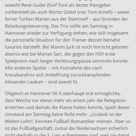
sowohl René Guder (fünf Tore als letzter Passgeber
vorbereitet) als auch Moritz Göttel (vier Tore erzielt) – sowie
ferner Torben Marten aus der Stammelf – aus Gründen der
Belastungssteuerung. Das Trio sollte am Samstag in
Hannover wieder zur Verfügung stehen, wie sich insgesamt
die personelle Situation für den Trainer derzeit beinahe
luxuriös darstellt. Bei Maxim Jurk ist noch Vorsicht geboten
ebenso wie bei Marian Sarr, der gegen den HSV erste
Spielpraxis nach langer Verletzungspause sammeln konnte.
Alle anderen Spieler – mit Ausnahme des nach
Kreuzbandriss sich mittelfristig zurückkämpfenden
Alexander Laukart – sind soweit fit.
Obgleich es Hannover 96 II überhaupt erst ermöglichte,
dass Weiche vor etwas mehr als einem Jahr die Relegation
erreichen und damals die Klasse halten konnte, spielt dieser
Umstand am Samstag keine Rolle mehr. „Undank ist der
Welten Lohn“, könnten Fußball-Romantiker meinen. Aber so
ist das Fußballgeschäft, zumal die Niedersachsen sicherlich
nicht deshalb in die 3. Liga aufgestiegen sind, weil sie damit