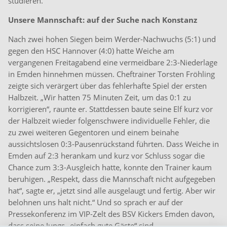
studieren.
Unsere Mannschaft: auf der Suche nach Konstanz
Nach zwei hohen Siegen beim Werder-Nachwuchs (5:1) und
gegen den HSC Hannover (4:0) hatte Weiche am
vergangenen Freitagabend eine vermeidbare 2:3-Niederlage
in Emden hinnehmen müssen. Cheftrainer Torsten Fröhling
zeigte sich verärgert über das fehlerhafte Spiel der ersten
Halbzeit. „Wir hatten 75 Minuten Zeit, um das 0:1 zu
korrigieren“, raunte er. Stattdessen baute seine Elf kurz vor
der Halbzeit wieder folgenschwere individuelle Fehler, die
zu zwei weiteren Gegentoren und einem beinahe
aussichtslosen 0:3-Pausenrückstand führten. Dass Weiche in
Emden auf 2:3 herankam und kurz vor Schluss sogar die
Chance zum 3:3-Ausgleich hatte, konnte den Trainer kaum
beruhigen. „Respekt, dass die Mannschaft nicht aufgegeben
hat“, sagte er, „jetzt sind alle ausgelaugt und fertig. Aber wir
belohnen uns halt nicht.“ Und so sprach er auf der
Pressekonferenz im VIP-Zelt des BSV Kickers Emden davon,
dass seine Jungs „einfach gute Gäste“ sind.