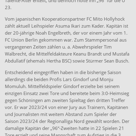
Talente-Alter enteilt, und dennoch holte ihn „96“ für die U
23.
Vom japanischen Kooperationspartner FC Mito Hollyhock
zählt aktuell Leihspieler Asuma Ikari zum Kader. Kapitän ist
der 20-jährige Noah Engelbreth, der vor einem Jahr vom 1.
FC Union Berlin gekommen war. Zum Stammpersonal aus
vergangenen Zeiten zählen u. a. Abwehrspieler Tim
Walbrecht, die Mittelfeldakteure Keanu Brandt und Mustafa
Abdullatif (ehemals Hertha BSC) sowie Stürmer Sean Busch.
Entscheidend eingegriffen haben in die bisherige Saison
allerdings die beiden Profis Lars Gindorf und Monju
Momuluh. Mittelfeldspieler Gindorf erzielte bei seinem
einzigen Einsatz zwei Tore und bereitete beim 3:0-Heimsieg
gegen Schöningen am zweiten Spieltag den dritten Treffer
vor. Er war 2023/24 von einer Jury aus Trainern, Kapitänen
und Journalisten mit weitem Abstand zum Spieler der
Saison 2023/24 der Regionalliga Nord gewählt worden. Der
damalige Kapitän der „96“-Zweiten hatte in 22 Spielen 21
Tore erzielt und seine Mannschaft zum Aufstieg in die 3.