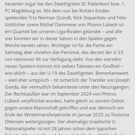
heuerten sogar bei den Zweitligisten SC Paderborn bzw. 1.
FC Magdeburg an. Mit dem nun bei Kickers Emden
spielenden Trio Norman Quindt, Nick Stepantsev und Felix
Göttlicher sowie Michel Dammeier von Phönix Lübeck ist
ein Quartett bei unseren Liga-Rivalen gelandet – und alle
vier konnten wir in dieser Saison in den Spielen gegen
Weiche bereits sehen. Wichtiger ist für die Partie am
Samstag aber ohnehin das Personal, das derzeit der U 23
von Hannover 96 zur Verfügung steht. Von den vierzehn
neuen Spielern kommt mit sieben Talenten ein Großteil –
wie üblich – aus der U 19 des Zweitligisten. Bemerkenswert
– weil eher untypisch – ist sicherlich der Transfer von Joseph
Ganda, der vermutlich bekannteste unter den Neuzugängen.
Der Rechtsaußen war im September 2024 von Phönix
Lübeck verpflichtet worden, hatte gleich zu seinem Debüt
gegen unsere Mannschaft getroffen und war dennoch am
Ende der Wintertransferperiode im Januar 2025 zu Teutonia
Ottensen weitergezogen. Der ehemalige israelische U-
Nationalspieler ist mit 28 Jahren schon dem typischen