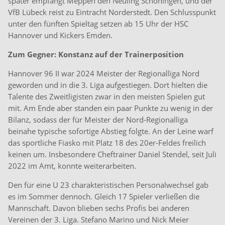
später empfängt Meppen den Neuling Schöningen, und der
VfB Lübeck reist zu Eintracht Norderstedt. Den Schlusspunkt
unter den fünften Spieltag setzen ab 15 Uhr der HSC
Hannover und Kickers Emden.
Zum Gegner: Konstanz auf der Trainerposition
Hannover 96 II war 2024 Meister der Regionalliga Nord
geworden und in die 3. Liga aufgestiegen. Dort hielten die
Talente des Zweitligisten zwar in den meisten Spielen gut
mit. Am Ende aber standen ein paar Punkte zu wenig in der
Bilanz, sodass der für Meister der Nord-Regionalliga
beinahe typische sofortige Abstieg folgte. An der Leine warf
das sportliche Fiasko mit Platz 18 des 20er-Feldes freilich
keinen um. Insbesondere Cheftrainer Daniel Stendel, seit Juli
2022 im Amt, konnte weiterarbeiten.
Den für eine U 23 charakteristischen Personalwechsel gab
es im Sommer dennoch. Gleich 17 Spieler verließen die
Mannschaft. Davon blieben sechs Profis bei anderen
Vereinen der 3. Liga. Stefano Marino und Nick Meier