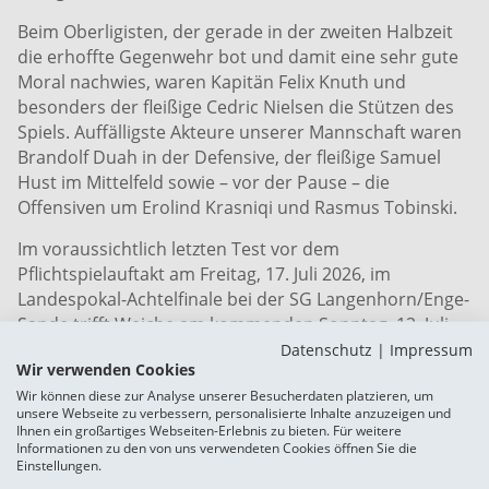
Beim Oberligisten, der gerade in der zweiten Halbzeit
die erhoffte Gegenwehr bot und damit eine sehr gute
Moral nachwies, waren Kapitän Felix Knuth und
besonders der fleißige Cedric Nielsen die Stützen des
Spiels. Auffälligste Akteure unserer Mannschaft waren
Brandolf Duah in der Defensive, der fleißige Samuel
Hust im Mittelfeld sowie – vor der Pause – die
Offensiven um Erolind Krasniqi und Rasmus Tobinski.
Im voraussichtlich letzten Test vor dem
Pflichtspielauftakt
am Freitag, 17. Juli 2026
, im
Landespokal-Achtelfinale bei der SG Langenhorn/Enge-
Sande trifft Weiche
am kommenden Sonntag
, 12. Juli
2026, auf den Zweitligisten Kolding IF aus der ersten
Datenschutz
|
Impressum
Wir verwenden Cookies
dänischen Division. Die Partie wird
um 13 Uhr
im
Wir können diese zur Analyse unserer Besucherdaten platzieren, um
Manfred-Werner-Stadion angepfiffen werden. Aus
unsere Webseite zu verbessern, personalisierte Inhalte anzuzeigen und
Vergleichen aus der Vergangenheit wissen wir, dass da
Ihnen ein großartiges Webseiten-Erlebnis zu bieten. Für weitere
Informationen zu den von uns verwendeten Cookies öffnen Sie die
eine körperlich robuste Mannschaft, die enorm
Einstellungen.
temporeich agiert, auf unsere Jungs warten wird.