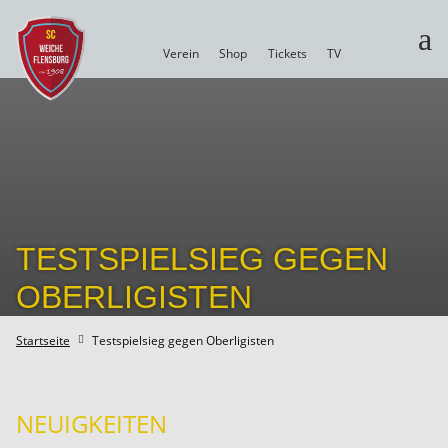
a
Verein
Shop
Tickets
TV
TESTSPIELSIEG GEGEN
OBERLIGISTEN
Startseite
Testspielsieg gegen Oberligisten

NEUIGKEITEN