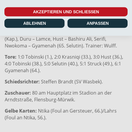
Weiche 1. Halbzeit:
Bock – Duah, Duru, Ntika (Kap.),
AKZEPTIEREN UND SCHLIESSEN
Wagner – Marten, Hust – Selutin, Krasniqi, Nwokoma –
Tobinski. Trainer: Wulff.
ABLEHNEN
ANPASSEN
Weiche 2. Halbzeit:
Seibt – Behrmann, Duah, Ntika
(Kap.), Duru – Lamce, Hust – Bashiru Ali, Serifi,
Nwokoma – Gyamenah (65. Selutin). Trainer: Wulff.
Tore:
1:0 Tobinski (1.), 2:0 Krasniqi (33.), 3:0 Hust (36.),
4:0 Tobinski (38.), 5:0 Selutin (40.), 5:1 Struck (49.), 6:1
Gyamenah (64.).
Schiedsrichter:
Steffen Brandt (SV Wasbek).
Zuschauer:
80 am Hauptplatz im Stadion an der
Arndtstraße, Flensburg-Mürwik.
Gelbe Karten:
Ntika (Foul an Gersteuer, 66.)/Lahrs
(Foul an Ntika, 56.).