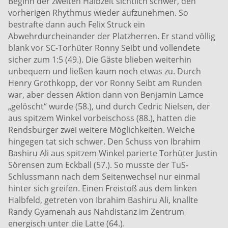
Beginn der zweiten Halbzeit sichtlich schwer, den
vorherigen Rhythmus wieder aufzunehmen. So
bestrafte dann auch Felix Struck ein
Abwehrdurcheinander der Platzherren. Er stand völlig
blank vor SC-Torhüter Ronny Seibt und vollendete
sicher zum 1:5 (49.). Die Gäste blieben weiterhin
unbequem und ließen kaum noch etwas zu. Durch
Henry Grothkopp, der vor Ronny Seibt am Runden
war, aber dessen Aktion dann von Benjamin Lamce
„gelöscht“ wurde (58.), und durch Cedric Nielsen, der
aus spitzem Winkel vorbeischoss (88.), hatten die
Rendsburger zwei weitere Möglichkeiten. Weiche
hingegen tat sich schwer. Den Schuss von Ibrahim
Bashiru Ali aus spitzem Winkel parierte Torhüter Justin
Sörensen zum Eckball (57.). So musste der TuS-
Schlussmann nach dem Seitenwechsel nur einmal
hinter sich greifen. Einen Freistoß aus dem linken
Halbfeld, getreten von Ibrahim Bashiru Ali, knallte
Randy Gyamenah aus Nahdistanz im Zentrum
energisch unter die Latte (64.).