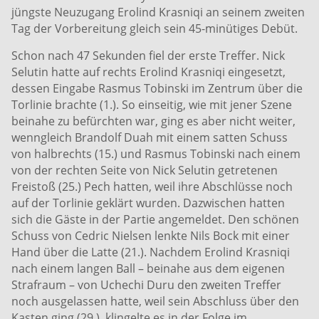
jüngste Neuzugang Erolind Krasniqi an seinem zweiten
Tag der Vorbereitung gleich sein 45-minütiges Debüt.
Schon nach 47 Sekunden fiel der erste Treffer. Nick
Selutin hatte auf rechts Erolind Krasniqi eingesetzt,
dessen Eingabe Rasmus Tobinski im Zentrum über die
Torlinie brachte (1.). So einseitig, wie mit jener Szene
beinahe zu befürchten war, ging es aber nicht weiter,
wenngleich Brandolf Duah mit einem satten Schuss
von halbrechts (15.) und Rasmus Tobinski nach einem
von der rechten Seite von Nick Selutin getretenen
Freistoß (25.) Pech hatten, weil ihre Abschlüsse noch
auf der Torlinie geklärt wurden. Dazwischen hatten
sich die Gäste in der Partie angemeldet. Den schönen
Schuss von Cedric Nielsen lenkte Nils Bock mit einer
Hand über die Latte (21.). Nachdem Erolind Krasniqi
nach einem langen Ball – beinahe aus dem eigenen
Strafraum – von Uchechi Duru den zweiten Treffer
noch ausgelassen hatte, weil sein Abschluss über den
Kasten ging (29.), klingelte es in der Folge im