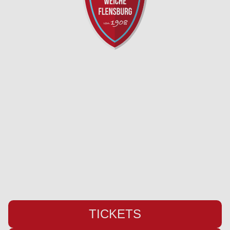
SC Weiche Flensburg 08 Liga GmbH & Co. KG
Pattburger Bogen 25
24955 Harrislee
Telefon:
+49 (0) 461 / 50 03 55 16
Fax: +49 (0) 461 78418
E-Mail:
info@weiche-liga.de
TICKETS