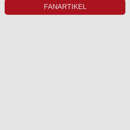
FANARTIKEL
Übersicht
Infos
Neuigkeiten
Impressum
Kader
Datenschutz
Saison 25/26
Kontakt
Stadion
Preise
Sponsor werden
Fanbetreuung
Social Media
Ausrüster
Instagram
YouTube
Facebook
Twitter