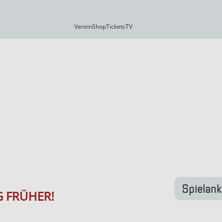
Verein
Shop
Tickets
TV
Spielan
G FRÜHER!