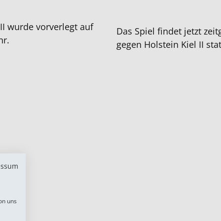
I wurde vorverlegt auf
Das Spiel findet jetzt ze
hr.
gegen Holstein Kiel II stat
ren
essum
on uns