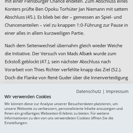
mit einer Flensburger Chance endeten. Zum Abschluss eines
Konters prüfte Ben Opoku Torhüter Jan Niemann mit sattem
Abschluss (45.). Es blieb bei der – gemessen an Spiel- und
Chancenanteilen – viel zu knappen 1:0-Führung zur Pause in
einer alles in allem kurzweiligen Partie.
Nach dem Seitenwechsel übernahm gleich wieder Weiche
die Initiative. Der Versuch von Mads Albæk wurde zum
Eckstoß geblockt (47.), sein nächster Abschluss nach
Vorarbeit von Thies Richter verfehlte knapp das Ziel (52.).
Doch die Flanke von René Guder über die Innenverteidigung
köpfte Ben Opoku freistehend als Aufsetzer vom
Datenschutz
|
Impressum
Fünfmeterraum zum 2:0 in die Maschen (55.). Die Partie
Wir verwenden Cookies
schien damit vorentschieden, weil die Hamburger in Summe
Wir können diese zur Analyse unserer Besucherdaten platzieren, um
unsere Webseite zu verbessern, personalisierte Inhalte anzuzeigen und
kaum mal Torgefahr ausstrahlen konnten. Als Marcus Coffie
Ihnen ein großartiges Webseiten-Erlebnis zu bieten. Für weitere
nach einem Freistoß, behindert vom Mitspieler Christian
Informationen zu den von uns verwendeten Cookies öffnen Sie die
Einstellungen.
Stark, deutlich über den Kasten köpfte, war das schon ein