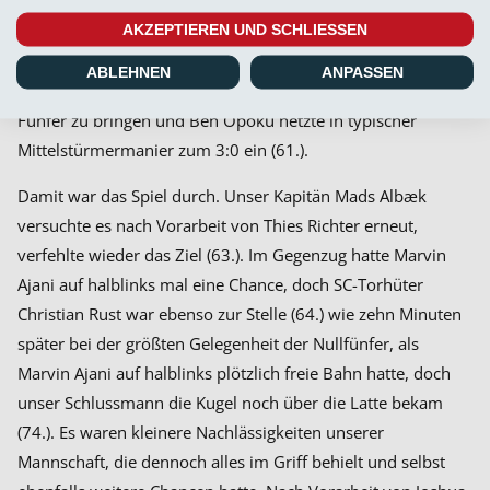
Höhepunkt der Offensivbemühungen der Nullfünfer (58.).
Spielfreudiger zeigte sich die Heimelf: Thies Richter bat auf
AKZEPTIEREN UND SCHLIESSEN
Linksaußen Juri Schlingmann zum Doppelpass, hatte so den
ABLEHNEN
ANPASSEN
entscheidenden Vorteil, um eine flache Eingabe auf den
Fünfer zu bringen und Ben Opoku netzte in typischer
Mittelstürmermanier zum 3:0 ein (61.).
Damit war das Spiel durch. Unser Kapitän Mads Albæk
versuchte es nach Vorarbeit von Thies Richter erneut,
verfehlte wieder das Ziel (63.). Im Gegenzug hatte Marvin
Ajani auf halblinks mal eine Chance, doch SC-Torhüter
Christian Rust war ebenso zur Stelle (64.) wie zehn Minuten
später bei der größten Gelegenheit der Nullfünfer, als
Marvin Ajani auf halblinks plötzlich freie Bahn hatte, doch
unser Schlussmann die Kugel noch über die Latte bekam
(74.). Es waren kleinere Nachlässigkeiten unserer
Mannschaft, die dennoch alles im Griff behielt und selbst