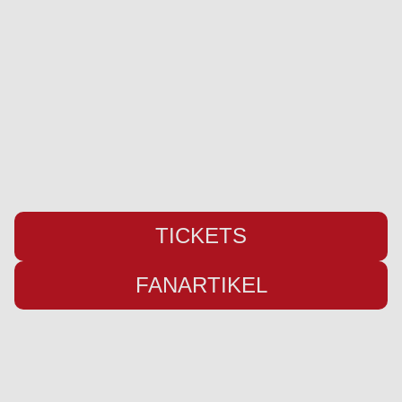
Pattburger Bogen 25
24955 Harrislee
Telefon:
+49 (0) 461 / 50 03 55 16
Fax: +49 (0) 461 78418
E-Mail:
info@weiche-liga.de
TICKETS
FANARTIKEL
Übersicht
Infos
Neuigkeiten
Impressum
Kader
Datenschutz