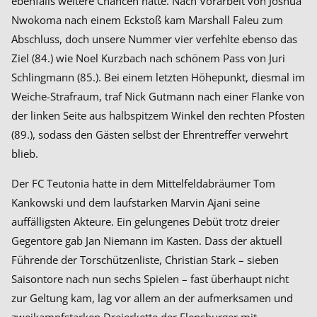
ebenfalls weitere Chancen hatte. Nach Vorarbeit von Joshua
Nwokoma nach einem Eckstoß kam Marshall Faleu zum
Abschluss, doch unsere Nummer vier verfehlte ebenso das
Ziel (84.) wie Noel Kurzbach nach schönem Pass von Juri
Schlingmann (85.). Bei einem letzten Höhepunkt, diesmal im
Weiche-Strafraum, traf Nick Gutmann nach einer Flanke von
der linken Seite aus halbspitzem Winkel den rechten Pfosten
(89.), sodass den Gästen selbst der Ehrentreffer verwehrt
blieb.
Der FC Teutonia hatte in dem Mittelfeldabräumer Tom
Kankowski und dem laufstarken Marvin Ajani seine
auffälligsten Akteure. Ein gelungenes Debüt trotz dreier
Gegentore gab Jan Niemann im Kasten. Dass der aktuell
Führende der Torschützenliste, Christian Stark – sieben
Saisontore nach nun sechs Spielen – fast überhaupt nicht
zur Geltung kam, lag vor allem an der aufmerksamen und