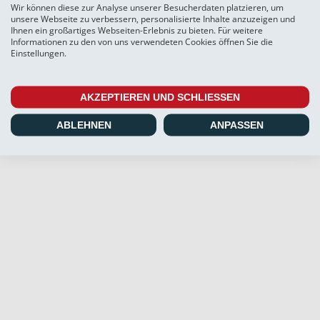
TEILEN
Wir können diese zur Analyse unserer Besucherdaten platzieren, um
unsere Webseite zu verbessern, personalisierte Inhalte anzuzeigen und
Ihnen ein großartiges Webseiten-Erlebnis zu bieten. Für weitere
Informationen zu den von uns verwendeten Cookies öffnen Sie die
Einstellungen.
Facebook
X
WhatsApp
URL kopieren
AKZEPTIEREN UND SCHLIESSEN
ABLEHNEN
ANPASSEN