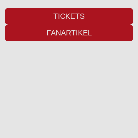
TICKETS
FANARTIKEL
Übersicht
Infos
Neuigkeiten
Impressum
Kader
Datenschutz
Saison 25/26
Kontakt
Stadion
Preise
Sponsor werden
Fanbetreuung
Social Media
Ausrüster
Instagram