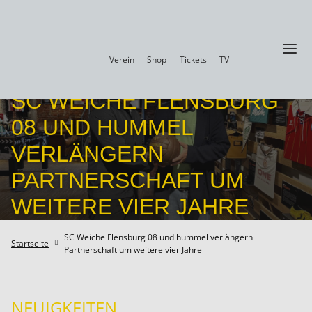
a
Verein
Shop
Tickets
TV
SC WEICHE FLENSBURG
08 UND HUMMEL
VERLÄNGERN
PARTNERSCHAFT UM
WEITERE VIER JAHRE
SC Weiche Flensburg 08 und hummel verlängern
Startseite

Partnerschaft um weitere vier Jahre
NEUIGKEITEN