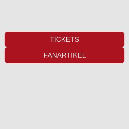
E-Mail:
info@weiche-liga.de
TICKETS
FANARTIKEL
Übersicht
Infos
Neuigkeiten
Impressum
Kader
Datenschutz
Saison 25/26
Kontakt
Stadion
Preise
Sponsor werden
Fanbetreuung