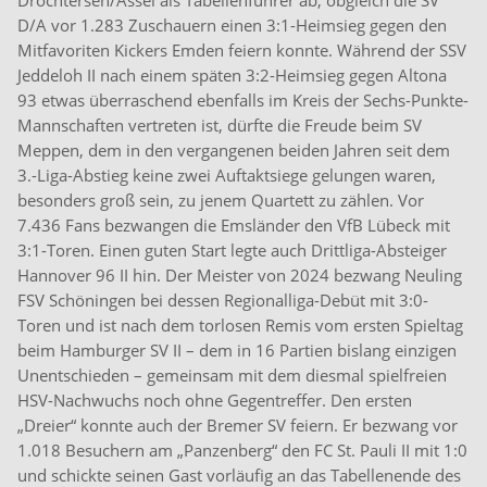
Drochtersen/Assel als Tabellenführer ab, obgleich die SV
D/A vor 1.283 Zuschauern einen 3:1-Heimsieg gegen den
Mitfavoriten Kickers Emden feiern konnte. Während der SSV
Jeddeloh II nach einem späten 3:2-Heimsieg gegen Altona
93 etwas überraschend ebenfalls im Kreis der Sechs-Punkte-
Mannschaften vertreten ist, dürfte die Freude beim SV
Meppen, dem in den vergangenen beiden Jahren seit dem
3.-Liga-Abstieg keine zwei Auftaktsiege gelungen waren,
besonders groß sein, zu jenem Quartett zu zählen. Vor
7.436 Fans bezwangen die Emsländer den VfB Lübeck mit
3:1-Toren. Einen guten Start legte auch Drittliga-Absteiger
Hannover 96 II hin. Der Meister von 2024 bezwang Neuling
FSV Schöningen bei dessen Regionalliga-Debüt mit 3:0-
Toren und ist nach dem torlosen Remis vom ersten Spieltag
beim Hamburger SV II – dem in 16 Partien bislang einzigen
Unentschieden – gemeinsam mit dem diesmal spielfreien
HSV-Nachwuchs noch ohne Gegentreffer. Den ersten
„Dreier“ konnte auch der Bremer SV feiern. Er bezwang vor
1.018 Besuchern am „Panzenberg“ den FC St. Pauli II mit 1:0
und schickte seinen Gast vorläufig an das Tabellenende des