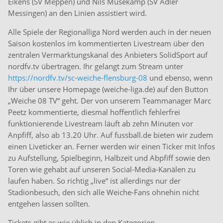
Eikens (SV Meppen) und Nils Musekamp (SV Adler
Messingen) an den Linien assistiert wird.
Alle Spiele der Regionalliga Nord werden auch in der neuen
Saison kostenlos im kommentierten Livestream über den
zentralen Vermarktungskanal des Anbieters SolidSport auf
nordfv.tv übertragen. Ihr gelangt zum Stream unter
https://nordfv.tv/sc-weiche-flensburg-08
und ebenso, wenn
Ihr über unsere Homepage (weiche-liga.de) auf den Button
„Weiche 08 TV“ geht. Der von unserem Teammanager Marc
Peetz kommentierte, diesmal hoffentlich fehlerfrei
funktionierende Livestream läuft ab zehn Minuten vor
Anpfiff, also ab 13.20 Uhr. Auf fussball.de bieten wir zudem
einen Liveticker an. Ferner werden wir einen Ticker mit Infos
zu Aufstellung, Spielbeginn, Halbzeit und Abpfiff sowie den
Toren wie gehabt auf unseren Social-Media-Kanälen zu
laufen haben. So richtig „live“ ist allerdings nur der
Stadionbesuch, den sich alle Weiche-Fans ohnehin nicht
entgehen lassen sollten.
Tickets gibt es wie üblich in den Kategorien