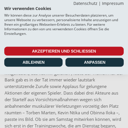
Mannschaft und Verantwortlichen des SC Weiche
Datenschutz
|
Impressum
Wir verwenden Cookies
entsprechend groß. Unser Trainer Torsten Fröhling betonte
Wir können diese zur Analyse unserer Besucherdaten platzieren, um
immer wieder den Unterschied zum misslungenen Auftritt
unsere Webseite zu verbessern, personalisierte Inhalte anzuzeigen und
gegen Phönix Lübeck. „Wir waren nicht passiv, sondern
Ihnen ein großartiges Webseiten-Erlebnis zu bieten. Für weitere
Informationen zu den von uns verwendeten Cookies öffnen Sie die
aktiv und haben die Tore zum richtigen Zeitpunkt gemacht,
Einstellungen.
und es waren schöne Tore“, sagte der Trainer, der von
einem verdienten Sieg sprach, aber nochmals betonte: „Die
Mannschaft hat von Beginn an agiert.“
AKZEPTIEREN UND SCHLIESSEN
Was zudem besonders auffiel, war der Mannschaftsgeist,
ABLEHNEN
ANPASSEN
der auch auf der Bank zu spüren war. „Jeder Spieler hat
mitgefiebert, das hat mir gefallen“, lobte der Trainer. Auf der
Bank gab es in der Tat immer wieder lautstark
unterstützende Zurufe sowie Applaus für gelungene
Aktionen der eigenen Spieler. Dass dabei drei Akteure aus
der Startelf aus Vorsichtsmaßnahmen wegen sich
anbahnender muskulärer Verletzungen vorzeitig den Platz
räumten – Torben Marten, Kevin Ntika und Obinna Iloka –,
passte ins Bild. Ob sie am Samstag mitwirken können, wird
sich erst in der Trainingswoche, die am Dienstag begann,