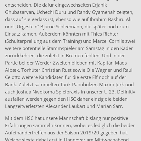
entscheiden. Die dafür eingewechselten Erjanik
Ghubasaryan, Uchechi Duru und Randy Gyamenah zeigten,
dass auf sie Verlass ist, ebenso wie auf Ibrahim Bashiru Ali
und „Urgestein“ Bjarne Schleemann, die später noch zum
Einsatz kamen. Außerdem könnten mit Thies Richter
(Schulterprellung aus dem Training) und Marcel Cornils zwei
weitere potentielle Stammspieler am Samstag in den Kader
zurückkehren, die zuletzt in Bremen fehlten. Und in der
Partie bei der Werder-Zweiten blieben mit Kapitän Mads
Albæk, Torhüter Christian Rust sowie Ole Wagner und Raul
Celotto weitere Kandidaten für die erste Elf noch auf der
Bank. Zuletzt sammelten Tarik Pannholzer, Maxim Jurk und
auch Joshua Nwokoma Spielpraxis in unserer U 23. Definitiv
ausfallen werden gegen den HSC daher einzig die beiden
Langzeitverletzten Alexander Laukart und Marian Sarr.
Mit dem HSC hat unsere Mannschaft bislang nur positive
Erfahrungen sammeln können, wobei es lediglich die beiden
Aufeinandertreffen aus der Saison 2019/20 gegeben hat.
Weiche siegte dabei erst in Hannover am Mittwochabend,