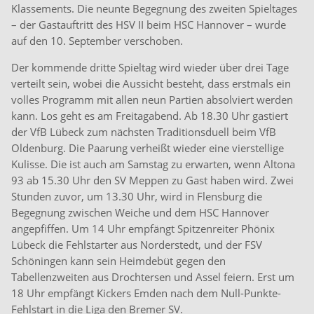
Klassements. Die neunte Begegnung des zweiten Spieltages
– der Gastauftritt des HSV II beim HSC Hannover – wurde
auf den 10. September verschoben.
Der kommende dritte Spieltag wird wieder über drei Tage
verteilt sein, wobei die Aussicht besteht, dass erstmals ein
volles Programm mit allen neun Partien absolviert werden
kann. Los geht es am Freitagabend. Ab 18.30 Uhr gastiert
der VfB Lübeck zum nächsten Traditionsduell beim VfB
Oldenburg. Die Paarung verheißt wieder eine vierstellige
Kulisse. Die ist auch am Samstag zu erwarten, wenn Altona
93 ab 15.30 Uhr den SV Meppen zu Gast haben wird. Zwei
Stunden zuvor, um 13.30 Uhr, wird in Flensburg die
Begegnung zwischen Weiche und dem HSC Hannover
angepfiffen. Um 14 Uhr empfängt Spitzenreiter Phönix
Lübeck die Fehlstarter aus Norderstedt, und der FSV
Schöningen kann sein Heimdebüt gegen den
Tabellenzweiten aus Drochtersen und Assel feiern. Erst um
18 Uhr empfängt Kickers Emden nach dem Null-Punkte-
Fehlstart in die Liga den Bremer SV.