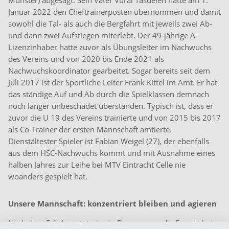
Münster) abgesagt. Sein Vater Vural Tasdelen hatte am 1.
Januar 2022 den Cheftrainerposten übernommen und damit
sowohl die Tal- als auch die Bergfahrt mit jeweils zwei Ab-
und dann zwei Aufstiegen miterlebt. Der 49-jährige A-
Lizenzinhaber hatte zuvor als Übungsleiter im Nachwuchs
des Vereins und von 2020 bis Ende 2021 als
Nachwuchskoordinator gearbeitet. Sogar bereits seit dem
Juli 2017 ist der Sportliche Leiter Frank Kittel im Amt. Er hat
das ständige Auf und Ab durch die Spielklassen demnach
noch länger unbeschadet überstanden. Typisch ist, dass er
zuvor die U 19 des Vereins trainierte und von 2015 bis 2017
als Co-Trainer der ersten Mannschaft amtierte.
Dienstältester Spieler ist Fabian Weigel (27), der ebenfalls
aus dem HSC-Nachwuchs kommt und mit Ausnahme eines
halben Jahres zur Leihe bei MTV Eintracht Celle nie
woanders gespielt hat.
Unsere Mannschaft: konzentriert bleiben und agieren
Nach dem 5:1-Auswärtssieg in Bremen war die Freude bei