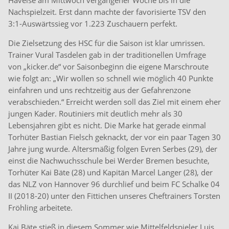
Havelse am Mittwoch vergangener Woche bis in die
Nachspielzeit. Erst dann machte der favorisierte TSV den
3:1-Auswärtssieg vor 1.223 Zuschauern perfekt.
Die Zielsetzung des HSC für die Saison ist klar umrissen.
Trainer Vural Tasdelen gab in der traditionellen Umfrage
von „kicker.de“ vor Saisonbeginn die eigene Marschroute
wie folgt an: „Wir wollen so schnell wie möglich 40 Punkte
einfahren und uns rechtzeitig aus der Gefahrenzone
verabschieden.“ Erreicht werden soll das Ziel mit einem eher
jungen Kader. Routiniers mit deutlich mehr als 30
Lebensjahren gibt es nicht. Die Marke hat gerade einmal
Torhüter Bastian Fielsch geknackt, der vor ein paar Tagen 30
Jahre jung wurde. Altersmäßig folgen Evren Serbes (29), der
einst die Nachwuchsschule bei Werder Bremen besuchte,
Torhüter Kai Bäte (28) und Kapitän Marcel Langer (28), der
das NLZ von Hannover 96 durchlief und beim FC Schalke 04
II (2018-20) unter den Fittichen unseres Cheftrainers Torsten
Fröhling arbeitete.
Kai Bäte stieß in diesem Sommer wie Mittelfeldspieler Luis