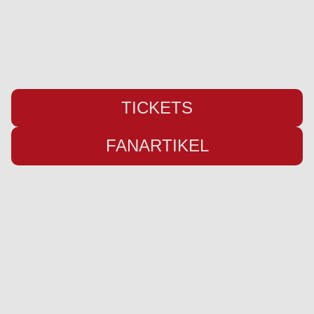
Fax: +49 (0) 461 78418
E-Mail:
info@weiche-liga.de
TICKETS
FANARTIKEL
Übersicht
Infos
Neuigkeiten
Impressum
Kader
Datenschutz
Saison 26/27
Kontakt
Stadion
Preise
Sponsor werden