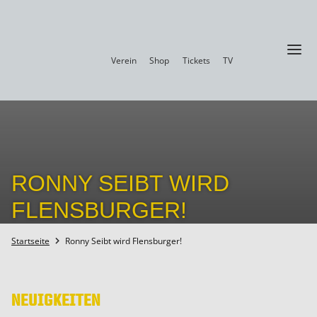
a
Verein
Shop
Tickets
TV
RONNY SEIBT WIRD
FLENSBURGER!
Startseite
Ronny Seibt wird Flensburger!

NEUIGKEITEN