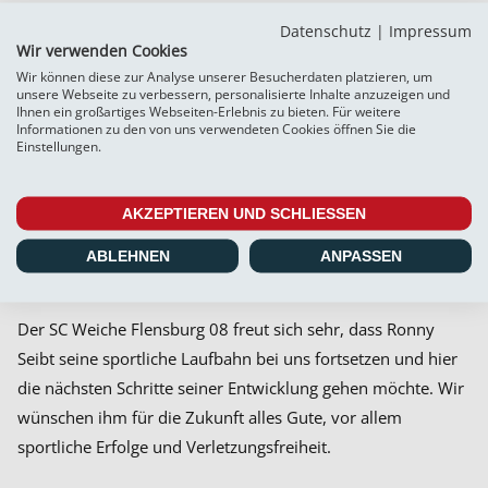
Norderstedt gegen Weiche das Tor der braun-weißen
Datenschutz
|
Impressum
Talente. Seine ersten Schritte auf dem Fußballplatz hatte
Wir verwenden Cookies
Ronny Seibt bei Concordia Hamburg unternommen, ehe er
Wir können diese zur Analyse unserer Besucherdaten platzieren, um
unsere Webseite zu verbessern, personalisierte Inhalte anzuzeigen und
2019 ins NLZ des FC St. Pauli wechselte. Dort schaffte er im
Ihnen ein großartiges Webseiten-Erlebnis zu bieten. Für weitere
Informationen zu den von uns verwendeten Cookies öffnen Sie die
Sommer 2024 den Sprung von der U 19 in die U 23. Nach
Einstellungen.
einer Saison in der Regionalliga-Mannschaft des Kiezklubs
schloss er sich im September 2025 dem Erst-Liga-Aufsteiger
AKZEPTIEREN UND SCHLIESSEN
HNK Vukovar 1991 an. Doch das Engagement in Kroatien
endete schon nach wenigen Wochen. Seitdem war der junge
ABLEHNEN
ANPASSEN
Torhüter auf Vereinssuche.
Der SC Weiche Flensburg 08 freut sich sehr, dass Ronny
Seibt seine sportliche Laufbahn bei uns fortsetzen und hier
die nächsten Schritte seiner Entwicklung gehen möchte. Wir
wünschen ihm für die Zukunft alles Gute, vor allem
sportliche Erfolge und Verletzungsfreiheit.