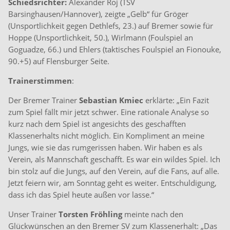
Schiedsrichter:
Alexander Roj (TSV
Barsinghausen/Hannover), zeigte „Gelb“ für Gröger
(Unsportlichkeit gegen Dethlefs, 23.) auf Bremer sowie für
Hoppe (Unsportlichkeit, 50.), Wirlmann (Foulspiel an
Goguadze, 66.) und Ehlers (taktisches Foulspiel an Fionouke,
90.+5) auf Flensburger Seite.
Trainerstimmen
:
Der Bremer Trainer
Sebastian Kmiec
erklärte: „Ein Fazit
zum Spiel fällt mir jetzt schwer. Eine rationale Analyse so
kurz nach dem Spiel ist angesichts des geschafften
Klassenerhalts nicht möglich. Ein Kompliment an meine
Jungs, wie sie das rumgerissen haben. Wir haben es als
Verein, als Mannschaft geschafft. Es war ein wildes Spiel. Ich
bin stolz auf die Jungs, auf den Verein, auf die Fans, auf alle.
Jetzt feiern wir, am Sonntag geht es weiter. Entschuldigung,
dass ich das Spiel heute außen vor lasse.“
Unser Trainer
Torsten Fröhling
meinte nach den
Glückwünschen an den Bremer SV zum Klassenerhalt: „Das