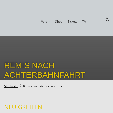
a
Verein
Shop
Tickets
TV
REMIS NACH
ACHTERBAHNFAHRT
Startseite
Remis nach Achterbahnfahrt

NEUIGKEITEN