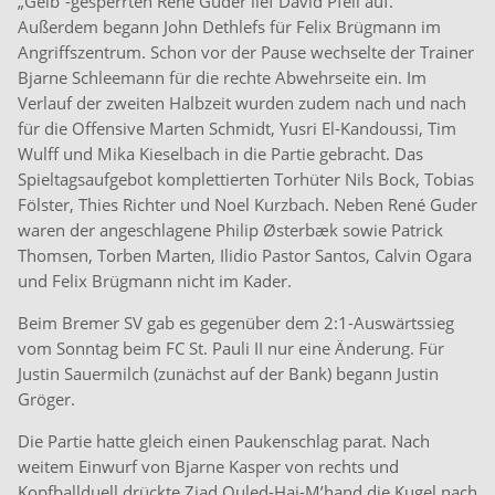
„Gelb“-gesperrten René Guder lief David Pfeil auf.
Außerdem begann John Dethlefs für Felix Brügmann im
Angriffszentrum. Schon vor der Pause wechselte der Trainer
Bjarne Schleemann für die rechte Abwehrseite ein. Im
Verlauf der zweiten Halbzeit wurden zudem nach und nach
für die Offensive Marten Schmidt, Yusri El-Kandoussi, Tim
Wulff und Mika Kieselbach in die Partie gebracht. Das
Spieltagsaufgebot komplettierten Torhüter Nils Bock, Tobias
Fölster, Thies Richter und Noel Kurzbach. Neben René Guder
waren der angeschlagene Philip Østerbæk sowie Patrick
Thomsen, Torben Marten, Ilidio Pastor Santos, Calvin Ogara
und Felix Brügmann nicht im Kader.
Beim Bremer SV gab es gegenüber dem 2:1-Auswärtssieg
vom Sonntag beim FC St. Pauli II nur eine Änderung. Für
Justin Sauermilch (zunächst auf der Bank) begann Justin
Gröger.
Die Partie hatte gleich einen Paukenschlag parat. Nach
weitem Einwurf von Bjarne Kasper von rechts und
Kopfballduell drückte Ziad Ouled-Haj-M’hand die Kugel nach