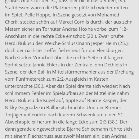
großes Glück für den SC, dass hier nicht das 0:3 fiel (18.).
Stattdessen waren die Platzherren plötzlich wieder mitten
im Spiel. Pelle Hoppe, in Szene gesetzt von Mohamed
Cherif, steckte schön auf Marcel Cornils durch, der aus zehn
Metern sicher an Torhüter Andrea Hoxha vorbei zum 1:2-
Anschluss in die rechte Ecke einschob (20.). Zwar prüfte
Herdi Bukusu den Weiche-Schlussmann Jesper Heim (25.),
doch der nächste Treffer fiel erneut für die Flensburger.
Nach starker Vorarbeit über die rechte Seite mit langem
Sprint setzte Jannic Ehlers in der Zentrale John Dethlefs in
Szene, der den Ball in Mittelstürmermanier aus der Drehung
vom Fünfmetereck zum 2:2-Ausgleich im Kasten
unterbrachte (30.). Aber das Spiel drehte sich wieder: Nach
schlimmem Fehler im Spielaufbau an der Mittellinie nahm
Herdi Bukusu die Kugel auf, tippte auf Bjarne Kasper, der
Nikky Goguadze in Ballbesitz brachte. Und der Bremer
Torjäger vollendete nach kurzem Schwenk um einen SC-
Abwehrspieler herum in die lange Ecke zum 2:3 (38.). Der
dann gerade eingewechselte Bjarne Schleemann führte sich
mit einem Flachschuss aus zwölf Metern ein, den Andrea