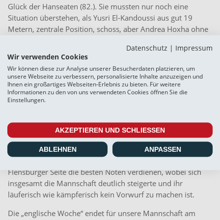
Glück der Hanseaten (82.). Sie mussten nur noch eine
Situation überstehen, als Yusri El-Kandoussi aus gut 19
Metern, zentrale Position, schoss, aber Andrea Hoxha ohne
Probleme parierte (84.). In der fünfminütigen Nachspielzeit
Datenschutz
|
Impressum
schaffte Weiche keine durchdachte Angriffsaktion mehr,
Wir verwenden Cookies
sodass nach Schlusspfiff die Gäste den Klassenerhalt feiern
Wir können diese zur Analyse unserer Besucherdaten platzieren, um
konnten.
unsere Webseite zu verbessern, personalisierte Inhalte anzuzeigen und
Ihnen ein großartiges Webseiten-Erlebnis zu bieten. Für weitere
Informationen zu den von uns verwendeten Cookies öffnen Sie die
Beim Bremer SV war Nikky Goguadze – beinahe wie
Einstellungen.
erwartet – der auffälligste Spieler. Wesentlichen Anteil am
Punktgewinn hatten zudem Justin Gröger als kopfballstarker
Abwehrspieler, der laufstarke Japaner Toshiaki Miyamoto
AKZEPTIEREN UND SCHLIESSEN
und Herdi Bukusu als ideale Ergänzung zu Nikky Goguadze.
Pelle Hoppe mit technisch feinen Aktionen und Dominic
ABLEHNEN
ANPASSEN
Hartmann als unermüdlicher Antreiber konnten sich auf
Flensburger Seite die besten Noten verdienen, wobei sich
insgesamt die Mannschaft deutlich steigerte und ihr
läuferisch wie kämpferisch kein Vorwurf zu machen ist.
Die „englische Woche“ endet für unsere Mannschaft am