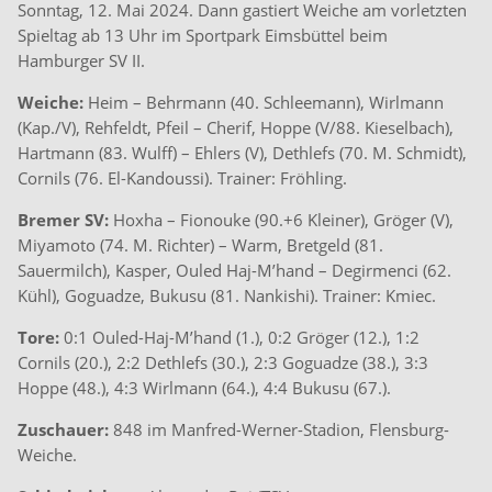
Sonntag, 12. Mai 2024. Dann gastiert Weiche am vorletzten
Spieltag ab 13 Uhr im Sportpark Eimsbüttel beim
Hamburger SV II.
Weiche:
Heim – Behrmann (40. Schleemann), Wirlmann
(Kap./V), Rehfeldt, Pfeil – Cherif, Hoppe (V/88. Kieselbach),
Hartmann (83. Wulff) – Ehlers (V), Dethlefs (70. M. Schmidt),
Cornils (76. El-Kandoussi). Trainer: Fröhling.
Bremer SV:
Hoxha – Fionouke (90.+6 Kleiner), Gröger (V),
Miyamoto (74. M. Richter) – Warm, Bretgeld (81.
Sauermilch), Kasper, Ouled Haj-M’hand – Degirmenci (62.
Kühl), Goguadze, Bukusu (81. Nankishi). Trainer: Kmiec.
Tore:
0:1 Ouled-Haj-M’hand (1.), 0:2 Gröger (12.), 1:2
Cornils (20.), 2:2 Dethlefs (30.), 2:3 Goguadze (38.), 3:3
Hoppe (48.), 4:3 Wirlmann (64.), 4:4 Bukusu (67.).
Zuschauer:
848 im Manfred-Werner-Stadion, Flensburg-
Weiche.