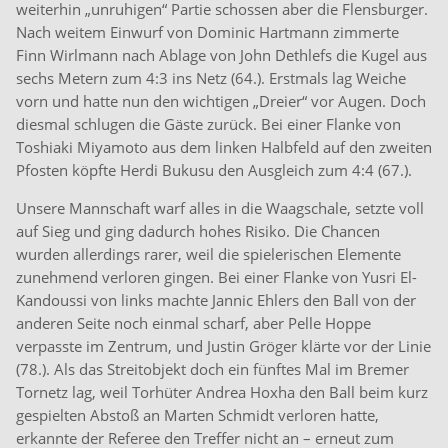
weiterhin „unruhigen“ Partie schossen aber die Flensburger.
Nach weitem Einwurf von Dominic Hartmann zimmerte
Finn Wirlmann nach Ablage von John Dethlefs die Kugel aus
sechs Metern zum 4:3 ins Netz (64.). Erstmals lag Weiche
vorn und hatte nun den wichtigen „Dreier“ vor Augen. Doch
diesmal schlugen die Gäste zurück. Bei einer Flanke von
Toshiaki Miyamoto aus dem linken Halbfeld auf den zweiten
Pfosten köpfte Herdi Bukusu den Ausgleich zum 4:4 (67.).
Unsere Mannschaft warf alles in die Waagschale, setzte voll
auf Sieg und ging dadurch hohes Risiko. Die Chancen
wurden allerdings rarer, weil die spielerischen Elemente
zunehmend verloren gingen. Bei einer Flanke von Yusri El-
Kandoussi von links machte Jannic Ehlers den Ball von der
anderen Seite noch einmal scharf, aber Pelle Hoppe
verpasste im Zentrum, und Justin Gröger klärte vor der Linie
(78.). Als das Streitobjekt doch ein fünftes Mal im Bremer
Tornetz lag, weil Torhüter Andrea Hoxha den Ball beim kurz
gespielten Abstoß an Marten Schmidt verloren hatte,
erkannte der Referee den Treffer nicht an – erneut zum