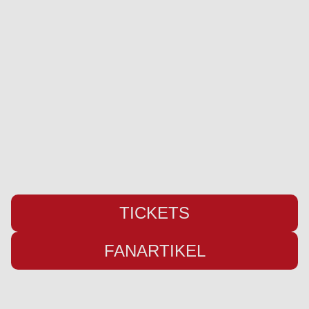
SC Weiche Flensburg 08 Liga GmbH & Co. KG
Pattburger Bogen 25
24955 Harrislee
Telefon:
+49 (0) 461 / 50 03 55 16
Fax: +49 (0) 461 78418
E-Mail:
info@weiche-liga.de
TICKETS
FANARTIKEL
Übersicht
Infos