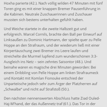
Hoxha parierte (42.). Nach völlig wilden 47 Minuten mit fünf
Toren ging es mit einer knappen Bremer Pausenführung in
die Kabinen. Neutrale Zuschauerinnen und Zuschauer
mussten sich bestens unterhalten gefühlt haben.
Und Weiche startete in die zweite Halbzeit gut und
erfolgreich. Marcel Cornils, brachte den Ball per Einwurf auf
Linksaußen zu Dominic Hartmann, der spielte quer zu Pelle
Hoppe an den Strafraum, und der wiederum ließ mit einer
Körpertäuschung zwei Bremer ins Leere laufen und
streichelte die Murmel lupfend zum wunderschönen 3:3-
Ausgleich ins Netz – sein zehntes Saisontor (48.). Und
beinahe wären es magische drei Minuten geworden: Bei
einem Dribbling von Pelle Hoppe am linken Strafraumeck
und Kontakt mit Komlan Fionouke entschied der
Unparteiische jedoch sehr zum Ärger der Platzherren auf
„Schwalbe“ und nicht auf Strafstoß (50.).
Den nächsten nennenswerten Abschluss hatte Ziad Ouled-
Haj-M’hand, der das Außennetz traf (61.). Das Tor in der