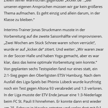
Zielen seiner Mannschaft gegenüber „kicker.de“: „Bei
unseren eigenen Ansprüchen müssen wir gar kein größeres
Thema aufmachen. Es geht einzig und allein darum, in der
Klasse zu bleiben.“
Interims-Trainer Jonas Struckmann musste in der
Vorbereitung auf die zweite Saisonhälfte viel improvisieren.
„Zwei Wochen am Stück Schnee waren schon verrückt“,
wurde er auf „kicker.de“ zitiert. Und weiter: „Wir waren zwar
in der Soccer-Halle und haben Yoga gemacht, aber es war
klar, dass das keine optimale Vorbereitung sein konnte.“
Von geplanten sechs Testspielen fand nur eines statt, ein
2:1-Sieg gegen den Oberligisten ETSV Hamburg. Nach dem
Ausfall des Liga-Spiels bei Phönix Lübeck wurde kurzfristig
noch ein Test gegen Altona 93 verabredet und 1:3 verloren.
In der Liga musste der ETV Ende Januar eine 1:3-Niederlage
beim FC St. Pauli II hinnehmen. Er konnte dann erst wieder
am 25. Februar in Havelse antreten und verlor dort mit 0:1.