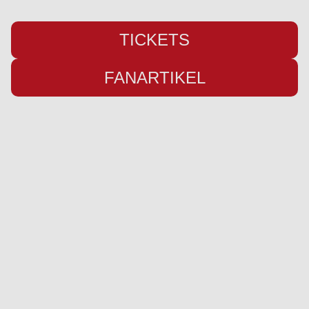
TICKETS
FANARTIKEL
Übersicht
Infos
Neuigkeiten
Impressum
Kader
Datenschutz
Saison 26/27
Kontakt
Stadion
Preise
Sponsor werden
Fanbetreuung
Ausrüster
Social Media