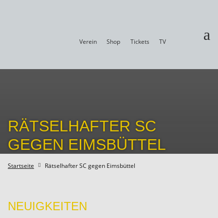
a
Verein
Shop
Tickets
TV
RÄTSELHAFTER SC
GEGEN EIMSBÜTTEL
Startseite
Rätselhafter SC gegen Eimsbüttel

NEUIGKEITEN