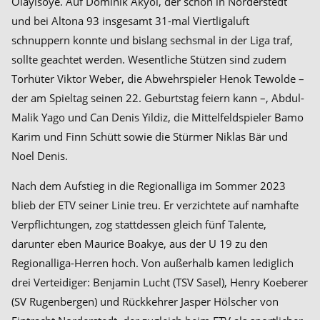
Olayisoye. Auf Dominik Akyol, der schon in Norderstedt
und bei Altona 93 insgesamt 31-mal Viertligaluft
schnuppern konnte und bislang sechsmal in der Liga traf,
sollte geachtet werden. Wesentliche Stützen sind zudem
Torhüter Viktor Weber, die Abwehrspieler Henok Tewolde –
der am Spieltag seinen 22. Geburtstag feiern kann –, Abdul-
Malik Yago und Can Denis Yildiz, die Mittelfeldspieler Bamo
Karim und Finn Schütt sowie die Stürmer Niklas Bär und
Noel Denis.
Nach dem Aufstieg in die Regionalliga im Sommer 2023
blieb der ETV seiner Linie treu. Er verzichtete auf namhafte
Verpflichtungen, zog stattdessen gleich fünf Talente,
darunter eben Maurice Boakye, aus der U 19 zu den
Regionalliga-Herren hoch. Von außerhalb kamen lediglich
drei Verteidiger: Benjamin Lucht (TSV Sasel), Henry Koeberer
(SV Rugenbergen) und Rückkehrer Jasper Hölscher von