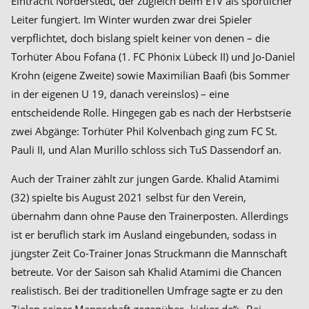
Eintracht Norderstedt, der zugleich beim ETV als sportlicher
Leiter fungiert. Im Winter wurden zwar drei Spieler
verpflichtet, doch bislang spielt keiner von denen – die
Torhüter Abou Fofana (1. FC Phönix Lübeck II) und Jo-Daniel
Krohn (eigene Zweite) sowie Maximilian Baafi (bis Sommer
in der eigenen U 19, danach vereinslos) – eine
entscheidende Rolle. Hingegen gab es nach der Herbstserie
zwei Abgänge: Torhüter Phil Kolvenbach ging zum FC St.
Pauli II, und Alan Murillo schloss sich TuS Dassendorf an.
Auch der Trainer zählt zur jungen Garde. Khalid Atamimi
(32) spielte bis August 2021 selbst für den Verein,
übernahm dann ohne Pause den Trainerposten. Allerdings
ist er beruflich stark im Ausland eingebunden, sodass in
jüngster Zeit Co-Trainer Jonas Struckmann die Mannschaft
betreute. Vor der Saison sah Khalid Atamimi die Chancen
realistisch. Bei der traditionellen Umfrage sagte er zu den