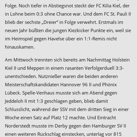
Folge. Noch tiefer in Abstiegsnot steckt der FC Kilia Kiel, der
in Lohne beim 0:3 ohne Chance war. Und dem FC St. Pauli II
blieb der sechste „Dreier“ in Folge verwehrt. Erstmals im
neuen Jahr büßten die jungen Kiezkicker Punkte ein, weil sie
im Heimspiel gegen Havelse über ein 1:1-Remis nicht
hinauskamen.
Am Mittwoch trennten sich bereits am Nachmittag Holstein
Kiel II und Meppen in einem rasanten Verfolgerduell 3:3-
unentschieden. Nutznießer waren die beiden anderen
Meisterschaftskandidaten Hannover 96 II und Phönix
Lübeck. Spelle-Venhaus musste sich am Abend gegen
Jeddeloh II mit 1:3 geschlagen geben, blieb damit
Schlusslicht, während der SSV mit dem dritten Sieg in einer
Woche einen Satz auf Platz 12 machte. Und Eintracht
Norderstedt musste im Derby gegen den Hamburger SV II
einen weiteren Rückschlag einstecken, unterlag vor 815