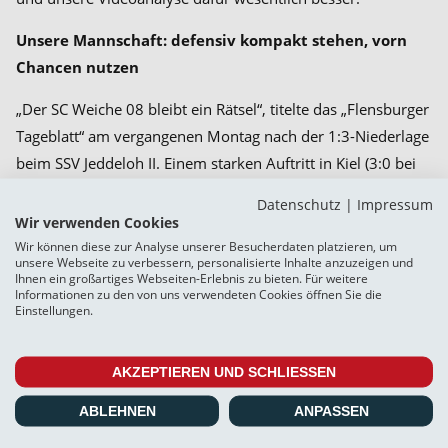
Unsere Mannschaft: defensiv kompakt stehen, vorn
Chancen nutzen
„Der SC Weiche 08 bleibt ein Rätsel“, titelte das „Flensburger
Tageblatt“ am vergangenen Montag nach der 1:3-Niederlage
beim SSV Jeddeloh II. Einem starken Auftritt in Kiel (3:0 bei
Holstein II) folgte das ernüchternde 0:2 in Oldenburg. Und
Datenschutz
|
Impressum
nach dem bravourösen 1:1-Remis in Hannover enttäuschte
Wir verwenden Cookies
die Mannschaft im Ammerland, wo sie es nicht schaffte, in
Wir können diese zur Analyse unserer Besucherdaten platzieren, um
unsere Webseite zu verbessern, personalisierte Inhalte anzuzeigen und
wichtigen Phasen des Spiels die Weichen zu ihrem Gunsten
Ihnen ein großartiges Webseiten-Erlebnis zu bieten. Für weitere
Informationen zu den von uns verwendeten Cookies öffnen Sie die
zu stellen. Sowohl nach dem 1:1-Ausgleich als auch mit der
Einstellungen.
Elfmeterchance zum 2:2-Ausgleich bestand die Gelegenheit,
das Spiel in gewünschte Bahnen zu lenken. Trainer Torsten
AKZEPTIEREN UND SCHLIESSEN
Fröhling verwies schon im Vorfeld auf den Faktor „Druck“.
Bei Holsteins U 23 oder in Hannover bestand offenbar
ABLEHNEN
ANPASSEN
weniger das Gefühl, dort etwas verlieren zu können. Wird