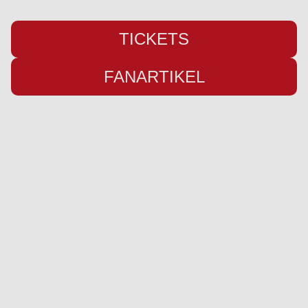
TICKETS
FANARTIKEL
Übersicht
Infos
Neuigkeiten
Impressum
Kader
Datenschutz
Saison 26/27
Kontakt
Stadion
Preise
Sponsor werden
Fanbetreuung
Ausrüster
Social Media