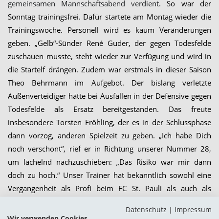
gemeinsamen Mannschaftsabend verdient
. So war der
Sonntag trainingsfrei. Dafür startete am Montag wieder die
Trainingswoche. Personell wird es kaum Veränderungen
geben. „Gelb“-Sünder René Guder, der gegen Todesfelde
zuschauen musste, steht wieder zur Verfügung und wird in
die Startelf drängen. Zudem war erstmals in dieser Saison
Theo Behrmann im Aufgebot. Der bislang verletzte
Außenverteidiger hätte bei Ausfällen in der Defensive gegen
Todesfelde als Ersatz bereitgestanden. Das freute
insbesondere Torsten Fröhling, der es in der Schlussphase
dann vorzog, anderen Spielzeit zu geben. „Ich habe Dich
noch verschont“, rief er in Richtung unserer Nummer 28,
um lächelnd nachzuschieben: „Das Risiko war mir dann
doch zu hoch.“ Unser Trainer hat bekanntlich sowohl eine
Vergangenheit als Profi beim FC St. Pauli als auch als
Verantwortlicher auf der Anlage in Norderstedt.
Datenschutz
|
Impressum
Wir verwenden Cookies