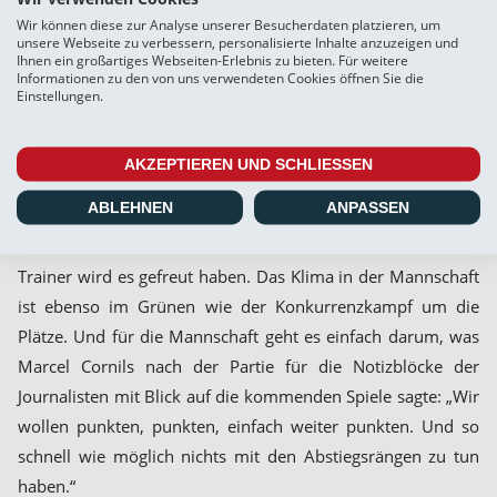
Theo Behrmann bekam demnach nicht seine ersten
Wir können diese zur Analyse unserer Besucherdaten platzieren, um
Saisonminuten. Aber die am vergangenen Samstag
unsere Webseite zu verbessern, personalisierte Inhalte anzuzeigen und
Ihnen ein großartiges Webseiten-Erlebnis zu bieten. Für weitere
eingewechselten Spieler waren allesamt sofort voll im
Informationen zu den von uns verwendeten Cookies öffnen Sie die
Einstellungen.
Geschehen. Der letzte Treffer – eingeleitet von Noel
Kurzbach, über Joshua Nwokoma und abgeschlossen von
Alexander Laukart – ging komplett auf deren Konto und
AKZEPTIEREN UND SCHLIESSEN
zeigte deutlich, dass Weiche nicht nur eine starke erste Elf
ABLEHNEN
ANPASSEN
hat. Die Drei – und ebenso Juri Schlingmann und Paul
Thieler – konnten für noch mehr Einsatzzeit werben. Den
Trainer wird es gefreut haben. Das Klima in der Mannschaft
ist ebenso im Grünen wie der Konkurrenzkampf um die
Plätze. Und für die Mannschaft geht es einfach darum, was
Marcel Cornils nach der Partie für die Notizblöcke der
Journalisten mit Blick auf die kommenden Spiele sagte: „Wir
wollen punkten, punkten, einfach weiter punkten. Und so
schnell wie möglich nichts mit den Abstiegsrängen zu tun
haben.“