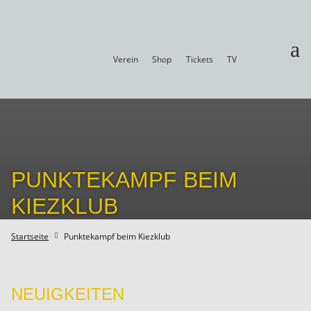
a
Verein
Shop
Tickets
TV
PUNKTEKAMPF BEIM
KIEZKLUB
Startseite
Punktekampf beim Kiezklub

NEUIGKEITEN