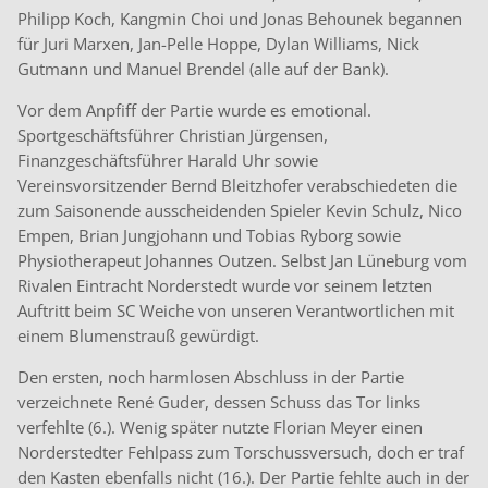
Philipp Koch, Kangmin Choi und Jonas Behounek begannen
für Juri Marxen, Jan-Pelle Hoppe, Dylan Williams, Nick
Gutmann und Manuel Brendel (alle auf der Bank).
Vor dem Anpfiff der Partie wurde es emotional.
Sportgeschäftsführer Christian Jürgensen,
Finanzgeschäftsführer Harald Uhr sowie
Vereinsvorsitzender Bernd Bleitzhofer verabschiedeten die
zum Saisonende ausscheidenden Spieler Kevin Schulz, Nico
Empen, Brian Jungjohann und Tobias Ryborg sowie
Physiotherapeut Johannes Outzen. Selbst Jan Lüneburg vom
Rivalen Eintracht Norderstedt wurde vor seinem letzten
Auftritt beim SC Weiche von unseren Verantwortlichen mit
einem Blumenstrauß gewürdigt.
Den ersten, noch harmlosen Abschluss in der Partie
verzeichnete René Guder, dessen Schuss das Tor links
verfehlte (6.). Wenig später nutzte Florian Meyer einen
Norderstedter Fehlpass zum Torschussversuch, doch er traf
den Kasten ebenfalls nicht (16.). Der Partie fehlte auch in der