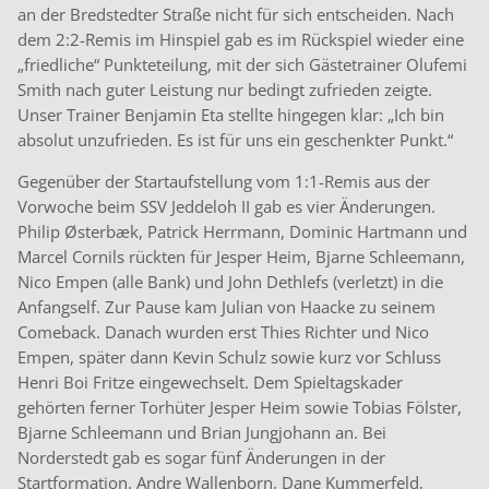
an der Bredstedter Straße nicht für sich entscheiden. Nach
dem 2:2-Remis im Hinspiel gab es im Rückspiel wieder eine
„friedliche“ Punkteteilung, mit der sich Gästetrainer Olufemi
Smith nach guter Leistung nur bedingt zufrieden zeigte.
Unser Trainer Benjamin Eta stellte hingegen klar: „Ich bin
absolut unzufrieden. Es ist für uns ein geschenkter Punkt.“
Gegenüber der Startaufstellung vom 1:1-Remis aus der
Vorwoche beim SSV Jeddeloh II gab es vier Änderungen.
Philip Østerbæk, Patrick Herrmann, Dominic Hartmann und
Marcel Cornils rückten für Jesper Heim, Bjarne Schleemann,
Nico Empen (alle Bank) und John Dethlefs (verletzt) in die
Anfangself. Zur Pause kam Julian von Haacke zu seinem
Comeback. Danach wurden erst Thies Richter und Nico
Empen, später dann Kevin Schulz sowie kurz vor Schluss
Henri Boi Fritze eingewechselt. Dem Spieltagskader
gehörten ferner Torhüter Jesper Heim sowie Tobias Fölster,
Bjarne Schleemann und Brian Jungjohann an. Bei
Norderstedt gab es sogar fünf Änderungen in der
Startformation. Andre Wallenborn, Dane Kummerfeld,