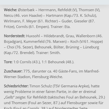
noch: Wolfgang-Meyer-Sportanlage – wird um 14 Uhr sein.
Weiche:
Østerbæk – Herrmann, Rehfeldt (V), Thomsen (V),
Neicu (46. von Haacke) – Hartmann (Kap./73. K. Schulz),
Wirlmann, F. Meyer (61. Richter) – Guder, Gieseler (87.
Fritze), Cornils (61. Empen). Trainer: Eta.
Norderstedt:
Huxsohl – Hildebrandt, Grau, Wallenborn (46.
Bojadgian), Kummerfeld (76. Marxen) – Koch (V/61. Hoppe)
– Choi (76. Sezer), Behounek, Bölter, Brüning – Lüneburg
(Kap./72. Brendel). Trainer: Smith.
Tore:
1:0 Cornils (43.), 1:1 Behounek (48.).
Zuschauer:
775, darunter ca. 40 Gäste-Fans, im Manfred-
Werner-Stadion, Flensburg-Weiche.
Schiedsrichter:
Timon Schulz (TSV Germania Arpke), hatte
wenig Probleme in einer fairen Partie, in der er dreimal
„Gelb“ zeigte: für Rehfeldt (taktisches Foul an Behounek, 29.)
und Thomsen (Foul an Sezer, 87.) auf Flensburger sowie für
Koch (Foul an Cornils, 38.) auf Norderstedter Seite.