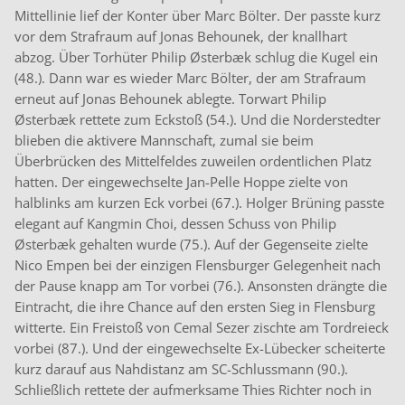
Mittellinie lief der Konter über Marc Bölter. Der passte kurz
vor dem Strafraum auf Jonas Behounek, der knallhart
abzog. Über Torhüter Philip Østerbæk schlug die Kugel ein
(48.). Dann war es wieder Marc Bölter, der am Strafraum
erneut auf Jonas Behounek ablegte. Torwart Philip
Østerbæk rettete zum Eckstoß (54.). Und die Norderstedter
blieben die aktivere Mannschaft, zumal sie beim
Überbrücken des Mittelfeldes zuweilen ordentlichen Platz
hatten. Der eingewechselte Jan-Pelle Hoppe zielte von
halblinks am kurzen Eck vorbei (67.). Holger Brüning passte
elegant auf Kangmin Choi, dessen Schuss von Philip
Østerbæk gehalten wurde (75.). Auf der Gegenseite zielte
Nico Empen bei der einzigen Flensburger Gelegenheit nach
der Pause knapp am Tor vorbei (76.). Ansonsten drängte die
Eintracht, die ihre Chance auf den ersten Sieg in Flensburg
witterte. Ein Freistoß von Cemal Sezer zischte am Tordreieck
vorbei (87.). Und der eingewechselte Ex-Lübecker scheiterte
kurz darauf aus Nahdistanz am SC-Schlussmann (90.).
Schließlich rettete der aufmerksame Thies Richter noch in