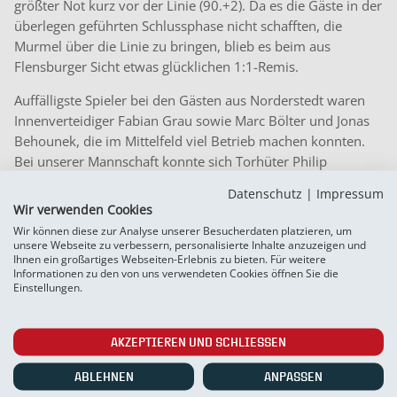
größter Not kurz vor der Linie (90.+2). Da es die Gäste in der
überlegen geführten Schlussphase nicht schafften, die
Murmel über die Linie zu bringen, blieb es beim aus
Flensburger Sicht etwas glücklichen 1:1-Remis.
Auffälligste Spieler bei den Gästen aus Norderstedt waren
Innenverteidiger Fabian Grau sowie Marc Bölter und Jonas
Behounek, die im Mittelfeld viel Betrieb machen konnten.
Bei unserer Mannschaft konnte sich Torhüter Philip
Østerbæk die beste Note verdienen. Neben dem bewährten
Datenschutz
|
Impressum
Innenverteidiger-Duo mit Patrick Thomsen und Torben
Wir verwenden Cookies
Rehfeldt konnte auch der eingewechselte Thies Richter
Wir können diese zur Analyse unserer Besucherdaten platzieren, um
Pluspunkte sammeln.
unsere Webseite zu verbessern, personalisierte Inhalte anzuzeigen und
Ihnen ein großartiges Webseiten-Erlebnis zu bieten. Für weitere
Informationen zu den von uns verwendeten Cookies öffnen Sie die
Mit dem 38. Spieltag wird die Saison 2022/23 in der
Einstellungen.
Regionalliga Nord abgeschlossen. Am kommenden Samstag,
27. Mai, reist dazu unsere Mannschaft zum Hamburger SV II,
der den Titelgewinn mit seinem zweiten Matchball und
AKZEPTIEREN UND SCHLIESSEN
einem Sieg gegen Weiche perfekt machen könnte. Anpfiff
ABLEHNEN
ANPASSEN
beim Spitzenreiter im Sportpark Eimsbüttel – bis vor kurzem