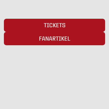
TICKETS
FANARTIKEL
Übersicht
Infos
Neuigkeiten
Impressum
Kader
Datenschutz
Saison 25/26
Kontakt
Stadion
Preise
Sponsor werden
Fanbetreuung