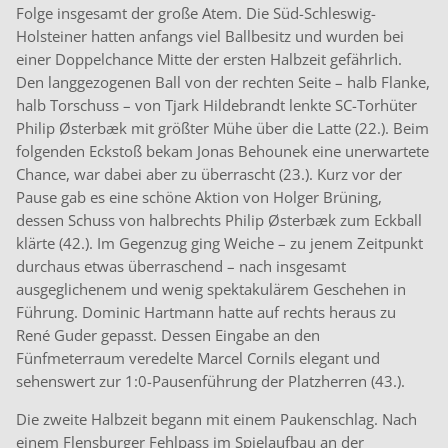
Folge insgesamt der große Atem. Die Süd-Schleswig-
Holsteiner hatten anfangs viel Ballbesitz und wurden bei
einer Doppelchance Mitte der ersten Halbzeit gefährlich.
Den langgezogenen Ball von der rechten Seite – halb Flanke,
halb Torschuss – von Tjark Hildebrandt lenkte SC-Torhüter
Philip Østerbæk mit größter Mühe über die Latte (22.). Beim
folgenden Eckstoß bekam Jonas Behounek eine unerwartete
Chance, war dabei aber zu überrascht (23.). Kurz vor der
Pause gab es eine schöne Aktion von Holger Brüning,
dessen Schuss von halbrechts Philip Østerbæk zum Eckball
klärte (42.). Im Gegenzug ging Weiche – zu jenem Zeitpunkt
durchaus etwas überraschend – nach insgesamt
ausgeglichenem und wenig spektakulärem Geschehen in
Führung. Dominic Hartmann hatte auf rechts heraus zu
René Guder gepasst. Dessen Eingabe an den
Fünfmeterraum veredelte Marcel Cornils elegant und
sehenswert zur 1:0-Pausenführung der Platzherren (43.).
Die zweite Halbzeit begann mit einem Paukenschlag. Nach
einem Flensburger Fehlpass im Spielaufbau an der