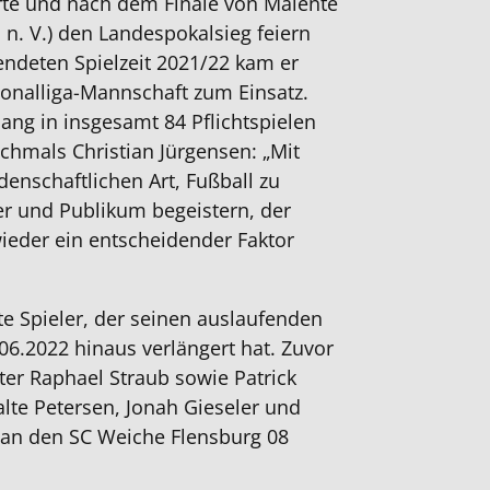
rte und nach dem Finale von Malente
 n. V.) den Landespokalsieg feiern
endeten Spielzeit 2021/22 kam er
onalliga-Mannschaft zum Einsatz.
slang in insgesamt 84 Pflichtspielen
ochmals Christian Jürgensen: „Mit
idenschaftlichen Art, Fußball zu
ler und Publikum begeistern, der
ieder ein entscheidender Faktor
e Spieler, der seinen auslaufenden
06.2022 hinaus verlängert hat. Zuvor
ter Raphael Straub sowie Patrick
lte Petersen, Jonah Gieseler und
 an den SC Weiche Flensburg 08