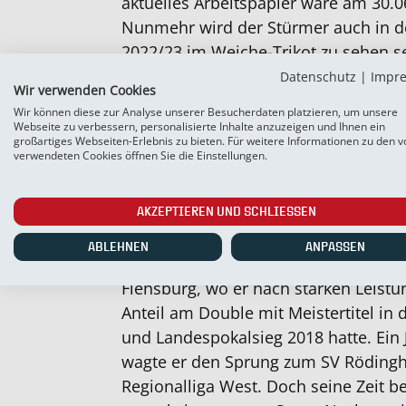
aktuelles Arbeitspapier wäre am 30.0
Nunmehr wird der Stürmer auch in 
2022/23 im Weiche-Trikot zu sehen s
Sport, Christian Jürgensen, erklärt: „
Datenschutz
|
Impr
Wir verwenden Cookies
Jahr hinter sich. Doch wir hoffen, das
Wir können diese zur Analyse unserer Besucherdaten platzieren, um unsere
schwierigen Saison wieder zu alter St
Webseite zu verbessern, personalisierte Inhalte anzuzeigen und Ihnen ein
großartiges Webseiten-Erlebnis zu bieten. Für weitere Informationen zu den v
verwendeten Cookies öffnen Sie die Einstellungen.
Nico Empen hatte nach Anfängen in s
Husum zunächst im Nachwuchs von H
AKZEPTIEREN UND SCHLIESSEN
beim FC St. Pauli das Fußballspielen 
wechselte der 26-Jährige, der bei den
ABLEHNEN
ANPASSEN
Einsätzen in der 2. Liga gekommen w
Flensburg, wo er nach starken Leis
Anteil am Double mit Meistertitel in 
und Landespokalsieg 2018 hatte. Ein J
wagte er den Sprung zum SV Rödingh
Regionalliga West. Doch seine Zeit b