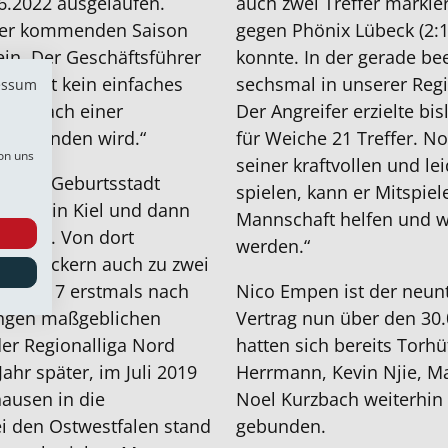
6.2022 ausgelaufen.
auch zwei Treffer markie
der kommenden Saison
gegen Phönix Lübeck (2:1
ein. Der Geschäftsführer
konnte. In der gerade be
Nico hat kein einfaches
sechsmal in unserer Regi
essum
s er nach einer
Der Angreifer erzielte bi
ärke finden wird.“
für Weiche 21 Treffer. N
on uns
seiner kraftvollen und le
einer Geburtsstadt
spielen, kann er Mitspie
olstein Kiel und dann
Mannschaft helfen und w
erlernt. Von dort
werden.“
 Kiezkickern auch zu zwei
ar, 2017 erstmals nach
Nico Empen ist der neunt
tungen maßgeblichen
Vertrag nun über den 30.
der Regionalliga Nord
hatten sich bereits Torhü
ahr später, im Juli 2019
Herrmann, Kevin Njie, Ma
ausen in die
Noel Kurzbach weiterhin
ei den Ostwestfalen stand
gebunden.