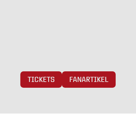
Pattburger Bogen 25
24955 Harrislee
Telefon:
+49 (0) 461 / 50 03 55 16
Fax: +49 (0) 461 78418
E-Mail:
info@weiche-liga.de
TICKETS
FANARTIKEL