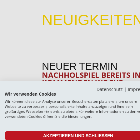
NEUIGKEITE
NEUER TERMIN
NACHHOLSPIEL BEREITS I
KOMMENDEN WOCHE
Datenschutz
|
Impr
Wir verwenden Cookies
Wir können diese zur Analyse unserer Besucherdaten platzieren, um unsere
8. November 2023
Webseite zu verbessern, personalisierte Inhalte anzuzeigen und Ihnen ein
großartiges Webseiten-Erlebnis zu bieten. Für weitere Informationen zu den v
Das am vergangenen Sonntag ausgefa
verwendeten Cookies öffnen Sie die Einstellungen.
Spelle-Venhaus ist neu angesetzt wo
AKZEPTIEREN UND SCHLIESSEN
Bereits am kommenden Mittwoch, 15