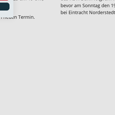
e.
bevor am Sonntag den 19
bei Eintracht Norderstedt
en neuen Termin.