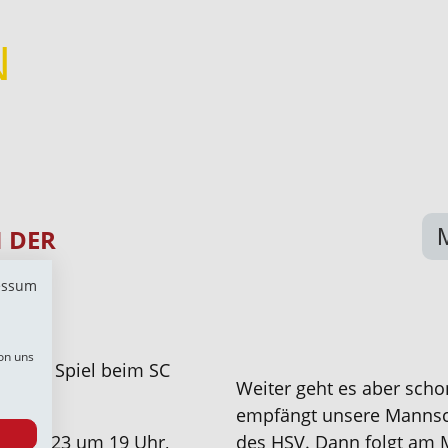
N
N DER
essum
on uns
llene Spiel beim SC
Weiter geht es aber sch
rden.
empfängt unsere Mannsch
.11.2023 um 19 Uhr,
des HSV. Dann folgt am M