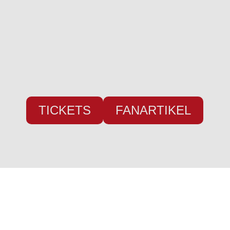
24955 Harrislee
Telefon:
+49 (0) 461 / 50 03 55 16
Fax: +49 (0) 461 78418
E-Mail:
info@weiche-liga.de
TICKETS
FANARTIKEL