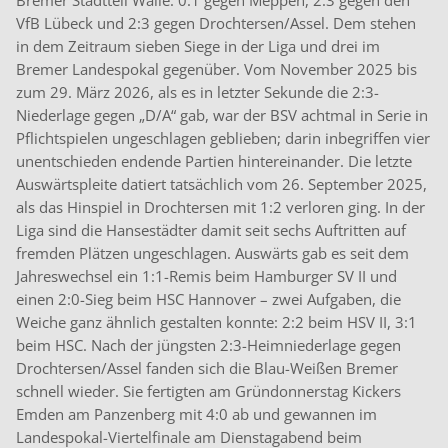
Bremer Stadtteil Walle: 0:1 gegen Meppen, 2:3 gegen den
VfB Lübeck und 2:3 gegen Drochtersen/Assel. Dem stehen
in dem Zeitraum sieben Siege in der Liga und drei im
Bremer Landespokal gegenüber. Vom November 2025 bis
zum 29. März 2026, als es in letzter Sekunde die 2:3-
Niederlage gegen „D/A“ gab, war der BSV achtmal in Serie in
Pflichtspielen ungeschlagen geblieben; darin inbegriffen vier
unentschieden endende Partien hintereinander. Die letzte
Auswärtspleite datiert tatsächlich vom 26. September 2025,
als das Hinspiel in Drochtersen mit 1:2 verloren ging. In der
Liga sind die Hansestädter damit seit sechs Auftritten auf
fremden Plätzen ungeschlagen. Auswärts gab es seit dem
Jahreswechsel ein 1:1-Remis beim Hamburger SV II und
einen 2:0-Sieg beim HSC Hannover – zwei Aufgaben, die
Weiche ganz ähnlich gestalten konnte: 2:2 beim HSV II, 3:1
beim HSC. Nach der jüngsten 2:3-Heimniederlage gegen
Drochtersen/Assel fanden sich die Blau-Weißen Bremer
schnell wieder. Sie fertigten am Gründonnerstag Kickers
Emden am Panzenberg mit 4:0 ab und gewannen im
Landespokal-Viertelfinale am Dienstagabend beim