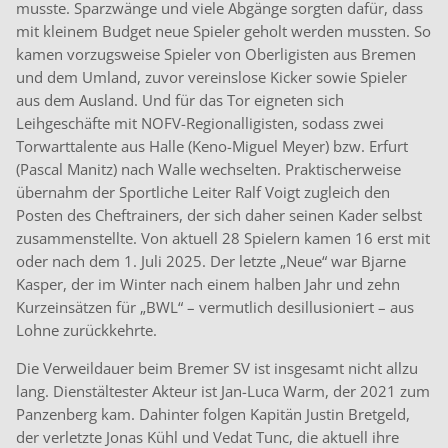
musste. Sparzwänge und viele Abgänge sorgten dafür, dass
mit kleinem Budget neue Spieler geholt werden mussten. So
kamen vorzugsweise Spieler von Oberligisten aus Bremen
und dem Umland, zuvor vereinslose Kicker sowie Spieler
aus dem Ausland. Und für das Tor eigneten sich
Leihgeschäfte mit NOFV-Regionalligisten, sodass zwei
Torwarttalente aus Halle (Keno-Miguel Meyer) bzw. Erfurt
(Pascal Manitz) nach Walle wechselten. Praktischerweise
übernahm der Sportliche Leiter Ralf Voigt zugleich den
Posten des Cheftrainers, der sich daher seinen Kader selbst
zusammenstellte. Von aktuell 28 Spielern kamen 16 erst mit
oder nach dem 1. Juli 2025. Der letzte „Neue“ war Bjarne
Kasper, der im Winter nach einem halben Jahr und zehn
Kurzeinsätzen für „BWL“ – vermutlich desillusioniert – aus
Lohne zurückkehrte.
Die Verweildauer beim Bremer SV ist insgesamt nicht allzu
lang. Dienstältester Akteur ist Jan-Luca Warm, der 2021 zum
Panzenberg kam. Dahinter folgen Kapitän Justin Bretgeld,
der verletzte Jonas Kühl und Vedat Tunc, die aktuell ihre