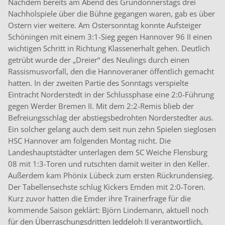
Nachdem bereits am Abend des Gründonnerstags drei
Nachholspiele über die Bühne gegangen waren, gab es über
Ostern vier weitere. Am Ostersonntag konnte Aufsteiger
Schöningen mit einem 3:1-Sieg gegen Hannover 96 II einen
wichtigen Schritt in Richtung Klassenerhalt gehen. Deutlich
getrübt wurde der „Dreier“ des Neulings durch einen
Rassismusvorfall, den die Hannoveraner öffentlich gemacht
hatten. In der zweiten Partie des Sonntags verspielte
Eintracht Norderstedt in der Schlussphase eine 2:0-Führung
gegen Werder Bremen II. Mit dem 2:2-Remis blieb der
Befreiungsschlag der abstiegsbedrohten Norderstedter aus.
Ein solcher gelang auch dem seit nun zehn Spielen sieglosen
HSC Hannover am folgenden Montag nicht. Die
Landeshauptstädter unterlagen dem SC Weiche Flensburg
08 mit 1:3-Toren und rutschten damit weiter in den Keller.
Außerdem kam Phönix Lübeck zum ersten Rückrundensieg.
Der Tabellensechste schlug Kickers Emden mit 2:0-Toren.
Kurz zuvor hatten die Emder ihre Trainerfrage für die
kommende Saison geklärt: Björn Lindemann, aktuell noch
für den Überraschungsdritten Jeddeloh II verantwortlich,