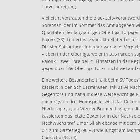
Torvorbereitung.
Vielleicht vertrauten die Blau-Gelb-Verantwort
Sörensen, der im Sommer das Amt abgeben wir
Qualitäten der langjährigen Oberliga-Torjäger
Pajonk (33). Liebert ist zwar aktuell der beste
Die vier Saisontore sind aber wenig im Vergle
– eben in der Oberliga, wo er in 306 Partien s
Pajonk – zwei Tore bei 21 Einsätzen in der Reg
gegenüber 166 Oberliga-Toren nicht viel ander
Eine weitere Besonderheit fällt beim SV Todes
kassiert in den Schlussminuten, inklusive Nac
Gegentore und hat auf diese Weise wichtige P
die jüngsten drei Heimspiele, wird das Dilemma
Niederlage gegen Werder Bremen II gingen die
kassierten das letzte Gegentor in der Nachspiel
Nachwuchs traf Omar Sillah ebenso mit dem S
0:1 zum Gästesieg (90.+5) wie jüngst am Mont
Camacho (90.+4).