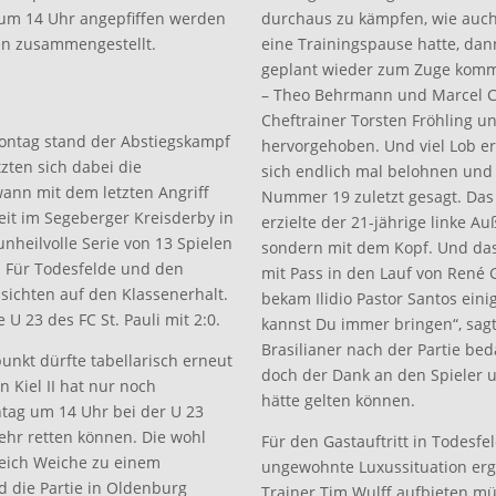
g um 14 Uhr angepfiffen werden
durchaus zu kämpfen, wie auch
ten zusammengestellt.
eine Trainingspause hatte, dan
geplant wieder zum Zuge kom
– Theo Behrmann und Marcel Co
Cheftrainer Torsten Fröhling un
montag stand der Abstiegskampf
hervorgehoben. Und viel Lob erh
zten sich dabei die
sich endlich mal belohnen und 
wann mit dem letzten Angriff
Nummer 19 zuletzt gesagt. Das 
eit im Segeberger Kreisderby in
erzielte der 21-jährige linke A
nheilvolle Serie von 13 Spielen
sondern mit dem Kopf. Und das 
. Für Todesfelde und den
mit Pass in den Lauf von René 
sichten auf den Klassenerhalt.
bekam Ilidio Pastor Santos ein
 U 23 des FC St. Pauli mit 2:0.
kannst Du immer bringen“, sagte
Brasilianer nach der Partie bed
punkt dürfte tabellarisch erneut
doch der Dank an den Spieler 
n Kiel II hat nur noch
hätte gelten können.
ntag um 14 Uhr bei der U 23
mehr retten können. Die wohl
Für den Gastauftritt in Todesfe
gleich Weiche zu einem
ungewohnte Luxussituation erge
d die Partie in Oldenburg
Trainer Tim Wulff aufbieten mü