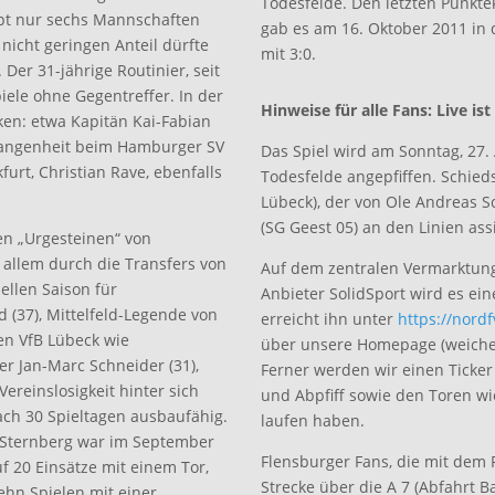
Todesfelde. Den letzten Punkt
upt nur sechs Mannschaften
gab es am 16. Oktober 2011 in
nicht geringen Anteil dürfte
mit 3:0.
er 31-jährige Routinier, seit
piele ohne Gegentreffer. In der
Hinweise für alle Fans: Live i
en: etwa Kapitän Kai-Fabian
rgangenheit beim Hamburger SV
Das Spiel wird am Sonntag, 27.
furt, Christian Rave, ebenfalls
Todesfelde angepfiffen. Schiedsr
Lübeck), der von Ole Andreas S
(SG Geest 05) an den Linien assi
hen „Urgesteinen“ von
r allem durch die Transfers von
Auf dem zentralen Vermarktung
uellen Saison für
Anbieter SolidSport wird es ei
 (37), Mittelfeld-Legende von
erreicht ihn unter
https://nordf
en VfB Lübeck wie
über unsere Homepage (weiche-l
r Jan-Marc Schneider (31),
Ferner werden wir einen Ticker 
Vereinslosigkeit hinter sich
und Abpfiff sowie den Toren w
ach 30 Spieltagen ausbaufähig.
laufen haben.
r. Sternberg war im September
Flensburger Fans, die mit dem 
f 20 Einsätze mit einem Tor,
Strecke über die A 7 (Abfahrt 
ehn Spielen mit einer