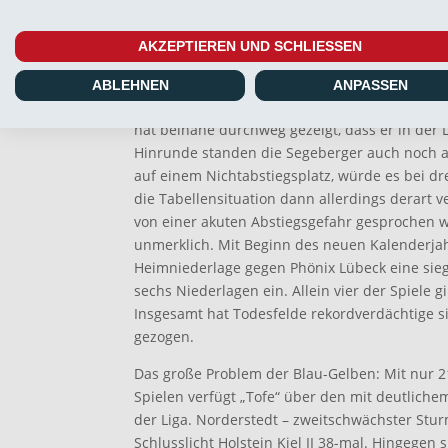
Zum Gegner: tief im Abstiegsschlamassel
AKZEPTIEREN UND SCHLIESSEN
Der SV Todesfelde spielt aktuell seine erste Re
momentan sieht es als Tabellensiebzehnter so 
ABLEHNEN
ANPASSEN
wieder in die Oberliga Schleswig-Holstein zur
hat beinahe durchweg gezeigt, dass er in der 
Hinrunde standen die Segeberger auch noch a
auf einem Nichtabstiegsplatz, würde es bei dr
die Tabellensituation dann allerdings derart 
von einer akuten Abstiegsgefahr gesprochen 
unmerklich. Mit Beginn des neuen Kalenderjahr
Heimniederlage gegen Phönix Lübeck eine siegl
sechs Niederlagen ein. Allein vier der Spiele g
Insgesamt hat Todesfelde rekordverdächtige s
gezogen.
Das große Problem der Blau-Gelben: Mit nur 2
Spielen verfügt „Tofe“ über den mit deutlich
der Liga. Norderstedt – zweitschwächster Stur
Schlusslicht Holstein Kiel II 38-mal. Hingegen 