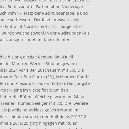
tive Serie von drei Partien ohne Niederlage
uch vom 17. Platz der Rückrundentabelle und
abelle verbessern. Der letzte Auswärtssieg
 Eintracht Norderstedt (2:1) – lange ist es
eg würde Weiche sowohl in der Rückrunden- als
eweils ausgerechnet am Kontrahenten
das bislang einzige Regionalliga-Duell
he. Im Manfred-Werner-Stadion gewann
ber 2024 vor 1.044 Zuschauern mit 5:0. Die
tmann (31.), Ben Opoku (35.), Mohamed Cherif
, 86.) und Alexander Laukart (90.+3). Das jüngste
rtpark ging im Viertelfinale um den
3 über die Bühne. Weiche gewann am 24. Juli
Trainer Thomas Seeliger mit 2:0. Drei weitere
als jeweils höherklassige Vertretung: im
eterschießen sowie in den Halbfinals 2017/18
lbfinale 2019/20 ging hingegen mit 1:0 an