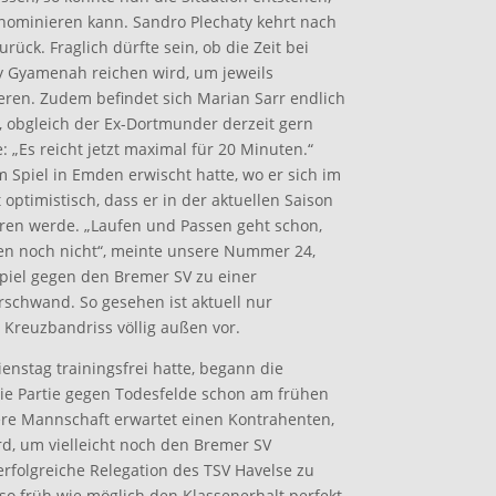
er nominieren kann. Sandro Plechaty kehrt nach
rück. Fraglich dürfte sein, ob die Zeit bei
 Gyamenah reichen wird, um jeweils
ren. Zudem befindet sich Marian Sarr endlich
, obgleich der Ex-Dortmunder derzeit gern
„Es reicht jetzt maximal für 20 Minuten.“
m Spiel in Emden erwischt hatte, wo er sich im
t optimistisch, dass er in der aktuellen Saison
ren werde. „Laufen und Passen geht schon,
en noch nicht“, meinte unsere Nummer 24,
piel gegen den Bremer SV zu einer
rschwand. So gesehen ist aktuell nur
Kreuzbandriss völlig außen vor.
nstag trainingsfrei hatte, begann die
die Partie gegen Todesfelde schon am frühen
re Mannschaft erwartet einen Kontrahenten,
rd, um vielleicht noch den Bremer SV
rfolgreiche Relegation des TSV Havelse zu
 so früh wie möglich den Klassenerhalt perfekt