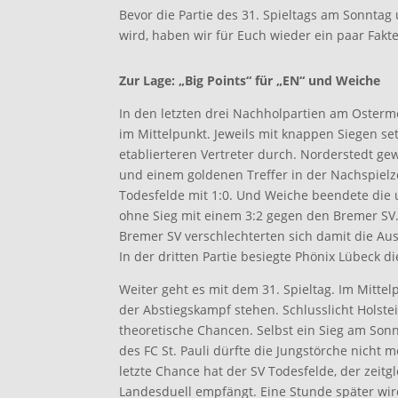
Bevor die Partie des 31. Spieltags am Sonnta
wird, haben wir für Euch wieder ein paar Fak
Zur Lage: „Big Points“ für „EN“ und Weiche
In den letzten drei Nachholpartien am Oster
im Mittelpunkt. Jeweils mit knappen Siegen set
etablierteren Vertreter durch. Norderstedt ge
und einem goldenen Treffer in der Nachspielz
Todesfelde mit 1:0. Und Weiche beendete die u
ohne Sieg mit einem 3:2 gegen den Bremer SV
Bremer SV verschlechterten sich damit die Aus
In der dritten Partie besiegte Phönix Lübeck die
Weiter geht es mit dem 31. Spieltag. Im Mittel
der Abstiegskampf stehen. Schlusslicht Holstei
theoretische Chancen. Selbst ein Sieg am Son
des FC St. Pauli dürfte die Jungstörche nicht 
letzte Chance hat der SV Todesfelde, der zeit
Landesduell empfängt. Eine Stunde später wir