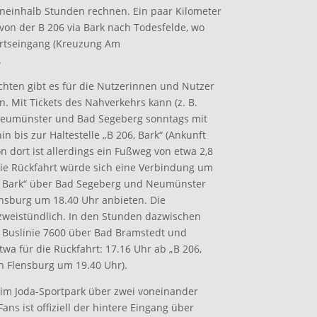
eineinhalb Stunden rechnen. Ein paar Kilometer
 von der B 206 via Bark nach Todesfelde, wo
 Ortseingang (Kreuzung Am
.
chten gibt es für die Nutzerinnen und Nutzer
n. Mit Tickets des Nahverkehrs kann (z. B.
 Neumünster und Bad Segeberg sonntags mit
 bis zur Haltestelle „B 206, Bark“ (Ankunft
n dort ist allerdings ein Fußweg von etwa 2,8
r die Rückfahrt würde sich eine Verbindung um
06, Bark“ über Bad Segeberg und Neumünster
ensburg um 18.40 Uhr anbieten. Die
zweistündlich. In den Stunden dazwischen
n Buslinie 7600 über Bad Bramstedt und
a für die Rückfahrt: 17.16 Uhr ab „B 206,
n Flensburg um 19.40 Uhr).
z im Joda-Sportpark über zwei voneinander
ans ist offiziell der hintere Eingang über