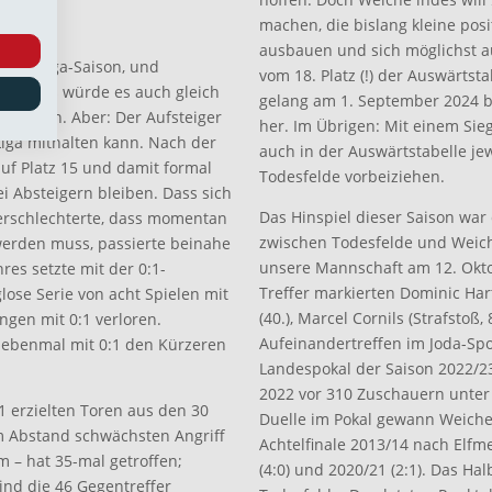
machen, die bislang kleine posi
ausbauen und sich möglichst a
gionalliga-Saison, und
vom 18. Platz (!) der Auswärtst
aus, als würde es auch gleich
gelang am 1. September 2024 bei
ückgehen. Aber: Der Aufsteiger
her. Im Übrigen: Mit einem Si
Liga mithalten kann. Nach der
auch in der Auswärtstabelle j
uf Platz 15 und damit formal
Todesfelde vorbeiziehen.
ei Absteigern bleiben. Dass sich
Das Hinspiel dieser Saison war 
verschlechterte, dass momentan
zwischen Todesfelde und Weic
werden muss, passierte beinahe
unsere Mannschaft am 12. Okto
es setzte mit der 0:1-
Treffer markierten Dominic Har
ose Serie von acht Spielen mit
(40.), Marcel Cornils (Strafstoß
ingen mit 0:1 verloren.
Aufeinandertreffen im Joda-Spo
iebenmal mit 0:1 den Kürzeren
Landespokal der Saison 2022/2
2022 vor 310 Zuschauern unter 
1 erzielten Toren aus den 30
Duelle im Pokal gewann Weiche 
em Abstand schwächsten Angriff
Achtelfinale 2013/14 nach Elfm
m – hat 35-mal getroffen;
(4:0) und 2020/21 (2:1). Das Ha
sind die 46 Gegentreffer