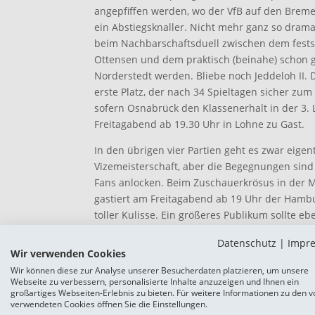
angepfiffen werden, wo der VfB auf den Bremer
ein Abstiegsknaller. Nicht mehr ganz so drama
beim Nachbarschaftsduell zwischen dem fests
Ottensen und dem praktisch (beinahe) schon g
Norderstedt werden. Bliebe noch Jeddeloh II. 
erste Platz, der nach 34 Spieltagen sicher zum
sofern Osnabrück den Klassenerhalt in der 3. Li
Freitagabend ab 19.30 Uhr in Lohne zu Gast.
In den übrigen vier Partien geht es zwar eige
Vizemeisterschaft, aber die Begegnungen sind
Fans anlocken. Beim Zuschauerkrösus in der
gastiert am Freitagabend ab 19 Uhr der Hambur
toller Kulisse. Ein größeres Publikum sollte e
Kickers Emden und den VfB Lübeck am Freitag
Datenschutz
|
Impr
Sonntag fordert der 1. FC Phönix Lübeck ab 1
Wir verwenden Cookies
Havelse heraus. Beschlossen wird der Spielt
Wir können diese zur Analyse unserer Besucherdaten platzieren, um unsere
Woche (30.04.2025) ab 19 Uhr, wenn Werder B
Webseite zu verbessern, personalisierte Inhalte anzuzeigen und Ihnen ein
großartiges Webseiten-Erlebnis zu bieten. Für weitere Informationen zu den v
Vierter gern den Tabellenzweiten Drochtersen
verwendeten Cookies öffnen Sie die Einstellungen.