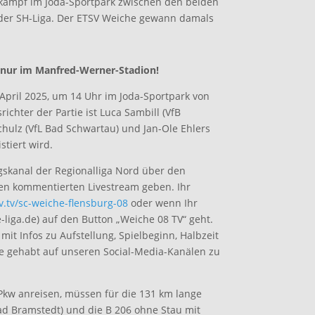
ekampf im Joda-Sportpark zwischen den beiden
 der SH-Liga. Der ETSV Weiche gewann damals
st nur im Manfred-Werner-Stadion!
 April 2025, um 14 Uhr im Joda-Sportpark von
ichter der Partie ist Luca Sambill (VfB
chulz (VfL Bad Schwartau) und Jan-Ole Ehlers
stiert wird.
skanal der Regionalliga Nord über den
nen kommentierten Livestream geben. Ihr
v.tv/sc-weiche-flensburg-08
oder wenn Ihr
iga.de) auf den Button „Weiche 08 TV“ geht.
mit Infos zu Aufstellung, Spielbeginn, Halbzeit
ie gehabt auf unseren Social-Media-Kanälen zu
Pkw anreisen, müssen für die 131 km lange
Bad Bramstedt) und die B 206 ohne Stau mit