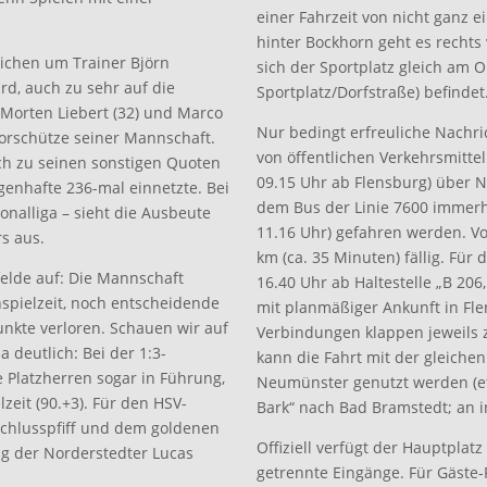
einer Fahrzeit von nicht ganz 
hinter Bockhorn geht es rechts
lichen um Trainer Björn
sich der Sportplatz gleich am
d, auch zu sehr auf die
Sportplatz/Dorfstraße) befindet
 Morten Liebert (32) und Marco
Nur bedingt erfreuliche Nachri
 Torschütze seiner Mannschaft.
von öffentlichen Verkehrsmittel
ich zu seinen sonstigen Quoten
09.15 Uhr ab Flensburg) über
agenhafte 236-mal einnetzte. Bei
dem Bus der Linie 7600 immerhin
ionalliga – sieht die Ausbeute
11.16 Uhr) gefahren werden. Vo
s aus.
km (ca. 35 Minuten) fällig. Fü
felde auf: Die Mannschaft
16.40 Uhr ab Haltestelle „B 2
hspielzeit, noch entscheidende
mit planmäßiger Ankunft in Fl
unkte verloren. Schauen wir auf
Verbindungen klappen jeweils 
 deutlich: Bei der 1:3-
kann die Fahrt mit der gleiche
 Platzherren sogar in Führung,
Neumünster genutzt werden (etw
zeit (90.+3). Für den HSV-
Bark“ nach Bad Bramstedt; an i
chlusspfiff und dem goldenen
Offiziell verfügt der Hauptplat
ag der Norderstedter Lucas
getrennte Eingänge. Für Gäste-F