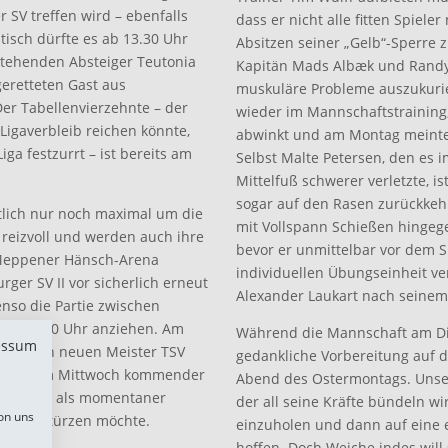
 SV treffen wird – ebenfalls
dass er nicht alle fitten Spiel
tisch dürfte es ab 13.30 Uhr
Absitzen seiner „Gelb“-Sperre zu
tehenden Absteiger Teutonia
Kapitän Mads Albæk und Randy
eretteten Gast aus
muskuläre Probleme auszukurie
Der Tabellenvierzehnte – der
wieder im Mannschaftstraining
 Ligaverbleib reichen könnte,
abwinkt und am Montag meinte: 
ga festzurrt – ist bereits am
Selbst Malte Petersen, den es i
Mittelfuß schwerer verletzte, is
sogar auf den Rasen zurückkeh
ntlich nur noch maximal um die
mit Vollspann Schießen hingeg
 reizvoll und werden auch ihre
bevor er unmittelbar vor dem S
 Meppener Hänsch-Arena
individuellen Übungseinheit ve
ger SV II vor sicherlich erneut
Alexander Laukart nach seinem 
benso die Partie zwischen
 ab 19.30 Uhr anziehen. Am
Während die Mannschaft am Die
essum
4 Uhr den neuen Meister TSV
gedankliche Vorbereitung auf 
ag erst am Mittwoch kommender
Abend des Ostermontags. Unse
remen II als momentaner
der all seine Kräfte bündeln wi
on uns
/Assel stürzen möchte.
einzuholen und dann auf eine e
hoffen. Doch Weiche indes will