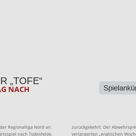
R „TOFE“
Spielankü
AG NACH
 der Regionalliga Nord an.
zurückgekehrt. Der Abwehrspiel
rtsspiel nach Todesfelde.
verlängerten „englischen Woche