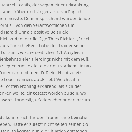
 Marcel Cornils, der wegen einer Erkrankung
n aber früher und länger als ursprünglich
men musste. Dementsprechend wurden beide
rnils – von den Verantwortlichen um
d Harald Uhr als positive Beispiele
ielt zudem der fleißige Thies Richter. „Er soll
aufs Tor schießen“, habe der Trainer seiner
Tor zum zwischenzeitlichen 1:1-Ausgleich
ußenbahnspieler allerdings nicht mit dem Fuß,
Siegtor zum 3:2 leitete er mit starkem Einsatz
Guder dann mit dem Fuß ein. Nicht zuletzt
ige Lobeshymnen. ab „Er lebt Weiche, ihn
 Torsten Fröhling erklärend, als sich der
anken wollte, eingesetzt worden zu sein, wo
unseres Landesliga-Kaders eher andersherum
lde könnte sich für den Trainer eine beinahe
ben. Hatte er zuletzt nicht selten seinen Co-
ssen, so könnte nun die Situation entstehen,