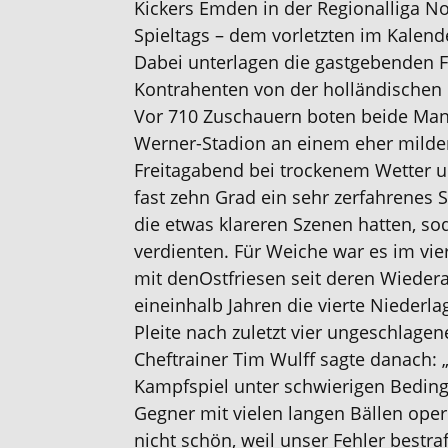
Kickers Emden in der
Regionalliga N
Spieltags
– dem vorletzten im Kalend
Dabei
unterlagen
d
i
e
gastgebenden F
Kontrahenten von der holländischen
Vor
71
0
Zuschauern
boten
beide
Man
Werner-Stadion a
n
einem
eher mild
Freitagabend bei
trockene
m Wetter
u
fast zehn Grad
ein sehr zerfahrenes S
die etwas klareren Szenen hatten, sod
verdienten
.
Für Weiche war es
im vie
mit den
Ostfriesen seit deren Wieder
eineinhalb Jahren
die vierte Niederla
Pleite nach zu
letzt
vier ungeschlage
Cheft
rainer
Tim Wulff
sagte
danach
: 
Kampfspiel unter schwierigen Bedin
Gegner mit vielen langen Bällen oper
nicht schön, weil unser Fehler bestra