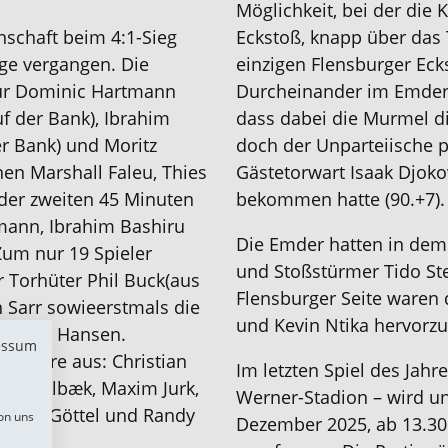
Möglichkeit, bei der
die K
nschaft beim 4:1-Sieg
Eckstoß
,
knapp über das 
age vergangen. D
ie
einzigen Flensburger Ec
ür
Dominic Hartmann
Durcheinander im Emde
f der Bank),
Ibrahim
dass dabei die Murmel di
er Bank)
und
Moritz
doch der Unparteiische pf
nen
Marshall Faleu, Thies
Gästetorwart Isaak Djokov
der zweiten 45 Minuten
bekommen
hatte
(90.+7).
mann
,
Ibrahim Bashiru
Die Emder
hatten in
de
m
Zum
nur 1
9
Spieler
und
Stoßstürmer Tido St
r
Torhüter
Phil Buck
(aus
Flensburger Seite
waren d
 Sarr
sowie
erstmals
die
und Kevin Ntika hervorz
 Joshua Hansen
.
essum
n
Akteure aus:
Christian
I
m letzten
S
piel des Jahr
Mads
Albæk,
Maxim Jurk,
Werner-Stadion – wird u
oritz Göttel
und Randy
on uns
Dezember 2025, ab 13.30