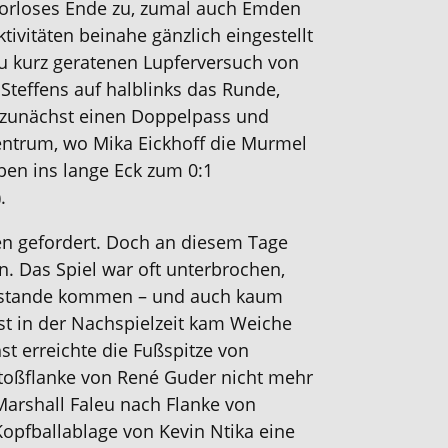
 torloses Ende zu, zumal auch Emden
tivitäten beinahe gänzlich eingestellt
u kurz geratenen Lupferversuch
von
Steffen
s
auf halblinks das Runde
,
f zunächst einen Doppelpass und
ntrum
, wo
Mika Eickhoff die Murmel
ben
i
ns
lange Eck zum 0:1
.
n gefordert
.
Doch
an diesem Tage
. Das Spiel war oft unterbrochen,
zustande kommen – und auch k
aum
rst in der Nachspielzeit kam Weiche
st erreichte die Fußspitze von
stoßflanke von
René Guder
nicht mehr
Marshall Faleu
nach Flanke von
opfballablage von Kevin Ntika
eine