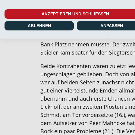
Emdens Verantwortlicher Stefan
Emm
AKZEPTIEREN UND SCHLIESSEN
Anfangself
nach dem 2:2-Remis gege
ABLEHNEN
ANPASSEN
keine
Verä
nderungen vor
.
Damit bega
Marten Schmidt, während Julian Stöhr
Bank Platz nehmen musste.
De
r
zwei
Spieler
kam später für den Siegtorsch
Beide Kontrahenten waren zuletzt jew
ungeschlagen geblieben
.
Doch von al
war auf beiden Seiten zunächst nicht
gut einer Viertelstunde Emden allm
übernahm und auch erste Chancen ve
Eickhoff, der am zweiten Pfosten ei
Schmidt
am Tor vorbeisetzte (16.), wa
dem Aufsetzer von
Peer
Mahncke hatt
Bock ein paar Probleme (21.). Die V