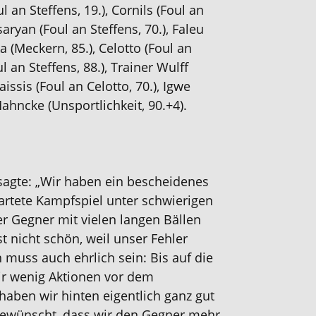
l an Steffens, 19.), Cornils (Foul an
saryan (Foul an
Steffens
, 70.), Faleu
ka (Meckern, 85.), Celotto (Foul an
 an Steffens, 88.), Trainer Wulff
aissis (Foul an Celotto, 70.)
, Igwe
Mahncke (Unsportlichkeit, 90.+4)
.
agt
e: „
Wir haben ein bescheidenes
rtete Kampfspiel unter schwierigen
r Gegner mit vielen langen Bällen
st nicht schön, weil unser Fehler
 muss auch ehrlich sein: Bis auf die
ir wenig Aktionen vor dem
haben wir hinten eigentlich ganz gut
r gewünscht, dass wir den Gegner mehr