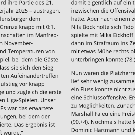
ord
ihre Partie des 21.
damit
eigentlich auf ein
erjahr 2025 –
austragen.
inzwischen die Offensivak
lensburger
de
m
hatte. Aber nach einem
z
 Grenze
knapp
mit
0:1
.
Nils Bock
holte sich
Tido
nschaft
en
im Manfred-
spielte mit Mika Eickhof
en November-
dann im Strafraum
i
ns
Ze
nd Temperaturen von
mit etwas Mühe rechts
o
piel, bei dem die Gäste
unterbringen
konnte
(78.)
ass sie sich den Sieg
Nun waren die Platzherre
rten Aufeinandertreffen
lief sehr wenig zusammen
aufstieg vor knapp
ein Fluss konnte nicht 
ge und zugleich die erste
eine Schlussoffensive. E
nen
Liga-
Spielen
.
U
nser
zu Möglichkeiten. Zunäch
„
Es war das erwartete
Marshall Faleu eine Frei
gungen, bei dem der
(90.+4). Nochmals hatte
iert
e
. Das Ergebnis ist
Dominic Hartmann und K
ft wurde.
“