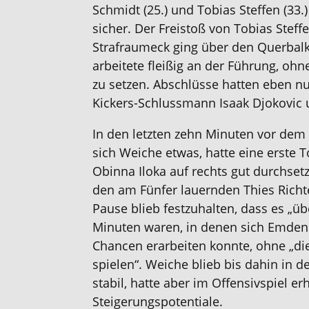
Schmidt (25.) und Tobias Steffen (33.
sicher. Der Freistoß von Tobias Steff
Strafraumeck ging über den Querbalk
arbeitete fleißig an der Führung, ohn
zu setzen. Abschlüsse hatten eben n
Kickers-Schlussmann Isaak Djokovic u
In den letzten zehn Minuten vor dem P
sich Weiche etwas, hatte eine erste 
Obinna Iloka auf rechts gut durchset
den am Fünfer lauernden Thies Richte
Pause blieb festzuhalten, dass es „üb
Minuten waren, in denen sich Emden 
Chancen erarbeiten konnte, ohne „d
spielen
“. Weiche blieb bis dahin in 
stabil, hatte aber im Offensivspiel er
Steigerungspotentiale.