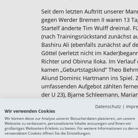
Seit dem letzten Auftritt unserer Man
gegen We
r
der Bremen II waren 13 T
Startelf änderte Tim Wulff
dr
eimal
.
F
(nach Trainingsrückstand
zunächst
au
Bashiru Ali (
ebenfalls
zunächst auf d
Göttel (verletzt nicht im Kader)
began
Richter
und
Obinna Iloka
.
I
m
Verlauf 
kamen
„Geburtstagskind“
Theo Behr
Ali
und
Dominic Hartmann
ins Spiel
.
umfassenden
Aufgebot zählten ferne
der U 23)
,
Bjarne Schleemann,
Marian
beiden A-Junioren Hassan Jaber und
Datenschutz
|
Impr
Verletzungsbedingt fielen
gleich
neu
Wir verwenden Cookies
Wir können diese zur Analyse unserer Besucherdaten platzieren, um unsere
Rust
,
Uchechi Duru, Torben Marten,
Webseite zu verbessern, personalisierte Inhalte anzuzeigen und Ihnen ein
Sandro Plechaty,
Alexander Laukart
,
M
großartiges Webseiten-Erlebnis zu bieten. Für weitere Informationen zu den v
verwendeten Cookies öffnen Sie die Einstellungen.
Gyamenah
.