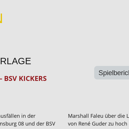
N
ERLAGE
Spielberi
– BSV KICKERS
ausfällen in der
Marshall Faleu über die La
nsburg 08 und der BSV
von René Guder
zu hoch