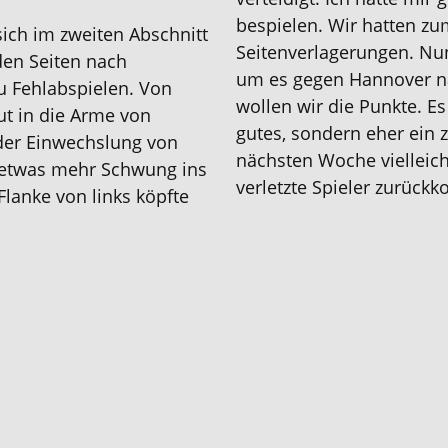
bespielen. Wir hatten zu
sich
im zweiten Abschnitt
Seitenverlagerungen. Nun
den Seiten
nach
um es gegen Hannover n
u Fehlabspielen
.
Von
wollen wir die Punkte. E
ut in die Arme von
gutes, sondern eher ein z
 der Einwechslung von
nächsten Woche vielleich
g etwas mehr Schwung ins
verletzte Spieler zurüc
lanke von links köpfte