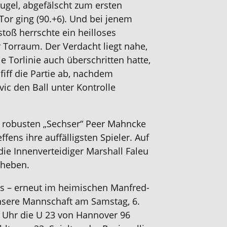
ugel, abgefälscht
zum ersten
Tor ging
(90.+6). Und bei
jenem
kstoß
herrschte ein heilloses
r Torraum
.
D
er Verdacht liegt nahe,
e Torlinie auch überschritten hatte,
iff die Partie
ab, nachdem
ic den Ball unter Kontrolle
robusten „Sechser“
Peer Mahncke
effens
ihre auffälligsten
Spieler. Auf
ie Innenverteidiger Marshall Faleu
uheben
.
es
– erneut im heimischen Manfred-
nsere Mannschaft am Samstag, 6.
 Uhr die U 23 von Hannover 96