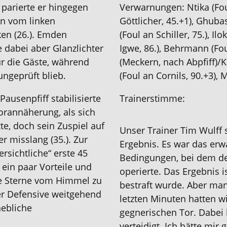
) parierte er hingegen
Verwarnungen
:
Ntika (
Fou
en vom linken
Göttlicher, 45.+1)
, Ghuba
en (26.).
Emden
(Foul an Schiller, 75.)
, Ilo
e dabei aber Glanzlichter
Igwe
,
86.), Behrmann (Foul
ur die Gäste, während
(Meckern, nach Abpfiff)
/
K
ngeprüft blieb.
(Foul an Cornils, 90.+3), 
ausenpfiff stabilisierte
Trainerstimme
:
Torannäherung, als sich
zte,
doch
sein Zuspiel auf
Unser Trainer
T
im Wulff
s
r misslang (35.). Zur
Ergebnis
.
Es war das erwa
ersichtliche“ erste 45
Bedingungen, bei dem de
ein paar Vorteile und
operiert
e
. Das Ergebnis i
ie Sterne vom Himmel zu
bestraft wurde. Aber man
der Defensive weitgehend
letzten Minuten hatten w
hebliche
gegnerischen Tor. Dabei 
verteidigt. Ich hätte mi