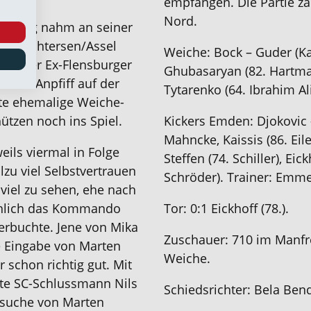
empfangen
.
Die Partie zä
Nord.
erling
nahm an seiner
n Drochtersen/Assel
Weiche:
Bock
–
Guder
(Ka
nn der Ex-Flensburger
Ghubasaryan
(82. Hartm
 zum Anpfiff auf der
Tytarenko
(64. Ibrahim Ali
te ehemalige Weiche-
ützen noch ins Spiel.
Kickers
Emden
:
Djokovic
Mahncke,
Kaissis
(86. Eil
eils viermal in Folge
Steffen
(74. Schiller),
Eick
lzu viel Selbstvertrauen
Schröder)
. Trainer:
Emme
 viel zu sehen, ehe nach
ählich das Kommando
Tor:
0
:
1
Eickhoff
(
7
8
.)
.
rbuchte. Jene von Mika
Zuschauer:
710
im
Manfr
ne Eingabe
von Marten
Weiche
.
r schon richtig gut
.
Mit
e SC-Schlussmann Nils
Schiedsrichter:
Bela Ben
ersuche von Marten