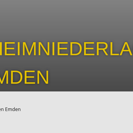
HEIMNIEDERL
MDEN
gen Emden