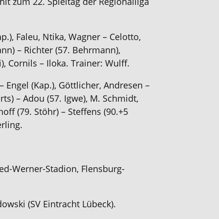
hlt zum 22. Spieltag der Regionalliga
p.)
,
Faleu
, Ntika, Wagner – Celotto
,
ann)
–
Richter
(57. Behrmann)
,
)
,
Cornils
–
Iloka
. Trainer
: Wulff.
 –
Engel (Kap.),
Göttlicher, Andresen –
erts)
– Adou
(57.
Igwe
)
,
M. Schmidt
,
hoff
(79. Stöhr)
– Steffens
(90.+5
rling
.
ed-Werner-
Stadion,
Flensburg-
dowski
(
SV Eintracht Lübeck
)
.