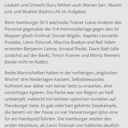
Laukart und Uchechi Duru fehlten auch Marian Sarr, Maxim
Jurk und Ibrahim Bashiru Ali im Aufgebot.
Beim Hamburger SV II wechselte Trainer Lukas Anderer das
Personal gegenüber der 0:4-Heimniederlage gegen den SV
Meppen gleich fünfmal. Dorian Migalic, Kapitän Leonardo
Posadas, Levin Öztunali, Maurice Boakye und Raif Adam
ersetzten Benjamin Lamce, Arnaud Riedel, Davis Rath (alle
zunächst auf der Bank), Timon Kramer und Moritz Reimers
(beide nicht im Kader).
Beide Mannschaften hatten in der vorherigen „englischen
Woche“ drei Niederlagen kassiert. Selbstbewusstes
Auftreten war daher von keiner Seite zu erwarten, eher
vorsichtiges Agieren. Die Partie war von Beginn an heiß
umkämpft, vielleicht mit leichten optischen Vorteilen auf
Flensburger Seite. Es gab viele hart geführte Zweikämpfe,
die bereits vor der Pause zu vier Verwarnungen (plus eine
für ein Handspiel) führten. Die Hamburger setzten den
ersten Abschluss, als Levin Öztunali von halblinks deutlich