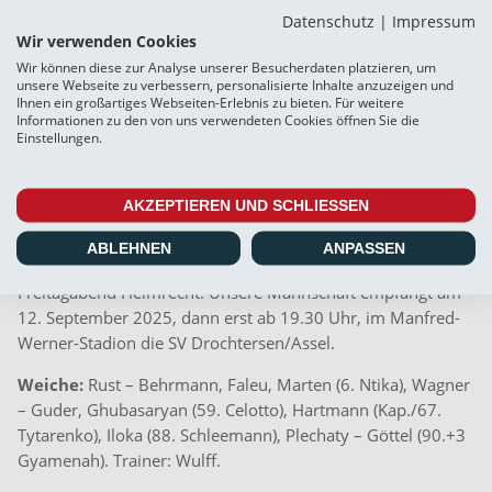
ohne dass sich das Resultat auf der Anzeigetafel änderte.
Datenschutz
|
Impressum
Wir verwenden Cookies
Auffälligste Hamburger waren Torhüter Hannes Hermann,
Wir können diese zur Analyse unserer Besucherdaten platzieren, um
die kräftigen Innenverteidiger Shafiq Nandja und Jeremy
unsere Webseite zu verbessern, personalisierte Inhalte anzuzeigen und
Gandert sowie der schnelle Linksaußen Maurice Boakye.
Ihnen ein großartiges Webseiten-Erlebnis zu bieten. Für weitere
Informationen zu den von uns verwendeten Cookies öffnen Sie die
Auf Flensburger Seite konnten sich Doppeltorschütze
Einstellungen.
Marshall Faleu und René Guder mit starken zweiten 45
Minuten aus einer insgesamt sich sehr leidenschaftlich
steigernden Mannschaft ohne Ausfälle besonders
AKZEPTIEREN UND SCHLIESSEN
auszeichnen.
ABLEHNEN
ANPASSEN
Auch am neunten Spieltag hat Weiche am kommenden
Freitagabend Heimrecht. Unsere Mannschaft empfängt
am
12. September 2025
, dann erst
ab 19.30 Uhr
, im Manfred-
Werner-Stadion die SV Drochtersen/Assel.
Weiche:
Rust – Behrmann, Faleu, Marten (6. Ntika), Wagner
– Guder, Ghubasaryan (59. Celotto), Hartmann (Kap./67.
Tytarenko), Iloka (88. Schleemann), Plechaty – Göttel (90.+3
Gyamenah). Trainer: Wulff.