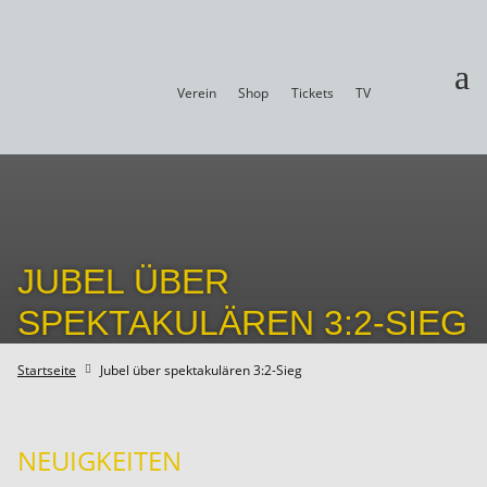
a
Verein
Shop
Tickets
TV
JUBEL ÜBER
SPEKTAKULÄREN 3:2-SIEG
Startseite
Jubel über spektakulären 3:2-Sieg

NEUIGKEITEN