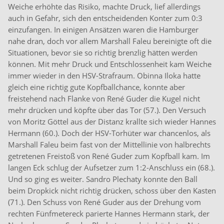
Weiche erhöhte das Risiko, machte Druck, lief allerdings
auch in Gefahr, sich den entscheidenden Konter zum 0:3
einzufangen. In einigen Ansätzen waren die Hamburger
nahe dran, doch vor allem Marshall Faleu bereinigte oft die
Situationen, bevor sie so richtig brenzlig hätten werden
können. Mit mehr Druck und Entschlossenheit kam Weiche
immer wieder in den HSV-Strafraum. Obinna Iloka hatte
gleich eine richtig gute Kopfballchance, konnte aber
freistehend nach Flanke von René Guder die Kugel nicht
mehr drücken und köpfte über das Tor (57.). Den Versuch
von Moritz Göttel aus der Distanz krallte sich wieder Hannes
Hermann (60.). Doch der HSV-Torhüter war chancenlos, als
Marshall Faleu beim fast von der Mittellinie von halbrechts
getretenen Freistoß von René Guder zum Kopfball kam. Im
langen Eck schlug der Aufsetzer zum 1:2-Anschluss ein (68.).
Und so ging es weiter. Sandro Plechaty konnte den Ball
beim Dropkick nicht richtig drücken, schoss über den Kasten
(71.). Den Schuss von René Guder aus der Drehung vom
rechten Fünfmetereck parierte Hannes Hermann stark, der