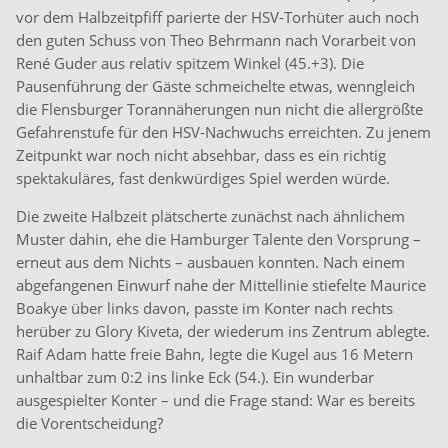
vor dem Halbzeitpfiff parierte der HSV-Torhüter auch noch
den guten Schuss von Theo Behrmann nach Vorarbeit von
René Guder aus relativ spitzem Winkel (45.+3). Die
Pausenführung der Gäste schmeichelte etwas, wenngleich
die Flensburger Torannäherungen nun nicht die allergrößte
Gefahrenstufe für den HSV-Nachwuchs erreichten. Zu jenem
Zeitpunkt war noch nicht absehbar, dass es ein richtig
spektakuläres, fast denkwürdiges Spiel werden würde.
Die zweite Halbzeit plätscherte zunächst nach ähnlichem
Muster dahin, ehe die Hamburger Talente den Vorsprung –
erneut aus dem Nichts – ausbauen konnten. Nach einem
abgefangenen Einwurf nahe der Mittellinie stiefelte Maurice
Boakye über links davon, passte im Konter nach rechts
herüber zu Glory Kiveta, der wiederum ins Zentrum ablegte.
Raif Adam hatte freie Bahn, legte die Kugel aus 16 Metern
unhaltbar zum 0:2 ins linke Eck (54.). Ein wunderbar
ausgespielter Konter – und die Frage stand: War es bereits
die Vorentscheidung?