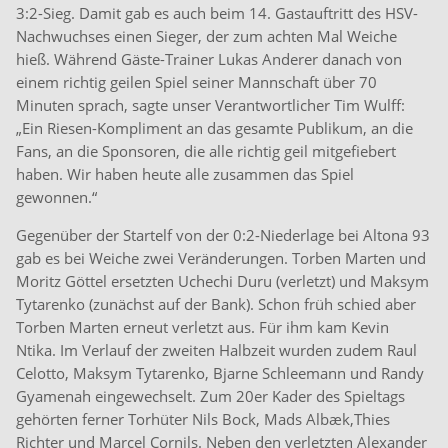
3:2-Sieg. Damit gab es auch beim 14. Gastauftritt des HSV-
Nachwuchses einen Sieger, der zum achten Mal Weiche
hieß. Während Gäste-Trainer Lukas Anderer danach von
einem richtig geilen Spiel seiner Mannschaft über 70
Minuten sprach, sagte unser Verantwortlicher Tim Wulff:
„Ein Riesen-Kompliment an das gesamte Publikum, an die
Fans, an die Sponsoren, die alle richtig geil mitgefiebert
haben. Wir haben heute alle zusammen das Spiel
gewonnen.“
Gegenüber der Startelf von der 0:2-Niederlage bei Altona 93
gab es bei Weiche zwei Veränderungen. Torben Marten und
Moritz Göttel ersetzten Uchechi Duru (verletzt) und Maksym
Tytarenko (zunächst auf der Bank). Schon früh schied aber
Torben Marten erneut verletzt aus. Für ihm kam Kevin
Ntika. Im Verlauf der zweiten Halbzeit wurden zudem Raul
Celotto, Maksym Tytarenko, Bjarne Schleemann und Randy
Gyamenah eingewechselt. Zum 20er Kader des Spieltags
gehörten ferner Torhüter Nils Bock, Mads Albæk,Thies
Richter und Marcel Cornils. Neben den verletzten Alexander