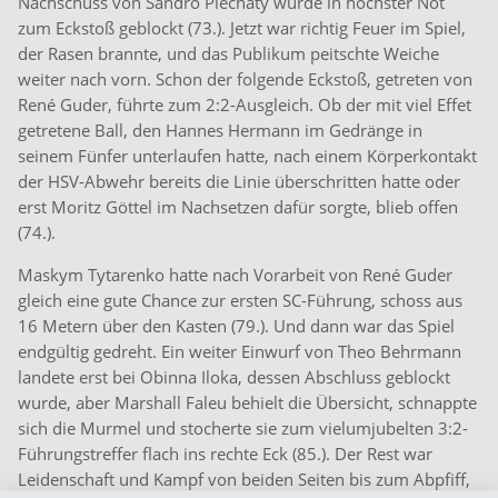
Nachschuss von Sandro Plechaty wurde in höchster Not
zum Eckstoß geblockt (73.). Jetzt war richtig Feuer im Spiel,
der Rasen brannte, und das Publikum peitschte Weiche
weiter nach vorn. Schon der folgende Eckstoß, getreten von
René Guder, führte zum 2:2-Ausgleich. Ob der mit viel Effet
getretene Ball, den Hannes Hermann im Gedränge in
seinem Fünfer unterlaufen hatte, nach einem Körperkontakt
der HSV-Abwehr bereits die Linie überschritten hatte oder
erst Moritz Göttel im Nachsetzen dafür sorgte, blieb offen
(74.).
Maskym Tytarenko hatte nach Vorarbeit von René Guder
gleich eine gute Chance zur ersten SC-Führung, schoss aus
16 Metern über den Kasten (79.). Und dann war das Spiel
endgültig gedreht. Ein weiter Einwurf von Theo Behrmann
landete erst bei Obinna Iloka, dessen Abschluss geblockt
wurde, aber Marshall Faleu behielt die Übersicht, schnappte
sich die Murmel und stocherte sie zum vielumjubelten 3:2-
Führungstreffer flach ins rechte Eck (85.). Der Rest war
Leidenschaft und Kampf von beiden Seiten bis zum Abpfiff,