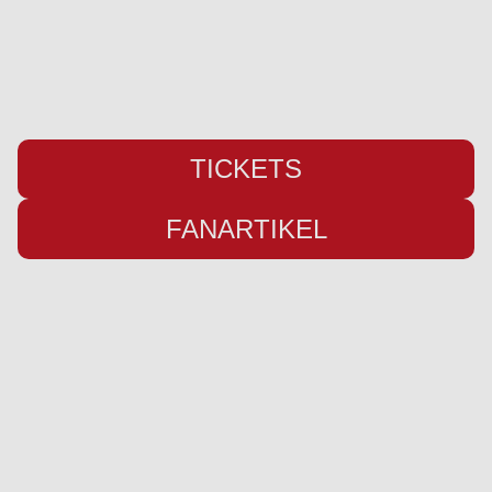
Fax: +49 (0) 461 78418
E-Mail:
info@weiche-liga.de
TICKETS
FANARTIKEL
Übersicht
Infos
Neuigkeiten
Impressum
Kader
Datenschutz
Saison 25/26
Kontakt
Stadion
Preise
Sponsor werden