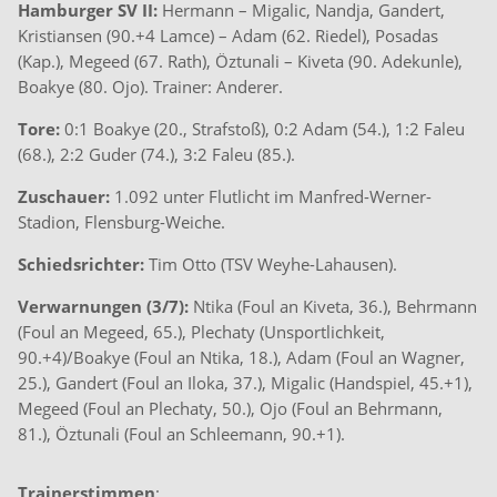
Hamburger SV II:
Hermann – Migalic, Nandja, Gandert,
Kristiansen (90.+4 Lamce) – Adam (62. Riedel), Posadas
(Kap.), Megeed (67. Rath), Öztunali – Kiveta (90. Adekunle),
Boakye (80. Ojo). Trainer: Anderer.
Tore:
0:1 Boakye (20., Strafstoß), 0:2 Adam (54.), 1:2 Faleu
(68.), 2:2 Guder (74.), 3:2 Faleu (85.).
Zuschauer:
1.092 unter Flutlicht im Manfred-Werner-
Stadion, Flensburg-Weiche.
Schiedsrichter:
Tim Otto (TSV Weyhe-Lahausen).
Verwarnungen (3/7):
Ntika (Foul an Kiveta, 36.), Behrmann
(Foul an Megeed, 65.), Plechaty (Unsportlichkeit,
90.+4)/Boakye (Foul an Ntika, 18.), Adam (Foul an Wagner,
25.), Gandert (Foul an Iloka, 37.), Migalic (Handspiel, 45.+1),
Megeed (Foul an Plechaty, 50.), Ojo (Foul an Behrmann,
81.), Öztunali (Foul an Schleemann, 90.+1).
Trainerstimmen
: