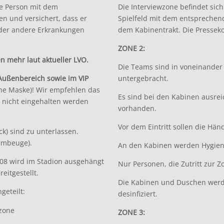
de Person mit dem
Die Interviewzone befindet sic
en und versichert, dass er
Spielfeld mit dem entsprechen
oder andere Erkrankungen
dem Kabinentrakt. Die Presseko
ZONE 2:
n mehr laut aktueller LVO.
Die Teams sind in voneinande
 Außenbereich sowie im VIP
untergebracht.
he Maske)! Wir empfehlen das
Es sind bei den Kabinen ausrei
 nicht eingehalten werden
vorhanden.
Vor dem Eintritt sollen die Hä
k) sind zu unterlassen.
Armbeuge).
An den Kabinen werden Hygien
08 wird im Stadion ausgehängt
Nur Personen, die Zutritt zur 
eitgestellt.
Die Kabinen und Duschen werde
geteilt:
desinfiziert.
zone
ZONE 3: