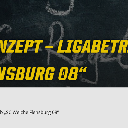
NZEPT – LIGABETR
NSBURG 08“
eb „SC Weiche Flensburg 08“