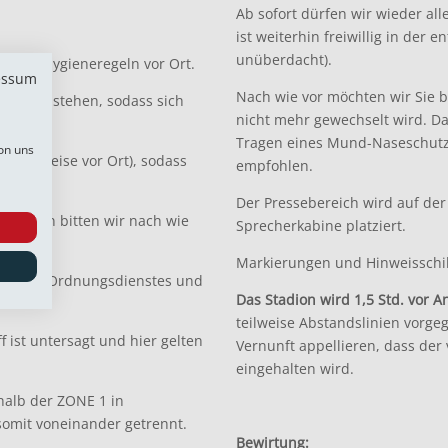
Ab sofort dürfen wir wieder all
ist weiterhin freiwillig in der
unüberdacht).
n die Hygieneregeln vor Ort.
essum
Nach wie vor möchten wir Sie b
pender stehen, sodass sich
nicht mehr gewechselt wird. Da
Tragen eines Mund-Naseschutz i
on uns
he Hinweise vor Ort), sodass
empfohlen.
!
Der Pressebereich wird auf der
runden bitten wir nach wie
Sprecherkabine platziert.
Markierungen und Hinweisschil
sonals, Ordnungsdienstes und
Das Stadion wird 1,5 Std. vor An
teilweise Abstandslinien vorge
f ist untersagt und hier gelten
Vernunft appellieren, dass de
eingehalten wird.
alb der ZONE 1 in
somit voneinander getrennt.
Bewirtung: