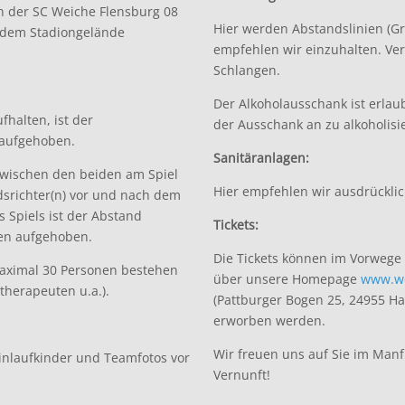
n der SC Weiche Flensburg 08
Hier werden Abstandslinien (G
s dem Stadiongelände
empfehlen wir einzuhalten. Ver
Schlangen.
Der Alkoholausschank ist erlaub
fhalten, ist der
der Ausschank an zu alkoholisi
 aufgehoben.
Sanitäranlagen
:
 zwischen den beiden am Spiel
Hier empfehlen wir ausdrückli
srichter(n) vor und nach dem
 Spiels ist der Abstand
Tickets:
ten aufgehoben.
Die Tickets können im Vorwege 
 maximal 30 Personen bestehen
über unsere Homepage
www.we
otherapeuten u.a.).
(Pattburger Bogen 25, 24955 Ha
erworben werden.
Wir freuen uns auf Sie im Man
inlaufkinder und Teamfotos vor
Vernunft!