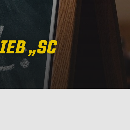
IEB „SC