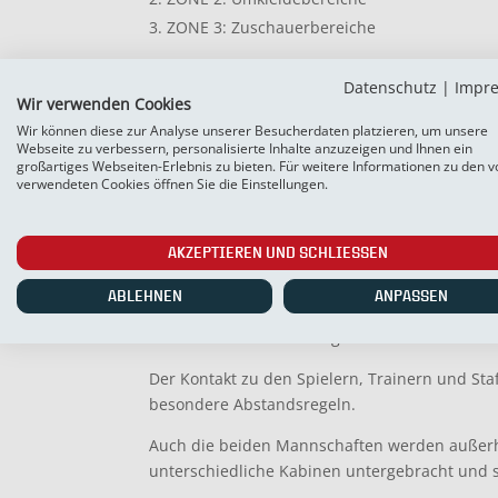
ZONE 3: Zuschauerbereiche
Markierungen und Hinweisschilder unterstütze
Datenschutz
|
Impr
Wir verwenden Cookies
Beim Ein- und Ausgang werden Desinfektionss
Wir können diese zur Analyse unserer Besucherdaten platzieren, um unsere
jeder dementsprechend desinfizieren kann.
Webseite zu verbessern, personalisierte Inhalte anzuzeigen und Ihnen ein
großartiges Webseiten-Erlebnis zu bieten. Für weitere Informationen zu den v
Im gesamten Stadion gilt der Linksverkehr (sie
verwendeten Cookies öffnen Sie die Einstellungen.
wir Kollisionen bestmöglich vermeiden können
Unnötige Ansammlungen und große Gesprächs
AKZEPTIEREN UND SCHLIESSEN
vor zu vermeiden.
ABLEHNEN
ANPASSEN
Anweisungen des SC Weiche Flensburg 08 Per
Feuerwehr sind stets Folge zu leisten!
Der Kontakt zu den Spielern, Trainern und Staf
besondere Abstandsregeln.
Auch die beiden Mannschaften werden außerh
unterschiedliche Kabinen untergebracht und 