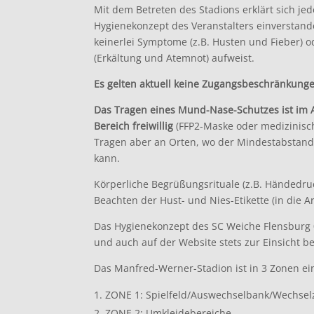
Mit dem Betreten des Stadions erklärt sich je
Hygienekonzept des Veranstalters einverstand
keinerlei Symptome (z.B. Husten und Fieber) 
(Erkältung und Atemnot) aufweist.
Es gelten aktuell keine Zugangsbeschränkunge
Das Tragen eines Mund-Nase-Schutzes
ist im
Bereich freiwillig
(FFP2-Maske oder medizinisc
Tragen aber an Orten, wo der Mindestabstand
kann.
Körperliche Begrüßungsrituale (z.B. Händedruc
Beachten der Hust- und Nies-Etikette (in die 
Das Hygienekonzept des SC Weiche Flensburg 
und auch auf der Website stets zur Einsicht ber
Das Manfred-Werner-Stadion ist in 3 Zonen ein
ZONE 1: Spielfeld/Auswechselbank/Wechsel
ZONE 2: Umkleidebereiche