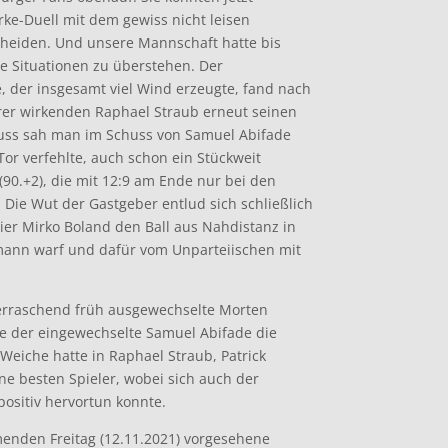
ke-Duell mit dem gewiss nicht leisen
cheiden. Und unsere Mannschaft hatte bis
le Situationen zu überstehen. Der
, der insgesamt viel Wind erzeugte, fand nach
rer wirkenden Raphael Straub erneut seinen
hluss sah man im Schuss von Samuel Abifade
 Tor verfehlte, auch schon ein Stückweit
90.+2), die mit 12:9 am Ende nur bei den
 Die Wut der Gastgeber entlud sich schließlich
nier Mirko Boland den Ball aus Nahdistanz in
mann warf und dafür vom Unparteiischen mit
erraschend früh ausgewechselte Morten
e der eingewechselte Samuel Abifade die
 Weiche hatte in Raphael Straub, Patrick
e besten Spieler, wobei sich auch der
positiv hervortun konnte.
enden Freitag (12.11.2021) vorgesehene