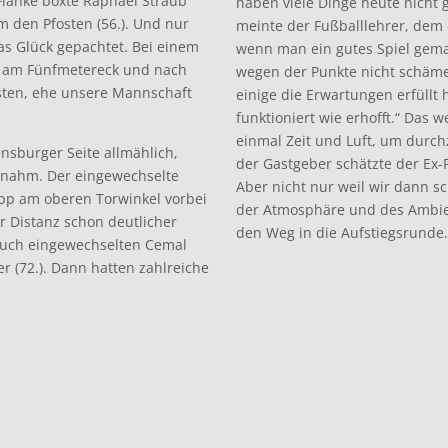
 Flanke boxte Raphael Straub
haben viele Dinge heute nicht 
 den Pfosten (56.). Und nur
meinte der Fußballlehrer, dem 
as Glück gepachtet. Bei einem
wenn man ein gutes Spiel gema
el am Fünfmetereck und nach
wegen der Punkte nicht schäme
sten, ehe unsere Mannschaft
einige die Erwartungen erfüllt
funktioniert wie erhofft.“ Das 
einmal Zeit und Luft, um durch
ensburger Seite allmählich,
der Gastgeber schätzte der Ex-Pr
bnahm. Der eingewechselte
Aber nicht nur weil wir dann s
app am oberen Torwinkel vorbei
der Atmosphäre und des Ambie
er Distanz schon deutlicher
den Weg in die Aufstiegsrunde.
 auch eingewechselten Cemal
r (72.). Dann hatten zahlreiche