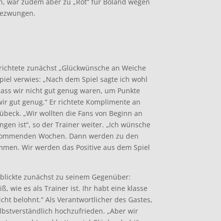
en, war zudem aber zu „Rot“ für Boland wegen
 gezwungen.
 richtete zunächst „Glückwünsche an Weiche
piel verwies: „Nach dem Spiel sagte ich wohl
dass wir nicht gut genug waren, um Punkte
r gut genug.“ Er richtete Komplimente an
beck. „Wir wollten die Fans von Beginn an
en ist“, so der Trainer weiter. „Ich wünsche
en kommenden Wochen. Dann werden zu den
mmen. Wir werden das Positive aus dem Spiel
blickte zunächst zu seinem Gegenüber:
iß, wie es als Trainer ist. Ihr habt eine klasse
cht belohnt.“ Als Verantwortlicher des Gastes,
lbstverständlich hochzufrieden. „Aber wir