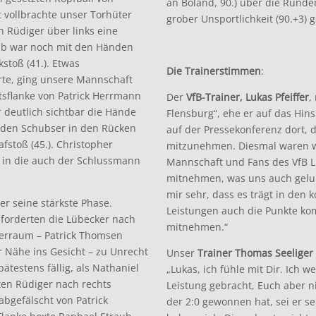
an Boland, 90.) über die Rund
at vollbrachte unser Torhüter
grober Unsportlichkeit (90.+3)
 Rüdiger über links eine
aub war noch mit den Händen
stoß (41.). Etwas
Die Trainerstimmen
:
rte, ging unsere Mannschaft
tsflanke von Patrick Herrmann
Der
VfB-Trainer, Lukas Pfeiffer
,
 deutlich sichtbar die Hände
Flensburg“, ehe er auf das Hins
e den Schubser in den Rücken
auf der Pressekonferenz dort, 
fstoß (45.). Christopher
mitzunehmen. Diesmal waren wi
, in die auch der Schlussmann
Mannschaft und Fans des VfB Lü
mitnehmen, was uns auch gelung
mir sehr, dass es trägt in d
r seine stärkste Phase.
Leistungen auch die Punkte ko
forderten die Lübecker nach
mitnehmen.“
erraum – Patrick Thomsen
 Nähe ins Gesicht – zu Unrecht
Unser
Trainer Thomas Seeliger
ätestens fällig, als Nathaniel
„Lukas, ich fühle mit Dir. Ich we
en Rüdiger nach rechts
Leistung gebracht, Euch aber ni
abgefälscht von Patrick
der 2:0 gewonnen hat, sei er se