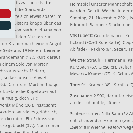
nnschaft zwar bereits drei
Heimspiel unserer Mannschaft 
ert, weil die Standards
werden. So tritt Weiche in der
r meldete sich etwas später im
Sonntag, 21. November 2021, is
aus der Distanz knapp über das
Edmund-Plambeck-Stadion beim 
aub beim von Nathaniel Amamoo
VfB Lübeck:
Gründemann – Kölle
umeck mit den Fäusten zur
Boland (90.+3 Rote Karte), Ciap
topher Kramer nach einem Angriff
Abifade) – Fakhro (64. Sezer). Tr
ke Seite aus 19 Metern beinahe
Gründemann (18.). Kurz darauf
Weiche:
Straub – Herrmann, Pae
h einem Solo von Morten
Kurzbach (67. Gieseler), Walter
khro aus sechs Metern,
Meyer) – Kramer (75. K. Schulz/V
lle, sodass unsere Abwehr
29.). Dann kam Morten Rüdiger
Tore:
0:1 Kramer (45., Strafstoß)
l, setzte die Kugel aber auf
Zuschauer:
2.590, darunter etwa
jie mutig, doch Eric
an der Lohmühle, Lübeck.
enig Mühe (36.). Insgesamt
sondere wurde es gefährlich,
Schiedsrichter:
Felix Bahr (SV A
en konnten. Ein Schuss von
entscheidenden Aktionen (wie be
cke geblockt (37.). Nach einem
„Gelb“ für Weiche (Paetow wege
l gesetzten Kopfball von