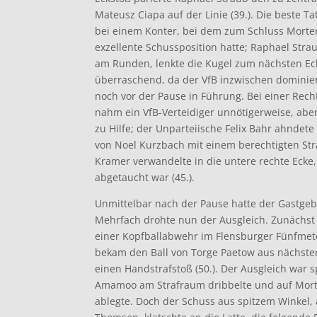
Mateusz Ciapa auf der Linie (39.). Die beste T
bei einem Konter, bei dem zum Schluss Morten
exzellente Schussposition hatte; Raphael Str
am Runden, lenkte die Kugel zum nächsten Eck
überraschend, da der VfB inzwischen dominie
noch vor der Pause in Führung. Bei einer Rech
nahm ein VfB-Verteidiger unnötigerweise, aber
zu Hilfe; der Unparteiische Felix Bahr ahndet
von Noel Kurzbach mit einem berechtigten Stra
Kramer verwandelte in die untere rechte Ecke
abgetaucht war (45.).
Unmittelbar nach der Pause hatte der Gastgebe
Mehrfach drohte nun der Ausgleich. Zunächst 
einer Kopfballabwehr im Flensburger Fünfmet
bekam den Ball von Torge Paetow aus nächster
einen Handstrafstoß (50.). Der Ausgleich war sp
Amamoo am Strafraum dribbelte und auf Mort
ablegte. Doch der Schuss aus spitzem Winkel, 