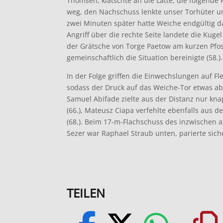
Thomsen, klatschte an die Latte, die folgende
weg, den Nachschuss lenkte unser Torhüter um
zwei Minuten später hatte Weiche endgültig d
Angriff über die rechte Seite landete die Kug
der Grätsche von Torge Paetow am kurzen Pfo
gemeinschaftlich die Situation bereinigte (58.).
In der Folge griffen die Einwechslungen auf Fl
sodass der Druck auf das Weiche-Tor etwas a
Samuel Abifade zielte aus der Distanz nur kn
(66.), Mateusz Ciapa verfehlte ebenfalls aus d
(68.). Beim 17-m-Flachschuss des inzwischen
Sezer war Raphael Straub unten, parierte siche
TEILEN