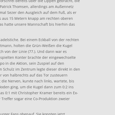
orschrei bereits über die Lippen gebracht, die
 Patrick Thomsen, allerdings am Außennetz
emal Sezer den Ausgleich auf dem Fuß, als er
nks aus 15 Metern knapp am rechten oberen
Was hatte unsere Mannschaft bis hierhin das
Nadelstiche. Bei einem Eckball von der rechten
rtmann, holten die Grün-Weißen die Kugel
h von der Linie (77.). Und dann war es
gespielten Konter brachte der eingewechselte
o in die Aktion, sein Zuspiel auf den
n Schulz im Zentrum legte dieser direkt in den
r von halbrechts auf das Tor zusteuern
 die Nerven, kurvte nach links, wartete, bis
oden ging, um die Kugel dann zum 0:2 ins
das 0:1 mit Christopher Kramer bereits ein Ex-
 Treffer sogar eine Co-Produktion zweier
rger Fans obenauf. Sie konnten jetzt