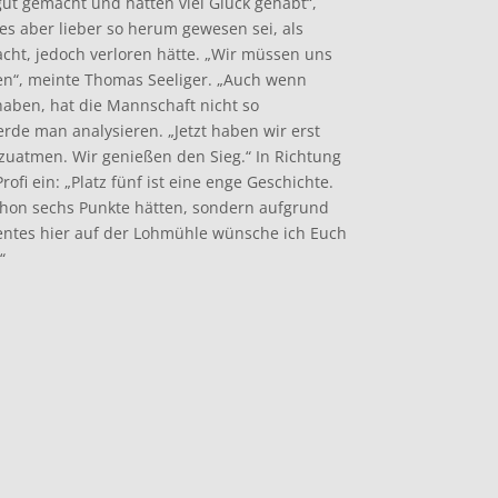
gut gemacht und hatten viel Glück gehabt“,
es aber lieber so herum gewesen sei, als
cht, jedoch verloren hätte. „Wir müssen uns
n“, meinte Thomas Seeliger. „Auch wenn
 haben, hat die Mannschaft nicht so
werde man analysieren. „Jetzt haben wir erst
zuatmen. Wir genießen den Sieg.“ In Richtung
ofi ein: „Platz fünf ist eine enge Geschichte.
chon sechs Punkte hätten, sondern aufgrund
ntes hier auf der Lohmühle wünsche ich Euch
“