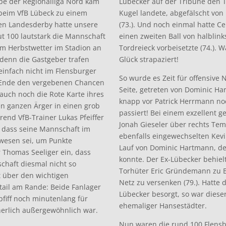
pe der Regionalliga Nord kam
Lübecker auf der Tribüne den T
beim VfB Lübeck zu einem
Kugel landete, abgefälscht von
len Landesderby hatte unsere
(73.). Und noch einmal hatte C
t 100 lautstark die Mannschaft
einen zweiten Ball von halbli
em Herbstwetter im Stadion an
Tordreieck vorbeisetzte (74.). 
 denn die Gastgeber trafen
Glück strapaziert!
infach nicht im Flensburger
So wurde es Zeit für offensive 
am Ende den vergebenen Chancen
Seite, getreten von Dominic Ha
auch noch die Rote Karte ihres
knapp vor Patrick Herrmann noc
n ganzen Ärger in einen grob
passiert! Bei einem exzellent 
end VfB-Trainer Lukas Pfeiffer
Jonah Gieseler über rechts Temp
 dass seine Mannschaft im
ebenfalls eingewechselten Kevi
wesen sei, um Punkte
Lauf von Dominic Hartmann, de
 Thomas Seeliger ein, dass
konnte. Der Ex-Lübecker behielt
chaft diesmal nicht so
Torhüter Eric Gründemann zu B
it über den wichtigen
Netz zu versenken (79.). Hatte 
tail am Rande: Beide Fanlager
Lübecker besorgt, so war dieser
fiff noch minutenlang für
ehemaliger Hansestädter.
cherlich außergewöhnlich war.
Nun waren die rund 100 Flensbu