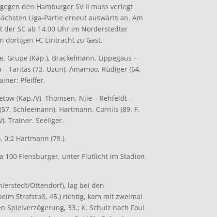
gegen den Hamburger SV II muss verlegt
 nächsten Liga-Partie erneut auswärts an. Am
t der SC ab 14.00 Uhr im Norderstedter
dortigen FC Eintracht zu Gast.
, Grupe (Kap.), Brackelmann, Lippegaus –
a – Taritas (73. Uzun), Amamoo, Rüdiger (64.
ainer: Pfeiffer.
tow (Kap./V), Thomsen, Njie – Rehfeldt –
 (57. Schleemann), Hartmann, Cornils (89. F.
). Trainer. Seeliger.
, 0:2 Hartmann (79.).
 100 Flensburger, unter Flutlicht im Stadion
hlerstedt/Ottendorf), lag bei den
im Strafstoß, 45.) richtig, kam mit zweimal
n Spielverzögerung, 33.; K. Schulz nach Foul