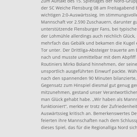
Zum Auftakt des 15. Spieltages der Nord-Grup
der SC Weiche Flensburg 08 am Freitagabend 
wichtigen 2:0-Auswärtssieg. Im stimmungsvol
Mannschaft vor 2.590 Zuschauern, darunter gu
unterstützende Flensburger Fans, bei typisch
der Lohmühle allerdings auch reichlich Glück,
mehrfach das Gebälk und bekamen die Kugel e
Tor unter. Der Drittliga-Absteiger trauerte 
nach und musste unmittelbar mit dem Abpfiff 
Routiniers Mirko Boland hinnehmen, der seine
unsportlich ausgeführten Einwurf packte. Währ
nach den spannenden 90 Minuten bilanzierte,
Gegensatz zum Hinspiel diesmal gut genug ge
mitzunehmen, gestand unser Verantwortlicher
man Glück gehabt habe. „Wir haben als Manns
funktioniert“, merkte er trotz der Zufriedenhe
Auswärtssieg kritisch an. Bemerkenswertes De
feierten ihre Mannschaften nach dem Schlussp
dieses Spiel, das für die Regionalliga Nord si