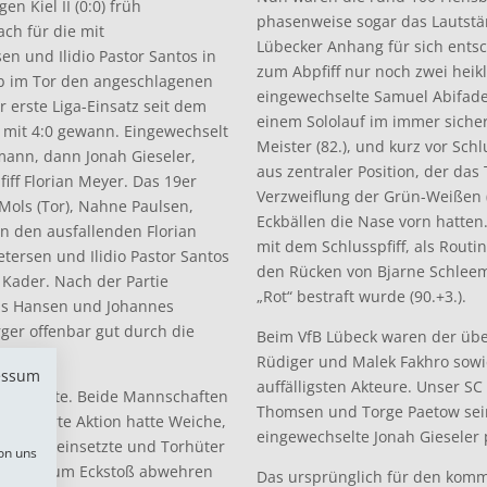
n Kiel II (0:0) früh
phasenweise sogar das Lautstär
ch für die mit
Lübecker Anhang für sich ents
n und Ilidio Pastor Santos in
zum Abpfiff nur noch zwei heik
ub im Tor den angeschlagenen
eingewechselte Samuel Abifade
r erste Liga-Einsatz seit dem
einem Sololauf im immer siche
 mit 4:0 gewann. Eingewechselt
Meister (82.), und kurz vor Sc
mann, dann Jonah Gieseler,
aus zentraler Position, der das
iff Florian Meyer. Das 19er
Verzweiflung der Grün-Weißen (
Mols (Tor), Nahne Paulsen,
Eckbällen die Nase vorn hatten.
n den ausfallenden Florian
mit dem Schlusspfiff, als Routi
tersen und Ilidio Pastor Santos
den Rücken von Bjarne Schlee
 Kader. Nach der Partie
„Rot“ bestraft wurde (90.+3.).
as Hansen und Johannes
rger offenbar gut durch die
Beim VfB Lübeck waren der üb
Rüdiger und Malek Fakhro sowi
essum
auffälligsten Akteure. Unser SC
n Momente. Beide Mannschaften
Thomsen und Torge Paetow sein
nenswerte Aktion hatte Weiche,
eingewechselte Jonah Gieseler 
urzbach einsetzte und Torhüter
on uns
außen zum Eckstoß abwehren
Das ursprünglich für den komm