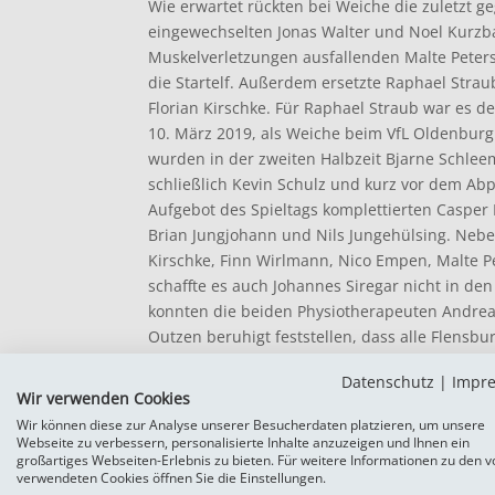
Wie erwartet rückten bei Weiche die zuletzt gege
eingewechselten Jonas Walter und Noel Kurzba
Muskelverletzungen ausfallenden Malte Peterse
die Startelf. Außerdem ersetzte Raphael Stra
Florian Kirschke. Für Raphael Straub war es de
10. März 2019, als Weiche beim VfL Oldenburg
wurden in der zweiten Halbzeit Bjarne Schlee
schließlich Kevin Schulz und kurz vor dem Abpf
Aufgebot des Spieltags komplettierten Casper 
Brian Jungjohann und Nils Jungehülsing. Nebe
Kirschke, Finn Wirlmann, Nico Empen, Malte Pe
schaffte es auch Johannes Siregar nicht in den
konnten die beiden Physiotherapeuten Andre
Outzen beruhigt feststellen, dass alle Flensbu
etwas mehr als 90 Minuten gekommen sind.
Datenschutz
|
Impr
Wir verwenden Cookies
Dem Landesderby fehlten anfangs die große
Wir können diese zur Analyse unserer Besucherdaten platzieren, um unsere
agierten eher etwas abwartend. Die erste nen
Webseite zu verbessern, personalisierte Inhalte anzuzeigen und Ihnen ein
als Christopher Kramer auf halbrechts Noel K
großartiges Webseiten-Erlebnis zu bieten. Für weitere Informationen zu den v
Eric Gründemann den Schuss unseres Rechts
verwendeten Cookies öffnen Sie die Einstellungen.