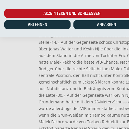
konnte (10). Nach elf Minuten hatte unsere Ma
Eckstöße, daraus aber keine Torgefahr produzi
AKZEPTIEREN UND SCHLIESSEN
allesamt wirkungslos verpufften. Der Gastgebe
Spiel an. Zunächst zielte Calvin Brackelmann 
ABLEHNEN
ANPASSEN
Tor (13.). Dann war SC-Torhüter Raphael Str
direkt getretenen Freistoß vom linken Strafra
Stelle (14.). Auf der Gegenseite schoss Chris
über Jonas Walter und Kevin Njie über die lin
aus dem Stand in die Arme von Torhüter Eric 
hatte Malek Fakhro die beste VfB-Chance. Nac
Rüdiger über die rechte Seite bekam Malek Fa
zentrale Position, den Ball nicht unter Kontro
gemeinschaftlich zum Eckstoß klären konnte (
aus Nahdistanz und in Bedrängnis zum Kopfbal
die Latte (30.). Auf der Gegenseite war Kevin N
Gründemann hatte mit dem 25-Meter-Schuss w
wurde allerdings der VfB immer stärker. Insbe
wenn die Grün-Weißen mit Tempo Räume nutz
Malek Fakhro wurde von Torben Rehfeldt zur E
Eckstoß parierte Raphael Straub den zu zentra