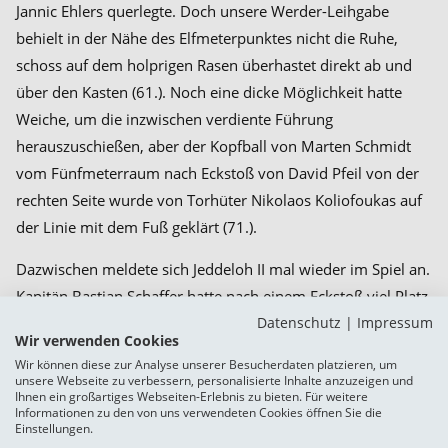
Jannic Ehlers querlegte. Doch unsere Werder-Leihgabe
behielt in der Nähe des Elfmeterpunktes nicht die Ruhe,
schoss auf dem holprigen Rasen überhastet direkt ab und
über den Kasten (61.). Noch eine dicke Möglichkeit hatte
Weiche, um die inzwischen verdiente Führung
herauszuschießen, aber der Kopfball von Marten Schmidt
vom Fünfmeterraum nach Eckstoß von David Pfeil von der
rechten Seite wurde von Torhüter Nikolaos Koliofoukas auf
der Linie mit dem Fuß geklärt (71.).
Dazwischen meldete sich Jeddeloh II mal wieder im Spiel an.
Kapitän Bastian Schaffer hatte nach einem Eckstoß viel Platz,
Datenschutz
|
Impressum
schoss ebenfalls überhastet über den Kasten (67.). Besser
Wir verwenden Cookies
machte es da Willem-Hendrik Hoffrogge, der eine Flanke
Wir können diese zur Analyse unserer Besucherdaten platzieren, um
aus dem rechten Halbfeld des eingewechselten Ex-
unsere Webseite zu verbessern, personalisierte Inhalte anzuzeigen und
Ihnen ein großartiges Webseiten-Erlebnis zu bieten. Für weitere
Flensburgers Pierre Becken ebenso unbedrängt wie
Informationen zu den von uns verwendeten Cookies öffnen Sie die
Einstellungen.
sehenswert ins lange Eck einköpfte (73.). Der Torschütze