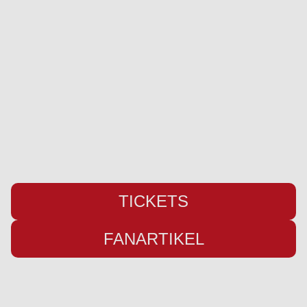
SC Weiche Flensburg 08 Liga GmbH & Co. KG
Pattburger Bogen 25
24955 Harrislee
Telefon:
+49 (0) 461 / 50 03 55 16
Fax: +49 (0) 461 78418
E-Mail:
info@weiche-liga.de
TICKETS
FANARTIKEL
Übersicht
Infos
Neuigkeiten
Impressum