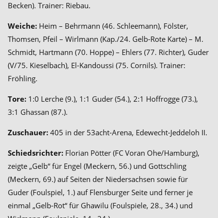
Becken). Trainer: Riebau.
Weiche:
Heim – Behrmann (46. Schleemann), Fölster,
Thomsen, Pfeil – Wirlmann (Kap./24. Gelb-Rote Karte) – M.
Schmidt, Hartmann (70. Hoppe) – Ehlers (77. Richter), Guder
(V/75. Kieselbach), El-Kandoussi (75. Cornils). Trainer:
Fröhling.
Tore:
1:0 Lerche (9.), 1:1 Guder (54.), 2:1 Hoffrogge (73.),
3:1 Ghassan (87.).
Zuschauer:
405 in der 53acht-Arena, Edewecht-Jeddeloh II.
Schiedsrichter:
Florian Pötter (FC Voran Ohe/Hamburg),
zeigte „Gelb“ für Engel (Meckern, 56.) und Gottschling
(Meckern, 69.) auf Seiten der Niedersachsen sowie für
Guder (Foulspiel, 1.) auf Flensburger Seite und ferner je
einmal „Gelb-Rot“ für Ghawilu (Foulspiele, 28., 34.) und