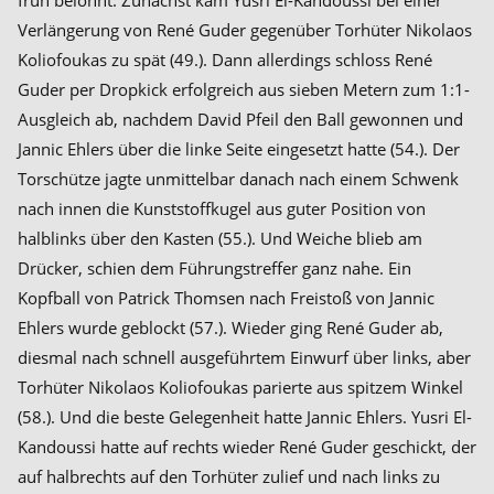
früh belohnt. Zunächst kam Yusri El-Kandoussi bei einer
Verlängerung von René Guder gegenüber Torhüter Nikolaos
Koliofoukas zu spät (49.). Dann allerdings schloss René
Guder per Dropkick erfolgreich aus sieben Metern zum 1:1-
Ausgleich ab, nachdem David Pfeil den Ball gewonnen und
Jannic Ehlers über die linke Seite eingesetzt hatte (54.). Der
Torschütze jagte unmittelbar danach nach einem Schwenk
nach innen die Kunststoffkugel aus guter Position von
halblinks über den Kasten (55.). Und Weiche blieb am
Drücker, schien dem Führungstreffer ganz nahe. Ein
Kopfball von Patrick Thomsen nach Freistoß von Jannic
Ehlers wurde geblockt (57.). Wieder ging René Guder ab,
diesmal nach schnell ausgeführtem Einwurf über links, aber
Torhüter Nikolaos Koliofoukas parierte aus spitzem Winkel
(58.). Und die beste Gelegenheit hatte Jannic Ehlers. Yusri El-
Kandoussi hatte auf rechts wieder René Guder geschickt, der
auf halbrechts auf den Torhüter zulief und nach links zu