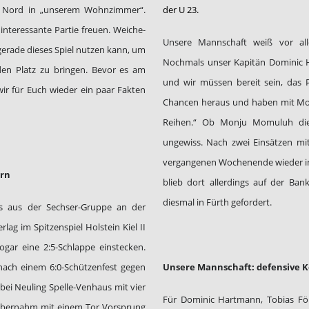
iga Nord in „unserem Wohnzimmer“.
der U 23.
interessante Partie freuen. Weiche-
Unsere Mannschaft weiß vor al
erade dieses Spiel nutzen kann, um
Nochmals unser Kapitän Dominic H
f den Platz zu bringen. Bevor es am
und wir müssen bereit sein, das P
ir für Euch wieder ein paar Fakten
Chancen heraus und haben mit Mom
Reihen.“ Ob Monju Momuluh die 
ungewiss. Nach zwei Einsätzen mit
vergangenen Wochenende wieder im 
orn
blieb dort allerdings auf der Ban
diesmal in Fürth gefordert.
ss aus der Sechser-Gruppe an der
lag im Spitzenspiel Holstein Kiel II
gar eine 2:5-Schlappe einstecken.
nach einem 6:0-Schützenfest gegen
Unsere Mannschaft: defensive K
ei Neuling Spelle-Venhaus mit vier
Für Dominic Hartmann, Tobias Fö
a übernahm mit einem Tor Vorsprung