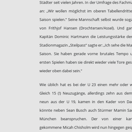
Städter seit vielen Jahren. In der Umfrage des Fachma
an: „Wir wollen möglichst im oberen Tabellendritt
Saison spielen.“ Seine Mannschaft selbst wurde soga
von Frithjof Hansen (Drochtersen/Assel). Und ga
Kapitän Dominic Hartmann die Leistungsstärke der 
Stadionmagazin „Steilpass“ sagte er: „Ich sehe die Ma
Saison. Sie haben gerade vorne brutales Tempo 
ersten Spielen haben sie direkt wieder viele Tore ge
wieder oben dabei sein.“
Wie üblich hat es bei der U 23 einen mehr oder 
Gleich 15 (!) Neuzugänge, allerdings zehn aus d
neun aus der U 19, kamen in den Kader von Dani
könnte neben Sean Busch auch Stürmer Mamin Sa
München beanspruchen. Der von einer kanad
gekommene Micah Chisholm wird nun hingegen gesp