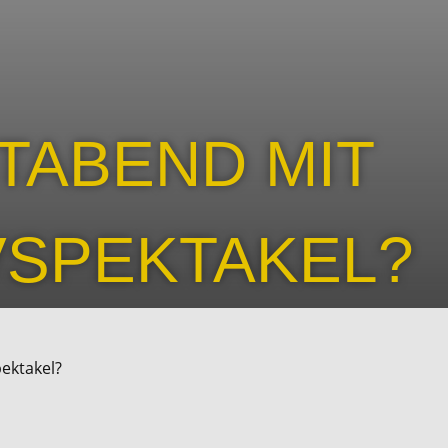
TABEND MIT
VSPEKTAKEL?
pektakel?