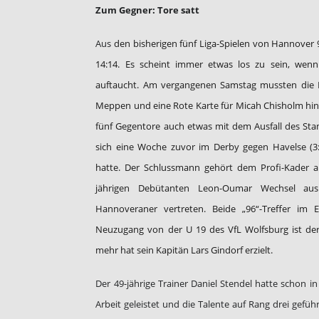
Zum Gegner: Tore satt
Aus
den bisherigen fünf Liga-Spielen von Hannover 96
14:14. Es scheint immer etwas los zu sein, wenn
auftaucht. Am vergangenen Samstag mussten die H
Meppen und eine Rote Karte für Micah Chisholm hi
fünf Gegentore auch etwas mit dem Ausfall des Sta
sich eine Woche zuvor im Derby gegen Havelse (3
hatte. Der Schlussmann gehört dem Profi-Kader
jährigen Debütanten Leon-Oumar Wechsel aus 
Hannoveraner vertreten. Beide „96“-Treffer im 
Neuzugang von der U 19 des VfL Wolfsburg ist derze
mehr hat sein Kapitän Lars Gindorf erzielt.
Der 49-jährige Trainer Daniel Stendel hatte schon i
Arbeit geleistet und die Talente auf Rang drei geführ