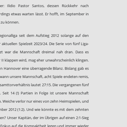
r: Ilidio Pastor Santos, dessen Rückkehr nach
dings etwas warten lässt. Er hofft, im September in
 zu können.
gionalliga seit dem Aufstieg 2012 solange auf den
 aktuellen Spielzeit 2023/24. Die Serie von fünf Liga-
etzt war die Mannschaft dreimal nah dran. Dass es
II klappen wird, mag eher unwahrscheinlich klingen.
on Hannover eine überragende Bilanz. Bislang gab es
wann unsere Mannschaft, acht Spiele endeten remis,
samttorverhältnis lautet 27:15. Die vergangenen fünf
 Seit 14 (!) Partien in Folge ist unsere Mannschaft
. Weiche verlor nur eines von zehn Heimspielen, und
ember 2012 (1:2). Und wie könnte es mit dem zehnten
n? Unser Kapitän, der im Übrigen auf einen 2:1-Sieg
n Fokus auf die Kompaktheit legen und immer wieder