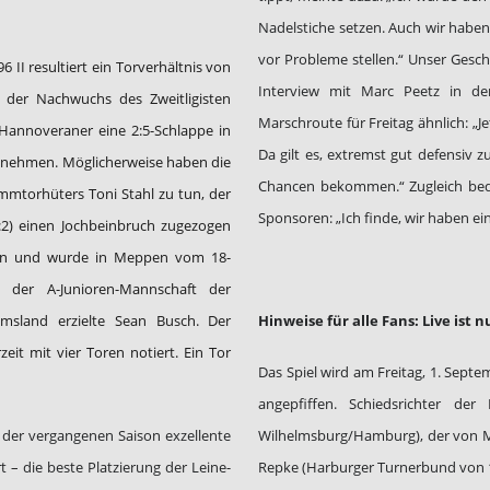
Nadelstiche setzen. Auch wir hab
vor Probleme stellen.“ Unser Geschä
 II resultiert ein Torverhältnis von
Interview mit Marc Peetz in der
 der Nachwuchs des Zweitligisten
Marschroute für Freitag ähnlich: „J
annoveraner eine 2:5-Schlappe in
Da gilt es, extremst gut defensiv
nnehmen. Möglicherweise haben die
Chancen bekommen.“ Zugleich beda
mmtorhüters Toni Stahl zu tun, der
Sponsoren: „Ich finde, wir haben ein
:2) einen Jochbeinbruch zugezogen
 an und wurde in Meppen vom 18-
der A-Junioren-Mannschaft der
Emsland erzielte Sean Busch. Der
Hinweise für alle Fans: Live ist
it mit vier Toren notiert. Ein Tor
Das Spiel wird am Freitag, 1. Sep
angepfiffen. Schiedsrichter de
n der vergangenen Saison exzellente
Wilhelmsburg/Hamburg), der von 
t – die beste Platzierung der Leine-
Repke (Harburger Turnerbund von 1