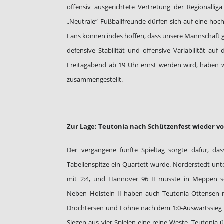
offensiv ausgerichtete Vertretung der Regionall
„Neutrale“ Fußballfreunde dürfen sich auf eine hoch
Fans können indes hoffen, dass unsere Mannschaft g
defensive Stabilität und offensive Variabilität au
Freitagabend ab 19 Uhr ernst werden wird, haben w
zusammengestellt.
Zur Lage: Teutonia nach Schützenfest wieder v
Der vergangene fünfte Spieltag sorgte dafür, da
Tabellenspitze ein Quartett wurde. Norderstedt unter
mit 2:4, und Hannover 96 II musste in Meppen so
Neben Holstein II haben auch Teutonia Ottensen 
Drochtersen und Lohne nach dem 1:0-Auswärtssieg b
Siegen aus vier Spielen eine reine Weste. Teutoni