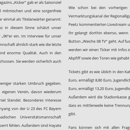
gazins „Kicker“ gab er als Saisonziel
Wie schon bei den vorherigen 
el mitmischen und eine sorgenfreie
Vermarktungskanal der Regionallig
r einmal als Titelanwärter genannt:
Peetz kommentierten Livestream 
nz in diesem Sinne schätzt unser
Ihr gelangt dorthin ebenso, wenn 
„96“er ein. Im Interview für unser
Button „Weiche 08 TV“ geht. Auf fus
nnschaft ähnlich stark wie die letzte
werden wir einen Ticker mit Infos 
und enorme Qualität. Auch in den
Abpfiff sowie den Toren wie gehabt
schossen. Sie werden sicherlich auch
Tickets gibt es wie üblich in den K
Euro, ermäßigt 8,80 Euro, Jugendlic
weniger starken Umbruch gegeben.
Euro, ermäßigt 13,20 Euro, Jugendli
em eigenen Verein, davon wiederum
Außerdem wird die Stadionkasse ge
el Stendel. Besonderes Interesse
dass es mittlerweile keine Trennu
nyang von der U 23 des FC Bayern
gibt.
ischen Universitätsmannschaft
errt fehlen. Außerdem sind Hayate
Fans können sich mit allen Fra