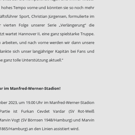
en hohes Tempo vorne und könnten sie so noch mehr
ftsführer Sport, Christian Jürgensen, formulierte im
 vierten Folge unserer Serie „Verlängerung“ die
etzt wartet Hannover II, eine ganz spielstarke Truppe.
 zu arbeiten, und nach vorne werden wir dann unsere
nkte sich unser langjähriger Kapitän bei Fans und
e ganz tolle Unterstützung aktuell.“
 nur im Manfred-Werner-Stadion!
tember 2023, um 19.00 Uhr im Manfred-Werner-Stadion
r Partie ist Furkan Cevdet Vardar (SV Rot-Weiß
Marvin Vogt (SV Börnsen 1948/Hamburg) und Marvin
865/Hamburg) an den Linien assistiert wird.