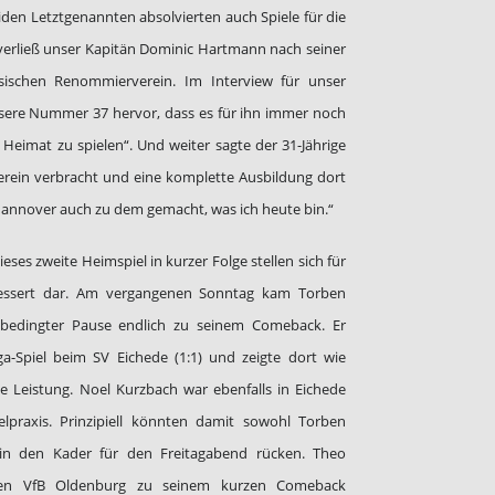
iden Letztgenannten absolvierten auch Spiele für die
erließ unser Kapitän Dominic Hartmann nach seiner
sischen Renommierverein. Im Interview für unser
sere Nummer 37 hervor, dass es für ihn immer noch
 Heimat zu spielen“. Und weiter sagte der 31-Jährige
Verein verbracht und eine komplette Ausbildung dort
Hannover auch zu dem gemacht, was ich heute bin.“
eses zweite Heimspiel in kurzer Folge stellen sich für
bessert dar. Am vergangenen Sonntag kam Torben
sbedingter Pause endlich zu seinem Comeback. Er
ga-Spiel beim SV Eichede (1:1) und zeigte dort wie
te Leistung. Noel Kurzbach war ebenfalls in Eichede
elpraxis. Prinzipiell könnten damit sowohl Torben
in den Kader für den Freitagabend rücken. Theo
en VfB Oldenburg zu seinem kurzen Comeback