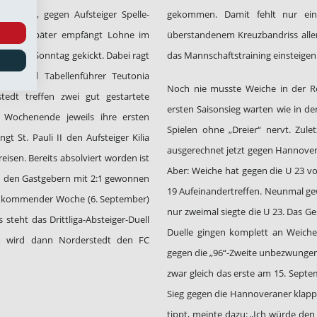
n/Assel, gegen Aufsteiger Spelle-
gekommen. Damit fehlt nur eine
Stunde später empfängt Lohne im
überstandenem Kreuzbandriss aller
dann am Sonntag gekickt. Dabei ragt
das Mannschaftstraining einsteigen
 II, und Tabellenführer Teutonia
Noch nie musste Weiche in der Re
edt treffen zwei gut gestartete
ersten Saisonsieg warten wie in der
 Wochenende jeweils ihre ersten
Spielen ohne „Dreier“ nervt. Zul
 St. Pauli II den Aufsteiger Kilia
ausgerechnet jetzt gegen Hannover 
eisen. Bereits absolviert worden ist
Aber: Weiche hat gegen die U 23 v
on den Gastgebern mit 2:1 gewonnen
19 Aufeinandertreffen. Neunmal ge
ch kommender Woche (6. September)
nur zweimal siegte die U 23. Das Ge
steht das Drittliga-Absteiger-Duell
Duelle gingen komplett an Weiche.
 wird dann Norderstedt den FC
gegen die „96“-Zweite unbezwungen
zwar gleich das erste am 15. Sept
Sieg gegen die Hannoveraner klappe
tippt, meinte dazu: „Ich würde de