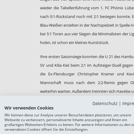
wieder die Tabellenführung vom 1. FC Phönix Lübeck
nach 0:1-Rückstand noch mit 2:1 besiegen konnte. E
Blau-Weißen erzielten in der Nachspielzeit in Spelle-V
bei 5:1 Toren aus vier Siegen die Minimalisten der Li
holen, ist schon ein kleines Kunststück.
Ihre ersten Saisonsiege konnten die U 21 des Hamb
SV und Kilia Kiel beim 2:1 im Aufsteiger-Duell gegen 
die Ex-Flensburger Christopher Kramer und Kev
Mannschaft muss nach dem 2:2-Remis gegen Old
weiterhin warten. Außerdem trennten sich Havelse un
Datenschutz
|
Impr
Weiter geht es mit dem 6. Spieltag am kommende
Wir verwenden Cookies
Mannschaft gegen die U 23 von Hannover 96 am Fre
Wir können diese zur Analyse unserer Besucherdaten platzieren, um unsere
Webseite zu verbessern, personalisierte Inhalte anzuzeigen und Ihnen ein
als jene in Oldenburg angepfiffen, wo der Spieltag er
großartiges Webseiten-Erlebnis zu bieten. Für weitere Informationen zu den v
verwendeten Cookies öffnen Sie die Einstellungen.
auf die U 21 des Hamburger SV. Auch am Samstag 