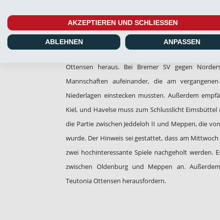
auf dem Spielplan. Ab 17 Uhr versucht Drochterse
AKZEPTIEREN UND SCHLIESSEN
Venhaus den ersten Sieg zu landen. Noch eine 
Spitzenspiel den 1. FC Phönix Lübeck. Viermal wird 
ABLEHNEN
ANPASSEN
die Paarung zwischen dem Dritten, Holstein Kiel
Ottensen heraus. Bei Bremer SV gegen Norderst
Mannschaften aufeinander, die am vergangenen
Niederlagen einstecken mussten. Außerdem empfängt
Kiel, und Havelse muss zum Schlusslicht Eimsbüttel r
die Partie zwischen Jeddeloh II und Meppen, die v
wurde. Der Hinweis sei gestattet, dass am Mittwo
zwei hochinteressante Spiele nachgeholt werden. Es 
zwischen Oldenburg und Meppen an. Außerdem
Teutonia Ottensen herausfordern.