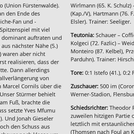
ro (Union Fürstenwalde).
Wirlmann (65. K. Schulz)
an den Ende des
(Kap./V), Hartmann (76. F.
iche-Fan und -
Elsler). Trainer: Seeliger.
pitzenspiel mit viel
Teutonia:
Schauer – Coffi
t dominant auftraten und
Kolgeci (72. Fazlic) – We
 aus nächster Nähe (5.)
Monteiro (87. Kelbel), Pr
) waren aber nicht
Parduhn). Trainer: Hirsch
st realisieren, dass der
tte. Dann allerdings
Tore:
0:1 Istefo (41.), 0:2 
allverlängerung von
 Marcel Cornils über die
Zuschauer:
500 im (Coron
 Unser Stürmer behielt
Werner-Stadion, Flensbu
am Fuß, brachte die
Schiedsrichter:
Theodor P
uss setzte Yves Mfumu
zuweilen hitzigen Partie 
.). Und Jonah Gieseler
letztlich mit erstaunlich
 doch den Schuss aus
(Thomsen nach Foul an Ko