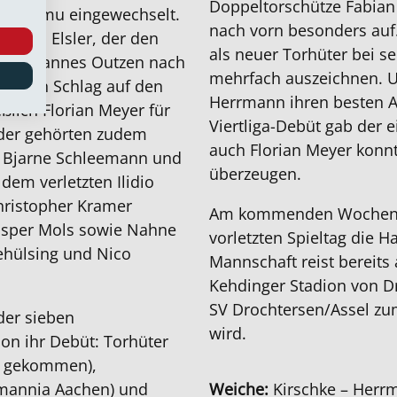
Doppeltorschütze Fabian 
es Mfumu eingewechselt.
nach vorn besonders auf
hanael Elsler, der den
als neuer Torhüter bei s
sio Johannes Outzen nach
mehrfach auszeichnen. U
t einen Schlag auf den
Herrmann ihren besten A
ßlich Florian Meyer für
Viertliga-Debüt gab der 
der gehörten zudem
auch Florian Meyer konn
n, Bjarne Schleemann und
überzeugen.
dem verletzten Ilidio
hristopher Kramer
Am kommenden Wochenen
asper Mols sowie Nahne
vorletzten Spieltag die H
gehülsing und Nico
Mannschaft reist bereits 
Kehdinger Stadion von Dr
SV Drochtersen/Assel zu
der sieben
wird.
on ihr Debüt: Torhüter
V gekommen),
emannia Aachen) und
Weiche:
Kirschke – Herrm