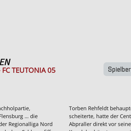
SEN
Spielber
 FC TEUTONIA 05
achholpartie,
Torben Rehfeldt behaupte
 Flensburg … die
scheiterte, hatte der Cen
er Regionalliga Nord
Abpraller direkt vor sein