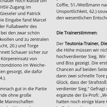
Schauer noch klasse um
Coffie, 51./Weißmann nac
er HSV-Zugang im
Unsportlichkeit, 62.) so
 Gieseler und Patrick
den wesentlichen Entsche
Die Eingabe fand Marcel
der Fußabwehr des
h bei den zwar schön
Die Trainerstimmen
:
vollen und zu zentralen
Der
Teutonia-Trainer, Di
ht, 20.) und Torge
die Höhe müssen wir nich
nnett Schauer sicher zur
hochverdienter Sieg. Wir
r Körpereinsatz von
und Biss gezeigt. Die ers
rzondziono im Weiche-
Chancen auf beiden Seite
en gesorgt, die dafür
dann zwei schnelle Tore 
.).
Glück, dass der Strafsto
nach gut in die Partie
verdienter Sieg.“ Gefrag
tunde ohne große
ergänzte der Ex-Profi: „
ide Mannschaften
hatten noch einige klare