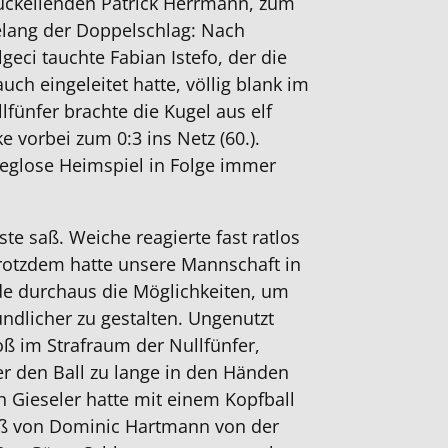
ückeilenden Patrick Herrmann, zum
gelang der Doppelschlag: Nach
eci tauchte Fabian Istefo, der die
auch eingeleitet hatte, völlig blank im
lfünfer brachte die Kugel aus elf
e vorbei zum 0:3 ins Netz (60.).
ieglose Heimspiel in Folge immer
te saß. Weiche reagierte fast ratlos
rotzdem hatte unsere Mannschaft in
de durchaus die Möglichkeiten, um
undlicher zu gestalten. Ungenutzt
toß im Strafraum der Nullfünfer,
 den Ball zu lange in den Händen
ah Gieseler hatte mit einem Kopfball
toß von Dominic Hartmann von der