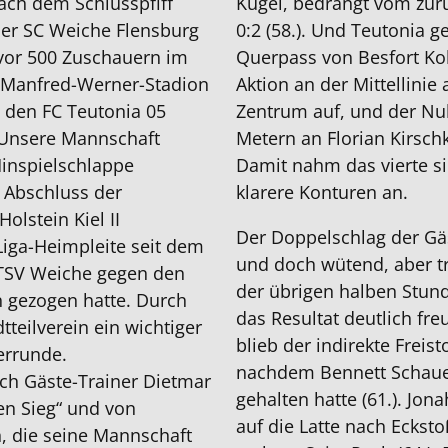
 nach dem Schlusspfiff
Kugel, bedrängt vom zur
 Der SC Weiche Flensburg
0:2 (58.). Und Teutonia 
vor 500 Zuschauern im
Querpass von Besfort Kolg
 Manfred-Werner-Stadion
Aktion an der Mittellinie 
 den FC Teutonia 05
Zentrum auf, und der Nul
 Unsere Mannschaft
Metern an Florian Kirschk
Hinspielschlappe
Damit nahm das vierte s
r Abschluss der
klarere Konturen an.
olstein Kiel II
Der Doppelschlag der Gäs
Liga-Heimpleite seit dem
und doch wütend, aber t
ETSV Weiche gegen den
der übrigen halben Stun
n gezogen hatte. Durch
das Resultat deutlich fre
teilverein ein wichtiger
blieb der indirekte Freis
terrunde.
nachdem Bennett Schauer
ch Gäste-Trainer Dietmar
gehalten hatte (61.). Jon
en Sieg“ und von
auf die Latte nach Ecks
h, die seine Mannschaft