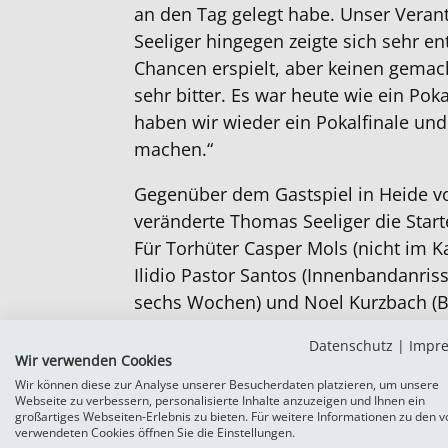
an den Tag gelegt habe. Unser Veran
Seeliger hingegen zeigte sich sehr e
Chancen erspielt, aber keinen gemach
sehr bitter. Es war heute wie ein Po
haben wir wieder ein Pokalfinale und
machen.“
Gegenüber dem Gastspiel in Heide vo
veränderte Thomas Seeliger die Starte
Für Torhüter Casper Mols (nicht im Ka
Ilidio Pastor Santos (Innenbandanriss
sechs Wochen) und Noel Kurzbach (Ba
Kirschke, Patrick Thomsen und Kevin 
Datenschutz
|
Impr
ergab sich eine etwas defensivere G
Wir verwenden Cookies
echten Spitzen, während Yves Mfum
Wir können diese zur Analyse unserer Besucherdaten platzieren, um unsere
Webseite zu verbessern, personalisierte Inhalte anzuzeigen und Ihnen ein
Mittelfeld auf der rechten Seite agie
großartiges Webseiten-Erlebnis zu bieten. Für weitere Informationen zu den v
verwendeten Cookies öffnen Sie die Einstellungen.
Rückstand wurden die offensiveren Ke