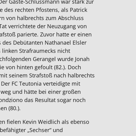
. Der Gäste-Schlussmann war stark zur
fe des rechten Pfostens, als Patrick
n von halbrechts zum Abschluss
 Tat verrichtete der Neuzugang von
rafstoß parierte. Zuvor hatte er einen
s des Debütanten Nathanael Elsler
 linken Strafraumecks nicht
achfolgenden Gerangel wurde Jonah
e von hinten gefoult (82.). Doch
mit seinem Strafstoß nach halbrechts
 Der FC Teutonia verteidigte mit
 weg und hätte bei einer großen
ondziono das Resultat sogar noch
en (80.).
n fielen Kevin Weidlich als ebenso
 befähigter „Sechser“ und