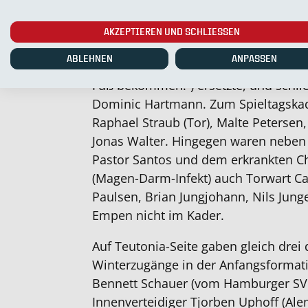
Wirlmann und Noel Kurzbach für Yv
Es folgten Regionalliga-Debütant Nat
AKZEPTIEREN UND SCHLIESSEN
angeschlagenen Marcel Cornils (Phy
ABLEHNEN
ANPASSEN
dem Spiel: „Wir müssen sehen. Er ha
Fuß bekommen.“) ersetzte, und schlie
Dominic Hartmann. Zum Spieltagska
Raphael Straub (Tor), Malte Peterse
Jonas Walter. Hingegen waren neben 
Pastor Santos und dem erkrankten C
(Magen-Darm-Infekt) auch Torwart C
Paulsen, Brian Jungjohann, Nils Jun
Empen nicht im Kader.
Auf Teutonia-Seite gaben gleich drei 
Winterzugänge in der Anfangsformati
Bennett Schauer (vom Hamburger S
Innenverteidiger Tjorben Uphoff (Al