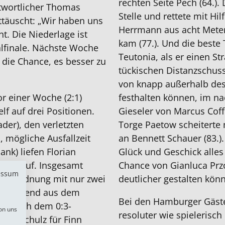
rechten Seite Pech (64.)
twortlicher Thomas
Stelle und rettete mit Hil
nttäuscht: „Wir haben uns
Herrmann aus acht Meter
t. Die Niederlage ist
kam (77.). Und die beste
kalfinale. Nächste Woche
Teutonia, als er einen St
 die Chance, es besser zu
tückischen Distanzschus
von knapp außerhalb des
r einer Woche (2:1)
festhalten können, im n
lf auf drei Positionen.
Gieseler von Marcus Coffi
der), den verletzten
Torge Paetow scheiterte 
, mögliche Ausfallzeit
an Bennett Schauer (83.).
nk) liefen Florian
Glück und Geschick alles
Njie auf. Insgesamt
Chance von Gianluca Prz
essum
rundordnung mit nur zwei
deutlicher gestalten könn
u hängend aus dem
Bei den Hamburger Gäste
rte. Nach dem 0:3-
on uns
resoluter wie spielerisch
vin Schulz für Finn