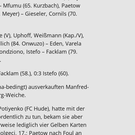
 – Mfumu (65. Kurzbach), Paetow
 Meyer) – Gieseler, Cornils (70.
e (V), Uphoff, Weißmann (Kap./V),
idlich (84. Onwuzo) – Eden, Varela
zondziono, Istefo – Facklam (79.
.
Facklam (58.), 0:3 Istefo (60).
a-bedingt) ausverkauften Manfred-
rg-Weiche.
otiyenko (FC Hude), hatte mit der
ordentlich zu tun, bekam sie aber
erweise lediglich vier Gelben Karten
lgeci, 17.; Paetow nach Foul an