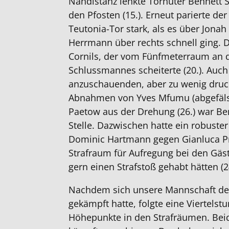
Nahdistanz lenkte Torhüter Bennett 
den Pfosten (15.). Erneut parierte d
Teutonia-Tor stark, als es über Jonah
Herrmann über rechts schnell ging. 
Cornils, der vom Fünfmeterraum an 
Schlussmannes scheiterte (20.). Auc
anzuschauenden, aber zu wenig druck
Abnahmen von Yves Mfumu (abgefälsc
Paetow aus der Drehung (26.) war Be
Stelle. Dazwischen hatte ein robuste
Dominic Hartmann gegen Gianluca P
Strafraum für Aufregung bei den Gäst
gern einen Strafstoß gehabt hätten (24
Nachdem sich unsere Mannschaft dem
gekämpft hatte, folgte eine Viertels
Höhepunkte in den Strafräumen. Be