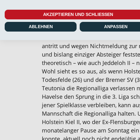
den Klassenerhalt nicht schaffen und
aufsteigen sollte. Wichtige Punkte 
AKZEPTIEREN UND SCHLIESSEN
II mit dem etwas überraschenden 3:0
ABLEHNEN
ANPASSEN
Außerdem unterlag Norderstedt bei 
1:2. Während Teutonia bekanntlich 
antritt und wegen Nichtmeldung zur 
und bislang einziger Absteiger festst
theoretisch – wie auch Jeddeloh II – 
Wohl sieht es so aus, als wenn Holstei
Todesfelde (26) und der Bremer SV (30
Teutonia die Regionalliga verlassen m
Havelse den Sprung in die 3. Liga sc
jener Spielklasse verbleiben, kann a
Mannschaft die Regionalliga halten. 
Holstein Kiel II, wo der Ex-Flensbur
monatelanger Pause am Sonntag ein
konnte, aktuell noch nicht endgültig 