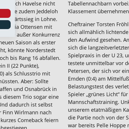
 zugleich Havelse nicht
Tabellennachbarn vorbei
sammelte zudem Jeddeloh
Klassement übernehmen
-Auswärtssieg in Lohne.
Cheftrainer Torsten Fröh
Teutonia Ottensen mit
sich allmählich lichtende
beinahe außer Konkurrenz
den Aufwind gesehen. A
neuen Saison als erster
sich die langzeitverletzt
eht, könnte Norderstedt
Spielpraxis in der U 23,
noch bis Rang 16 abfallen.
testete unmittelbar vor 
n II (22 Punkte),
Petersen, der sich vor e
) als Schlusstrio mit
Emden (0:4) am Mittelfuß
üssten. Aber: Sollte
Belastungstest des verle
haffen und Osnabrück in
Spieler „grünes Licht“ fü
us diesem Trio sogar eine
Mannschaftstraining. Unkl
Und dadurch ist selbst
unserem etatmäßigen Kap
ger Finn Wirlmann nach
die Partie noch von der S
 kurzes Comeback feiern
war bereits Pelle Hoppe 
abgestiegen.