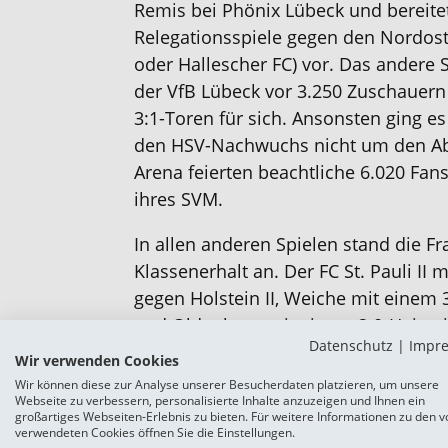
Remis bei Phönix Lübeck und bereitet
Relegationsspiele gegen den Nordost-
oder Hallescher FC) vor. Das andere 
der VfB Lübeck vor 3.250 Zuschauern
3:1-Toren für sich. Ansonsten ging 
den HSV-Nachwuchs nicht um den Abs
Arena feierten beachtliche 6.020 Fan
ihres SVM.
In allen anderen Spielen stand die 
Klassenerhalt an. Der FC St. Pauli II
gegen Holstein II, Weiche mit einem 
und Oldenburg mit einem 3:0-Heimsi
Datenschutz
|
Impr
gegen den Bremer SV haben gemeins
Wir verwenden Cookies
nennende 40-Punkte-Marke überspr
Wir können diese zur Analyse unserer Besucherdaten platzieren, um unsere
Webseite zu verbessern, personalisierte Inhalte anzuzeigen und Ihnen ein
schlimmstenfalls noch auf Platz 14 
großartiges Webseiten-Erlebnis zu bieten. Für weitere Informationen zu den v
dann ein Abstiegsplatz, wenn der VfL
verwendeten Cookies öffnen Sie die Einstellungen.