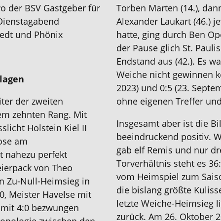
wo der BSV Gastgeber für
Torben Marten (14.), dann
 Dienstagabend
Alexander Laukart (46.) j
tedt und Phönix
hatte, ging durch Ben Op
der Pause glich St. Paulis
Endstand aus (42.). Es wa
Weiche nicht gewinnen ko
rlagen
2023) und 0:5 (23. Sept
eiter der zweiten
ohne eigenen Treffer und
dem zehnten Rang. Mit
Insgesamt aber ist die Bi
icht Holstein Kiel II
beeindruckend positiv. W
oose am
gab elf Remis und nur dr
t nahezu perfekt
Torverhältnis steht es 3
eierpack von Theo
vom Heimspiel zum Saison
ten Zu-Null-Heimsieg in
die bislang größte Kuliss
0, Meister Havelse mit
letzte Weiche-Heimsieg l
 mit 4:0 bezwungen
zurück. Am 26. Oktober 2