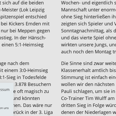
 sich auf die beiden
Wochen- und eigentlich 
Meister (Lok Leipzig
Mannschaft unter enorme
Spitzenspiel entschied
ohne Sieg hinterließen i
 bei Kickers Emden mit
zeigten sich Spieler und
es nur bei Meppen gegen
Sonntagnachmittag, als d
tieg. In der Hänsch-
und das vierte Spiel ohn
s einen 5:1-Heimsieg
wirkten unsere Jungs, un
auch noch den Montag tra
Frage nach dem
Die Sinne sind zwar weite
 mit einem 3:0-Heimsieg
Klassenerhalt amtlich bisl
3:1-Sieg in Todesfelde
Stimmung ist einfach ei
eg vor 3.878 Besuchern
wollen wir den nächsten 
essum
am die oft magisch zu
Pauli schlagen, um sie i
ungen und könnten
Co-Trainer Tim Wulff am
abrutschen. Das wäre nur
dritten Sieg in Folge wür
on uns
 Osnabrück in der 3. Liga
denen der Niederlagen w