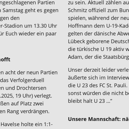
ungeschlagenen Partien
zu sein. Aktuell zähle
m Samstag geht es gegen
Schmitz offiziell zum Bu
gegen den
spielen, während der ne
r-Stadion um 13.30 Uhr
Hoffmann dem U-19-Kader
ür Euch wieder ein paar
gelten der dänische Abwe
Lübeck geborene Deutsch-
die türkische U 19 aktiv
Adam, der die Staatsbürge
hofft
Unser derzeit leider verl
 acht der neun Partien
äußerte sich im Intervie
 das Verfolgerduell
die U 23 des FC St. Pauli.
en und Drochtersen
sonst würden die nicht be
025, 19 Uhr) verlegt.
bleibt halt U 23 …“
ßen auf Platz zwei
ten Rang verdrängen.
Unsere Mannschaft: nä
Havelse holte ein 1:1-