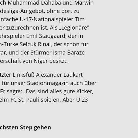
n auch Muhammad Dahaba und Marwin
ndesliga-Aufgebot, ohne dort zu
unfache U-17-Nationalspieler Tim
 zuzurechnen ist. Als „Legionäre“
hrspieler Emil Staugaard, der in
Türke Selcuk Rinal, der schon für
 war, und der Stürmer Isma Baraze
rschaft von Niger besitzt.
etzter Linksfuß Alexander Laukart
w für unser Stadionmagazin auch über
 Er sagte: „Das sind alles gute Kicker,
im FC St. Pauli spielen. Aber U 23
chsten Step gehen