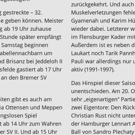
zurückgekehrt. Und auch 
g gestreckte – 32.
Muskelverletzungen fehle
sse geben können. Meister
Gyamenah und Karim Hü
ag ab 19 Uhr zuhause
wieder dabei. Letzterer w
 Stunde später empfängt
im Flensburger Kader mi
m Samstag beginnen
Außerdem ist es neben d
r Tabellennachbarn um
Laukart noch Tarik Pannh
d Brisanz bei Jeddeloh II
Pauli war allerdings nur 
felde gastiert ab 17 Uhr
aktiv (1991-1997).
 an den Bremer SV
Das Hinspiel dieser Sais
unentschieden. Am 20. Okt
eiten gibt es auch am
sehr „eigenartigen“ Parti
onia Ottensen und Meppen
zwei Eigentore: Den Rüc
ngslosen Spiel
Christian Rust nicht unter
ngt ab 14 Uhr zum Wahren
der Hamburger Lennart A
r SV II. Und ab 15 Uhr
Ball von Sandro Plechaty 