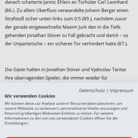
danach scheiterte Jannic Ehlers an Torhüter Carl Leonhard
(86.). Zu allem Überfluss verwandelte Johann Berger einen
Strafstoß sicher unten links zum 0:5 (89.), nachdem zuvor
der gerade eingewechselte Maxim Jurk den in die Tiefe
gehenden Jonathan Stöver zu Fall gebracht und damit – so
der Unparteiische – ein sicheres Tor verhindert hatte (87.).
Die Gäste hatten in Jonathan Stöver und Vjekoslav Taritas
ihre überragenden Spieler, die immer wieder für
Gefahrenmomente sorgten. In Haris Hyseni hatten sie
Datenschutz
|
Impressum
zudem lange Zeit einen Kompagnon in der Spitze, der an
Wir verwenden Cookies
den ersten beiden – letztlich entscheidenden – Toren
Wir können diese zur Analyse unserer Besucherdaten platzieren, um
unsere Webseite zu verbessern, personalisierte Inhalte anzuzeigen und
beteiligt war. Vierter herausragender „Unterschiedsspieler“
Ihnen ein großartiges Webseiten-Erlebnis zu bieten. Für weitere
Informationen zu den von uns verwendeten Cookies öffnen Sie die
war der zweite Doppeltorschütze Johann Berger im
Einstellungen.
defensiven Mittelfeld, der nach der Auswechslung von Haris
Hyseni auch die Kapitänsbinde übernahm. Bei unserer sich