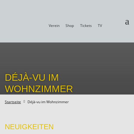
a
Verein
Shop
Tickets
TV
DÉJÀ-VU IM
WOHNZIMMER
Startseite
Déjà-vu im Wohnzimmer

NEUIGKEITEN