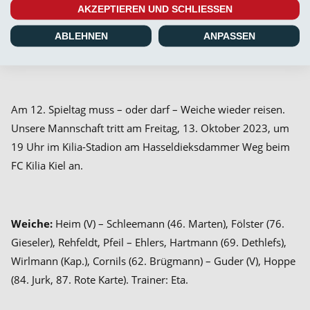
AKZEPTIEREN UND SCHLIESSEN
mühenden, aber insgesamt zu fehlerbehaftet agierenden
Mannschaft konnten sich Torhüter Jesper Heim und der
ABLEHNEN
ANPASSEN
nimmermüde Jannic Ehlers die besten Noten verdienen.
Am 12. Spieltag muss – oder darf – Weiche wieder reisen.
Unsere Mannschaft tritt am Freitag, 13. Oktober 2023, um
19 Uhr im Kilia-Stadion am Hasseldieksdammer Weg beim
FC Kilia Kiel an.
Weiche:
Heim (V) – Schleemann (46. Marten), Fölster (76.
Gieseler), Rehfeldt, Pfeil – Ehlers, Hartmann (69. Dethlefs),
Wirlmann (Kap.), Cornils (62. Brügmann) – Guder (V), Hoppe
(84. Jurk, 87. Rote Karte). Trainer: Eta.