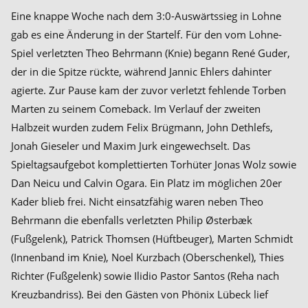
Eine knappe Woche nach dem 3:0-Auswärtssieg in Lohne
gab es eine Änderung in der Startelf. Für den vom Lohne-
Spiel verletzten Theo Behrmann (Knie) begann René Guder,
der in die Spitze rückte, während Jannic Ehlers dahinter
agierte. Zur Pause kam der zuvor verletzt fehlende Torben
Marten zu seinem Comeback. Im Verlauf der zweiten
Halbzeit wurden zudem Felix Brügmann, John Dethlefs,
Jonah Gieseler und Maxim Jurk eingewechselt. Das
Spieltagsaufgebot komplettierten Torhüter Jonas Wolz sowie
Dan Neicu und Calvin Ogara. Ein Platz im möglichen 20er
Kader blieb frei. Nicht einsatzfähig waren neben Theo
Behrmann die ebenfalls verletzten Philip Østerbæk
(Fußgelenk), Patrick Thomsen (Hüftbeuger), Marten Schmidt
(Innenband im Knie), Noel Kurzbach (Oberschenkel), Thies
Richter (Fußgelenk) sowie Ilidio Pastor Santos (Reha nach
Kreuzbandriss). Bei den Gästen von Phönix Lübeck lief