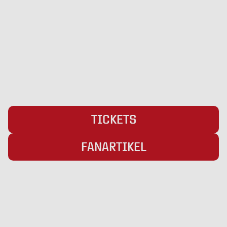
Pattburger Bogen 25
24955 Harrislee
Telefon:
+49 (0) 461 / 50 03 55 16
Fax: +49 (0) 461 78418
E-Mail:
info@weiche-liga.de
TICKETS
FANARTIKEL
Übersicht
Infos
Neuigkeiten
Impressum
Kader
Datenschutz
Saison 26/27
Kontakt