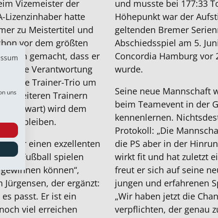
eim Vizemeister der
und musste bei 177:33 T
A-Lizenzinhaber hatte
Höhepunkt war der Aufsti
r zu Meistertitel und
geltenden Bremer Serien
 schon vor dem größten
Abschiedsspiel am 5. Ju
eutlich gemacht, dass er
Concordia Hamburg vor 
essum
d er die Verantwortung
wurde.
herige Trainer-Trio um
Seine neue Mannschaft w
on uns
en weiteren Trainern
beim Teamevent in der G
hr (Torwart) wird dem
kennenlernen. Nichtsdest
alten bleiben.
Protokoll: „Die Mannschaf
en wir einen exzellenten
die PS aber in der Hinrun
ie er Fußball spielen
wirkt fit und hat zuletzt e
, gewinnen können“,
freut er sich auf seine 
n Jürgensen, der ergänzt:
jungen und erfahrenen Sp
es passt. Er ist ein
„Wir haben jetzt die Cha
 noch viel erreichen
verpflichten, der genau z