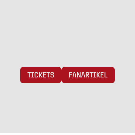
Pattburger Bogen 25
24955 Harrislee
Telefon:
+49 (0) 461 / 50 03 55 16
Fax: +49 (0) 461 78418
E-Mail:
info@weiche-liga.de
TICKETS
FANARTIKEL