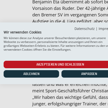
Benjamin Eta übernimmt ab sofort b
Vorsaison das Ruder. Der 42-jährige 
den Bremer SV im vergangenen Somme
Aufstieg in die 4. Liga geführt, aber
Triumpf der BSV-Vereinsgeschichte d
Datenschutz
|
Impr
Wir verwenden Cookies
den Verein verlassen werde. Nun wir
Wir können diese zur Analyse unserer Besucherdaten platzieren, um unsere
beim SC Weiche übernehmen. Das bis
Webseite zu verbessern, personalisierte Inhalte anzuzeigen und Ihnen ein
großartiges Webseiten-Erlebnis zu bieten. Für weitere Informationen zu den v
Interims-Chef Mamadou Sabaly und d
verwendeten Cookies öffnen Sie die Einstellungen.
Marc Böhnke (Fitness) und Jan Neuja
Verein in bewährter Konstellation erh
AKZEPTIEREN UND SCHLIESSEN
„In Gesprächen mit Benjamin Eta hab
ABLEHNEN
ANPASSEN
Eindruck von seinen Vorstellungen, w
lassen und was er erreichen möchte
meint Sport-Geschäftsführer Christia
„Wir haben das wichtige Gefühl, dass 
junger, erfolgshungriger Trainer, der