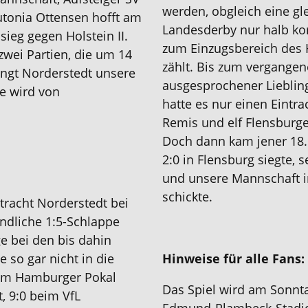
werden, obgleich eine gle
utonia Ottensen hofft am
Landesderby nur halb korr
ieg gegen Holstein II.
zum Einzugsbereich des 
zwei Partien, die um 14
zählt. Bis zum vergangene
ngt Norderstedt unsere
ausgesprochener Lieblin
se wird von
hatte es nur einen Eintra
Remis und elf Flensburge
Doch dann kam jener 18.
2:0 in Flensburg siegte, 
und unsere Mannschaft i
schickte.
racht Norderstedt bei
indliche 1:5-Schlappe
ge bei den bis dahin
 so gar nicht in die
Hinweise für alle Fans:
. Im Hamburger Pokal
Das Spiel wird am Sonnt
, 9:0 beim VfL