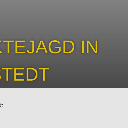
TEJAGD IN
TEDT
dt