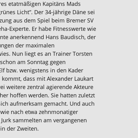
eres etatmäßigen Kapitäns Mads
ünes Licht“. Der 34-jährige Däne sei
etzung aus dem Spiel beim Bremer SV
eha-Experte. Er habe Fitnesswerte wie
einte anerkennend Hans Baudisch, der
sungen der maximalen
es. Nun liegt es an Trainer Torsten
k schon am Sonntag gegen
Elf bzw. wenigstens in den Kader
u kommt, dass mit Alexander Laukart
 weitere zentral agierende Akteure
sher hoffen werden. Sie hatten zuletzt
 sich aufmerksam gemacht. Und auch
sowie nach etwa zehnmonatiger
 Jurk sammelten am vergangenen
in der Zweiten.