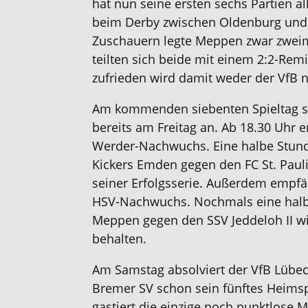
hat nun seine ersten sechs Partien 
beim Derby zwischen Oldenburg und
Zuschauern legte Meppen zwar zweim
teilten sich beide mit einem 2:2-Remi
zufrieden wird damit weder der VfB 
Am kommenden siebenten Spieltag st
bereits am Freitag an. Ab 18.30 Uhr
Werder-Nachwuchs. Eine halbe Stunde
Kickers Emden gegen den FC St. Pauli 
seiner Erfolgsserie. Außerdem empf
HSV-Nachwuchs. Nochmals eine halb
Meppen gegen den SSV Jeddeloh II w
behalten.
Am Samstag absolviert der VfB Lübe
Bremer SV schon sein fünftes Heimsp
gastiert die einzige noch punktlose M