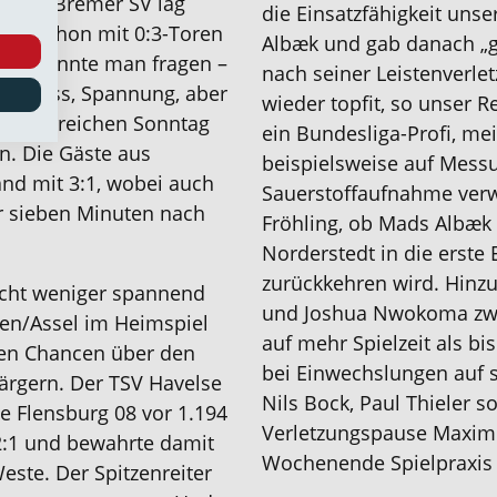
matete Bremer SV lag
die Einsatzfähigkeit uns
zahl schon mit 0:3-Toren
Albæk und gab danach „gr
nst, könnte man fragen –
nach seiner Leistenverl
schluss, Spannung, aber
wieder topfit, so unser R
rm torreichen Sonntag
ein Bundesliga-Profi, m
n. Die Gäste aus
beispielsweise auf Mes
and mit 3:1, wobei auch
Sauerstoffaufnahme verwi
r sieben Minuten nach
Fröhling, ob Mads Albæ
Norderstedt in die erste 
zurückkehren wird. Hinz
nicht weniger spannend
und Joshua Nwokoma zwei
sen/Assel im Heimspiel
auf mehr Spielzeit als bi
nen Chancen über den
bei Einwechslungen auf
 ärgern. Der TSV Havelse
Nils Bock, Paul Thieler 
e Flensburg 08 vor 1.194
Verletzungspause Maxim
2:1 und bewahrte damit
Wochenende Spielpraxis 
este. Der Spitzenreiter