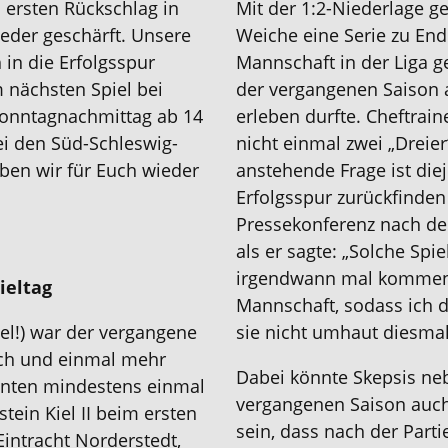
ersten Rückschlag in
Mit der 1:2-Niederlage g
ieder geschärft. Unsere
Weiche eine Serie zu Ende
in die Erfolgsspur
Mannschaft in der Liga gef
m nächsten Spiel bei
der vergangenen Saison 
Sonntagnachmittag ab 14
erleben durfte. Cheftrain
i den Süd-Schleswig-
nicht einmal zwei „Dreier
ben wir für Euch wieder
anstehende Frage ist diej
Erfolgsspur zurückfinden
Pressekonferenz nach de
als er sagte: „Solche Spi
irgendwann mal kommen. 
ieltag
Mannschaft, sodass ich da
iel!) war der vergangene
sie nicht umhaut diesmal
ich und einmal mehr
Dabei könnte Skepsis ne
onnten mindestens einmal
vergangenen Saison auc
tein Kiel II beim ersten
sein, dass nach der Part
Eintracht Norderstedt,