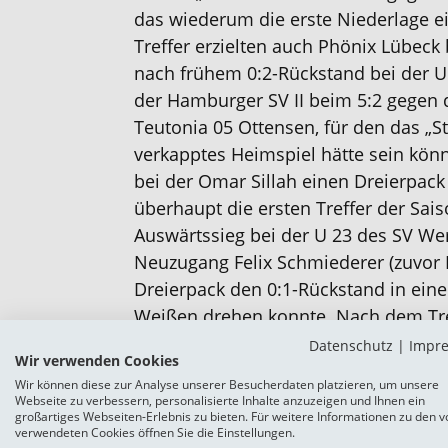
das wiederum die erste Niederlage e
Treffer erzielten auch Phönix Lübeck
nach frühem 0:2-Rückstand bei der U 
der Hamburger SV II beim 5:2 gegen
Teutonia 05 Ottensen, für den das „S
verkapptes Heimspiel hätte sein könn
bei der Omar Sillah einen Dreierpack
überhaupt die ersten Treffer der Sais
Auswärtssieg bei der U 23 des SV Wer
Neuzugang Felix Schmiederer (zuvor
Dreierpack den 0:1-Rückstand in eine
Weißen drehen konnte. Nach dem Tre
Zwischenstand wurde es noch einmal 
Datenschutz
|
Impr
Wir verwenden Cookies
u. a. mit einem Tor des sechs Minut
Wir können diese zur Analyse unserer Besucherdaten platzieren, um unsere
Jannic Ehlers – auf 3:4 verkürzen kon
Webseite zu verbessern, personalisierte Inhalte anzuzeigen und Ihnen ein
großartiges Webseiten-Erlebnis zu bieten. Für weitere Informationen zu den v
entfernt, am Bremer Panzenberg, spie
verwendeten Cookies öffnen Sie die Einstellungen.