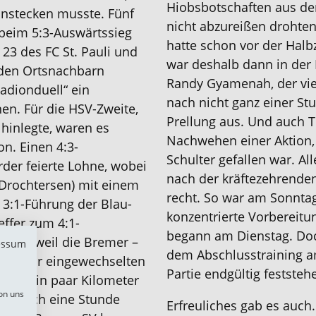
Hiobsbotschaften aus de
instecken musste. Fünf
nicht abzureißen drohten
 beim 5:3-Auswärtssieg
hatte schon vor der Halb
23 des FC St. Pauli und
war deshalb dann in der 
 den Ortsnachbarn
Randy Gyamenah, der viel
tadionduell“ ein
nach nicht ganz einer S
en. Für die HSV-Zweite,
Prellung aus. Und auch T
 hinlegte, waren es
Nachwehen einer Aktion, 
on. Einen 4:3-
Schulter gefallen war. Al
der feierte Lohne, wobei
nach der kräftezehrende
 Drochtersen) mit einem
recht. So war am Sonntag
 3:1-Führung der Blau-
konzentrierte Vorbereitu
ffer zum 4:1-
begann am Dienstag. Doc
eng, weil die Bremer –
essum
dem Abschlusstraining a
en zuvor eingewechselten
Partie endgültig feststeh
nten. Ein paar Kilometer
on uns
lte sich eine Stunde
Erfreuliches gab es auch