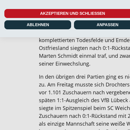
später Ähnliches ab. Der dort behei
gegen den SSV Jeddeloh II trotz Über
AKZEPTIEREN UND SCHLIESSEN
zurück, ehe Nikky Goguadze – wer so
mit einem Doppelpack für den 2:3-An
ABLEHNEN
ANPASSEN
dann doch Endstand sorgte. Den eno
komplettierten Todesfelde und Emde
Ostfriesland siegten nach 0:1-Rückst
Marten Schmidt einmal traf, und zwa
seiner Einwechslung.
In den übrigen drei Partien ging es 
zu. Am Freitag musste sich Drochter
vor 1.101 Zuschauern nach vergebe
späten 1:1-Ausgleich des VfB Lübeck
siegte im Spitzenspiel beim SC Weich
Zuschauern nach 0:1-Rückstand mit 
als einzige Mannschaft seine weiße W