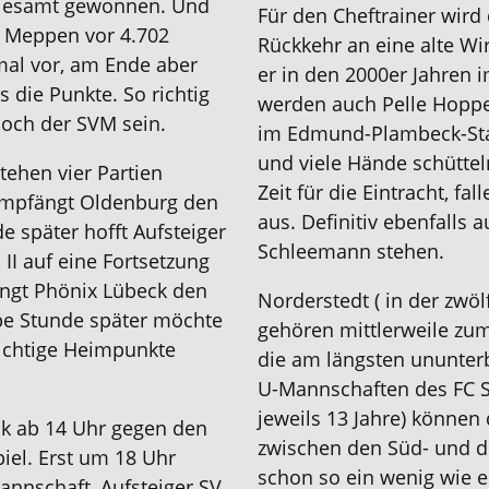
allesamt gewonnen. Und
Für den Cheftrainer wird 
 Meppen vor 4.702
Rückkehr an eine alte Wi
al vor, am Ende aber
er in den 2000er Jahren 
s die Punkte. So richtig
werden auch Pelle Hopp
noch der SVM sein.
im Edmund-Plambeck-Sta
und viele Hände schüttel
ehen vier Partien
Zeit für die Eintracht, fa
 empfängt Oldenburg den
aus. Definitiv ebenfalls 
 später hofft Aufsteiger
Schleemann stehen.
II auf eine Fortsetzung
ängt Phönix Lübeck den
Norderstedt ( in der zwöl
e Stunde später möchte
gehören mittlerweile zum
ichtige Heimpunkte
die am längsten ununter
U-Mannschaften des FC St
jeweils 13 Jahre) können 
ck ab 14 Uhr gegen den
zwischen den Süd- und d
iel. Erst um 18 Uhr
schon so ein wenig wie e
annschaft, Aufsteiger SV