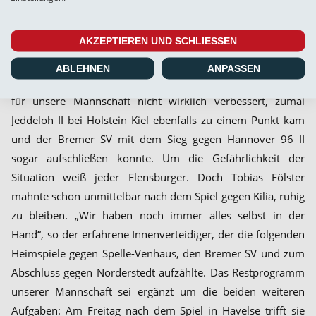
aber schon weiter, sodass bei ihnen eine Rückkehr in den
Kader durchaus möglich und realistisch erscheint. Gesperrt
AKZEPTIEREN UND SCHLIESSEN
ist kein Flensburger Spieler.
ABLEHNEN
ANPASSEN
Mit dem 0:0 gegen Kilia Kiel hat sich die Tabellensituation
für unsere Mannschaft nicht wirklich verbessert, zumal
Jeddeloh II bei Holstein Kiel ebenfalls zu einem Punkt kam
und der Bremer SV mit dem Sieg gegen Hannover 96 II
sogar aufschließen konnte. Um die Gefährlichkeit der
Situation weiß jeder Flensburger. Doch Tobias Fölster
mahnte schon unmittelbar nach dem Spiel gegen Kilia, ruhig
zu bleiben. „Wir haben noch immer alles selbst in der
Hand“, so der erfahrene Innenverteidiger, der die folgenden
Heimspiele gegen Spelle-Venhaus, den Bremer SV und zum
Abschluss gegen Norderstedt aufzählte. Das Restprogramm
unserer Mannschaft sei ergänzt um die beiden weiteren
Aufgaben: Am Freitag nach dem Spiel in Havelse trifft sie