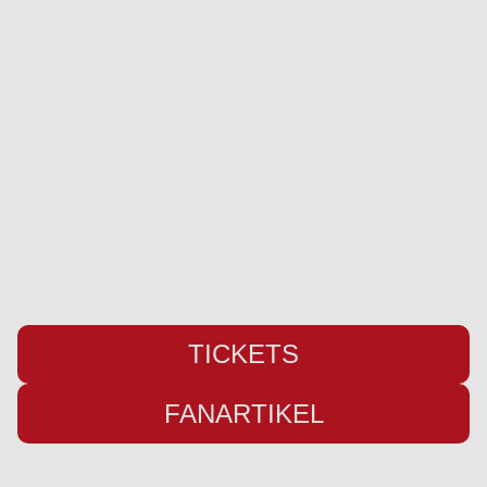
SC Weiche Flensburg 08 Liga GmbH & Co. KG
Pattburger Bogen 25
24955 Harrislee
Telefon:
+49 (0) 461 / 50 03 55 16
Fax: +49 (0) 461 78418
E-Mail:
info@weiche-liga.de
TICKETS
FANARTIKEL
Übersicht
Infos