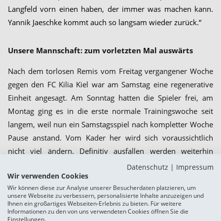
Langfeld vorn einen haben, der immer was machen kann.
Yannik Jaeschke kommt auch so langsam wieder zurück.“
Unsere Mannschaft: zum vorletzten Mal auswärts
Nach dem torlosen Remis vom Freitag vergangener Woche
gegen den FC Kilia Kiel war am Samstag eine regenerative
Einheit angesagt. Am Sonntag hatten die Spieler frei, am
Montag ging es in die erste normale Trainingswoche seit
langem, weil nun ein Samstagsspiel nach kompletter Woche
Pause anstand. Vom Kader her wird sich voraussichtlich
nicht viel ändern. Definitiv ausfallen werden weiterhin
Torben Marten, Bjarne Schleemann und Ilidio Pastor Santos.
Datenschutz
|
Impressum
Wir verwenden Cookies
Hier ist noch immer Geduld gefragt; alle drei sind – mit
Wir können diese zur Analyse unserer Besucherdaten platzieren, um
unterschiedlichem Stand – im Wiederaufbau nach
unsere Webseite zu verbessern, personalisierte Inhalte anzuzeigen und
Ihnen ein großartiges Webseiten-Erlebnis zu bieten. Für weitere
Verletzungen. Diese Aussage trifft grundsätzlich auch auf
Informationen zu den von uns verwendeten Cookies öffnen Sie die
Pelle Hoppe und Marten Schmidt zu. Beide waren zuletzt
Einstellungen.