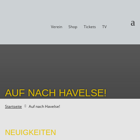
a
Verein
Shop
Tickets
TV
AUF NACH HAVELSE!
Startseite
Auf nach Havelse!

NEUIGKEITEN