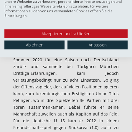
unsere Webseite zu verbessern, personalisierte Inhalte anzuzeigen und
sowie in beiden A-Juniorenjahren – und damit von
Ihnen ein großartiges Webseiten-Erlebnis zu bieten. Für weitere
Informationen zu den von uns verwendeten Cookies öffnen Sie die
2015 bis 2017 dreimal in Folge (!) – Deutscher
Einstellungen.
Meister. Die ersten Schritte im Herrenfußball
absolvierte der Mittelfeldakteur dann ab 2017 beim
FC Twente Enschede und FC Den Bosch in den
Akzeptieren und schließen
Niederlanden, wo er in acht Erstliga- und 19
Ablehnen
Anpassen
Zweitliga-Partien (6 Tore) zum Einsatz kam und mit
Twente 2019 Zweitligameister wurde. Er kehrte im
Sommer 2020 für eine Saison nach Deutschland
zurück und sammelte bei Türkgücü München
Drittliga-Erfahrungen, kam jedoch
verletzungsbedingt nur zu acht Einsätzen. So ging
der Offensivspieler, der auf vielen Positionen agieren
kann, zum luxemburgischen Erstligisten Union Titus
Petingen, wo in drei Spielzeiten 36 Partien mit drei
Toren zusammenkamen. Dabei führte er seine
Mannschaft zuweilen auch als Kapitän auf das Feld.
Für die deutsche U 15 kam er 2012 in einem
Freundschaftsspiel gegen Südkorea (1:0) auch zu