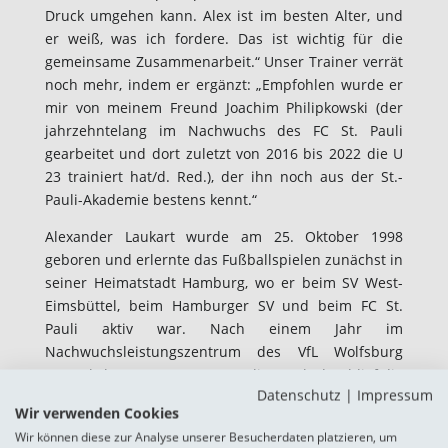
Druck umgehen kann. Alex ist im besten Alter, und
er weiß, was ich fordere. Das ist wichtig für die
gemeinsame Zusammenarbeit.“ Unser Trainer verrät
noch mehr, indem er ergänzt: „Empfohlen wurde er
mir von meinem Freund Joachim Philipkowski (der
jahrzehntelang im Nachwuchs des FC St. Pauli
gearbeitet und dort zuletzt von 2016 bis 2022 die U
23 trainiert hat/d. Red.), der ihn noch aus der St.-
Pauli-Akademie bestens kennt.“
Alexander Laukart wurde am 25. Oktober 1998
geboren und erlernte das Fußballspielen zunächst in
seiner Heimatstadt Hamburg, wo er beim SV West-
Eimsbüttel, beim Hamburger SV und beim FC St.
Pauli aktiv war. Nach einem Jahr im
Nachwuchsleistungszentrum des VfL Wolfsburg
(2012) kehrte er zum FC St. Pauli zurück, durchlief die
Datenschutz
|
Impressum
älteren Juniorenjahrgänge dann aber bei Borussia
Wir verwenden Cookies
Dortmund. In seinen drei Spielzeiten in Schwarzgelb
Wir können diese zur Analyse unserer Besucherdaten platzieren, um
wurde er mit der Borussia im zweiten B-Juniorenjahr