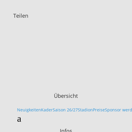
Teilen
Facebook
X
WhatsApp
URL
kopieren
Übersicht
Neuigkeiten
Kader
Saison 26/27
Stadion
Preise
Sponsor wer
a
Infos