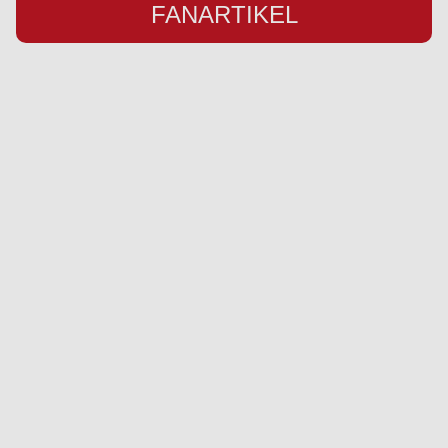
FANARTIKEL
Übersicht
Infos
Neuigkeiten
Impressum
Kader
Datenschutz
Saison 26/27
Kontakt
Stadion
Preise
Sponsor werden
Fanbetreuung
Ausrüster
Social Media
Instagram
YouTube
Facebook
Twitter