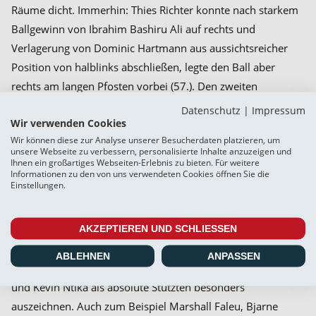
Räume dicht. Immerhin: Thies Richter konnte nach starkem
Ballgewinn von Ibrahim Bashiru Ali auf rechts und
Verlagerung von Dominic Hartmann aus aussichtsreicher
Position von halblinks abschließen, legte den Ball aber
rechts am langen Pfosten vorbei (57.). Den zweiten
Flensburger Eckstoß köpfte Marshall Faleu knapp über das
Datenschutz
|
Impressum
Wir verwenden Cookies
Tor (78.), und ein Versuch von Mads Albæk von halblinks
Wir können diese zur Analyse unserer Besucherdaten platzieren, um
aus Nahdistanz ging nur haarscharf am rechten Pfosten
unsere Webseite zu verbessern, personalisierte Inhalte anzuzeigen und
vorbei (88.). Am Ende blieb es beim denkbar knappen 1:0-
Ihnen ein großartiges Webseiten-Erlebnis zu bieten. Für weitere
Informationen zu den von uns verwendeten Cookies öffnen Sie die
Auswärtssieg.
Einstellungen.
Auffälligste Spieler des VfB waren Kapitän Marvin Thiel mit
vielen offensiven Aktionen und Innenverteidiger Gianluca
AKZEPTIEREN UND SCHLIESSEN
Pelzer, der das Spiel zu ordnen und aufzubauen versuchte.
ABLEHNEN
ANPASSEN
Bei unserer Mannschaft konnten sich Torhüter Ronny Seibt
und Kevin Ntika als absolute Stützten besonders
auszeichnen. Auch zum Beispiel Marshall Faleu, Bjarne