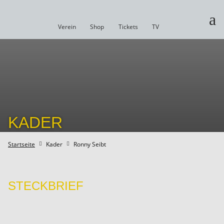
a
Verein
Shop
Tickets
TV
KADER
Startseite
Kader
Ronny Seibt


STECKBRIEF