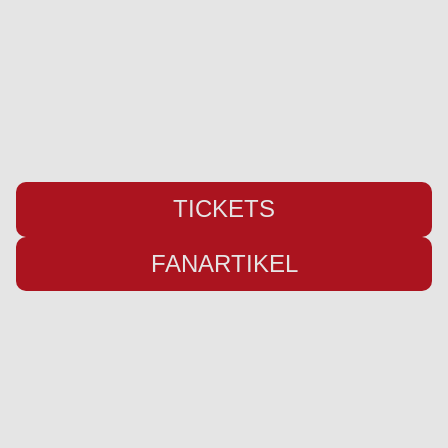
24955 Harrislee
Telefon:
+49 (0) 461 / 50 03 55 16
Fax: +49 (0) 461 78418
E-Mail:
info@weiche-liga.de
TICKETS
FANARTIKEL
Übersicht
Infos
Neuigkeiten
Impressum
Kader
Datenschutz
Saison 26/27
Kontakt
Stadion