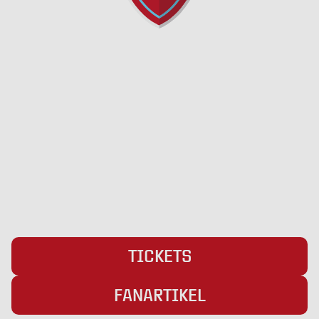
SC Weiche Flensburg 08 Liga GmbH & Co. KG
Pattburger Bogen 25
24955 Harrislee
Telefon:
+49 (0) 461 / 50 03 55 16
Fax: +49 (0) 461 78418
E-Mail:
info@weiche-liga.de
TICKETS
FANARTIKEL