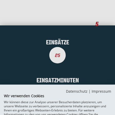
5
EINSÄTZE
25
EINSATZMINUTEN
Datenschutz
|
Impressum
1820
Wir verwenden Cookies
Wir können diese zur Analyse unserer Besucherdaten platzieren, um
unsere Webseite zu verbessern, personalisierte Inhalte anzuzeigen und
Ihnen ein großartiges Webseiten-Erlebnis zu bieten. Für weitere
Informationen zu den von uns verwendeten Cookies öffnen Sie die