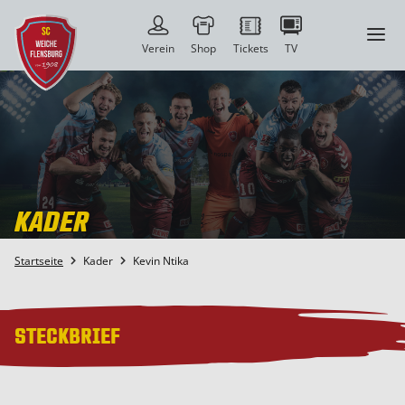
a
Verein
Shop
Tickets
TV
KADER
Startseite
Kader
Kevin Ntika


STECKBRIEF