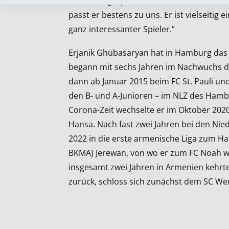
Halbserie gespielt und dort die Mannschaft
passt er bestens zu uns. Er ist vielseitig 
ganz interessanter Spieler.“
Erjanik Ghubasaryan hat in Hamburg das F
begann mit sechs Jahren im Nachwuchs des
dann ab Januar 2015 beim FC St. Pauli und 
den B- und A-Junioren – im NLZ des Ham
Corona-Zeit wechselte er im Oktober 20
Hansa. Nach fast zwei Jahren bei den Nied
2022 in die erste armenische Liga zum H
BKMA) Jerewan, von wo er zum FC Noah w
insgesamt zwei Jahren in Armenien kehr
zurück, schloss sich zunächst dem SC We