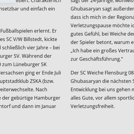
 stabilisiert. Charakterlich
sagt der 24-Jährige, wohlwiss
einsetzbar und einfach ein
Ghubasaryan sagt außerdem 
dass ich mich in der Regiona
Verletzungspause möchte ich
ußballspielen erlernt. Er
gutes Gefühl, bei Weiche d
 SC V/W Billstedt, kickte
der Spieler betont, warum e
schließlich vier Jahre – bei
„Ich habe ein großes Vertra
burger SV. Während der
zur Geschäftsführung.“
20 zum Lüneburger SK
ersachsen ging er Ende Juli
Der SC Weiche Flensburg 08 f
auptstadtklub ZSKA (bzw.
Ghubasaryan die nächsten Sc
eiterwechselte. Nach
Entwicklung bei uns gehen 
te der gebürtige Hamburger
alles Gute, vor allem sportl
ntorf und dann im Januar
Verletzungsfreiheit.