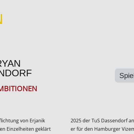
N
RYAN
ENDORF
Spie
MBITIONEN
lichtung von Erjanik
2025 der TuS Dassendorf an
n Einzelheiten geklärt
er für den Hamburger Vizeme