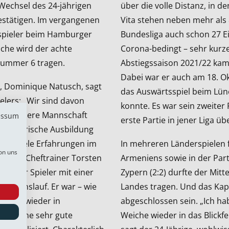
 Wechsel des 24-jährigen
über die volle Distanz, in d
estätigen
. Im vergangenen
Vita stehen neben mehr als 8
lspieler beim Hamburger
Bundesliga auch schon 27 Ein
iche wird der achte
Corona-bedingt – sehr kurz
Nummer 6 tragen.
Abstiegssaison 2021/22 kam
Dabei war er auch am 18. Ok
, Dominique Natusch, sagt
das Auswärtsspiel beim Lün
elers: „Wir sind davon
konnte. Es war sein zweiter
 für unsere Mannschaft
essum
erste Partie in jener Liga üb
fußballerische Ausbildung
über viele Erfahrungen im
In mehreren Länderspielen
on uns
 unser Cheftrainer Torsten
Armeniens sowie in der Par
ressanter Spieler mit einer
Zypern (2:2) durfte der Mitt
 Lebenslauf. Er war – wie
Landes tragen. Und das Kapit
jetzt wieder in
abgeschlossen sein. „Ich ha
dorf eine sehr gute
Weiche wieder in das Blickf