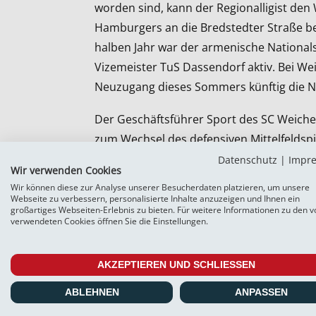
worden sind, kann der Regionalligist den
Hamburgers an die Bredstedter Straße b
halben Jahr war der armenische Nationa
Vizemeister TuS Dassendorf aktiv. Bei We
Neuzugang dieses Sommers künftig die 
Der Geschäftsführer Sport des SC Weiche
zum Wechsel des defensiven Mittelfeldspi
überzeugt, dass Erjanik eine Verstärkung
Datenschutz
|
Impr
Wir verwenden Cookies
darstellen kann. Er hatte eine sehr gute 
Wir können diese zur Analyse unserer Besucherdaten platzieren, um unsere
und verfügt mit seinen 24 Jahren bereits 
Webseite zu verbessern, personalisierte Inhalte anzuzeigen und Ihnen ein
großartiges Webseiten-Erlebnis zu bieten. Für weitere Informationen zu den v
Herrenbereich.“ Ganz ähnlich äußert sich
verwendeten Cookies öffnen Sie die Einstellungen.
Fröhling. Er sagt: „‚Erjo‘ ist ein ganz inte
ordentlichen Vita bzw. einem ordentlichen
AKZEPTIEREN UND SCHLIESSEN
Mohamed Cherif – im Ausland und möchte 
ABLEHNEN
ANPASSEN
Deutschland Fuß fassen. Er hat in Dassen